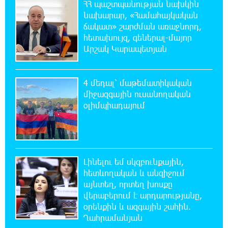
ՀՀ պաշտպանության նախկին
19:42:39 6-08-2026
նախարար, «Համահայկական
Վրաստանում պետական ​​պաշտոնյային
ճակատ» շարժման առաջնորդ,
կաշառելու փորձի համար քաղաքացի է
հետախույզ, գեներալ-մայոր
ձերբակալվել
Արշակ Կարապետյան
19:25:15 6-08-2026
ՌԴ-ն պատրաստ է շարունակել Հայաստանի
4 մեդալ՝ մաթեմատիկական
երկաթուղիների կոնցեսիոն կառավարումը.
միջազգային ուսանողական
Օվերչուկ
օլիմպիադայում
19:07:40 6-08-2026
Հայաստանի բնակչության թիվը շուրջ 7
հազարով ավելացել է
Լինելու եմ սկզբունքային,
հետևողական և անզիջում
18:49:45 6-08-2026
այնտեղ, որտեղ խոսքը
Իսրայելի ՊԲ-ն հարձակվել է Լիբանանում
վերաբերում է արդարությանը,
«Հըզբոլլահ»-ի հրամանատարական կետերի
օրենքին և ազգային շահին.
և պահեստների վրա
Ղահրամանյան