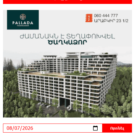
Հորմուզի նեղուցի նավագնացության
կառուցվածքը
22:00:57 6-08-2026
8-ամյա Մոնթե Մուրադյանն ու Սյունե
Քոսակյանը հաղթահարել են Արարատի
գագաթը
21:41:25 6-08-2026
Վթար Լոռու մարզում․ փրկարարները
վարորդին դուրս են բերել արգելափակումից
21:23:57 6-08-2026
Երևանում երթուղիների փոփոխություն
կլինի
21:10:46 6-08-2026
Օգոստոսի 7-ին՝ Գարեգին Բ Ամենայն Հայոց
Կաթողիկոսի դատական նիստը