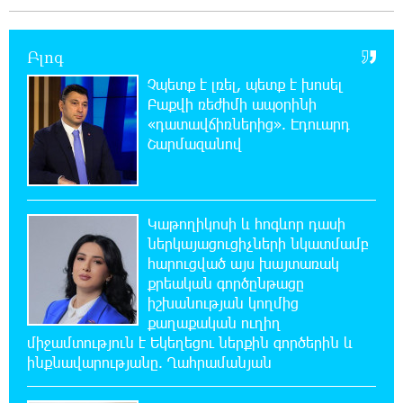
20:44:49 6-08-2026
Բլոգ
ՆԳՆ-ն՝ աղբակույտի տակ մնացած
քաղաքացու մահվան մասին
Չպետք է լռել, պետք է խոսել
Բաքվի ռեժիմի ապօրինի
«դատավճիռներից». Էդուարդ
20:42:28 6-08-2026
Շարմազանով
«Համահայկական ճակատ» շարժումը
զորակցություն է հայտնում Ամենայն Հայոց
Կաթողիկոսին
Կաթողիկոսի և հոգևոր դասի
20:26:38 6-08-2026
ներկայացուցիչների նկատմամբ
Ավտովթար՝ Կոտայքի մարզում. Զովունի-
հարուցված այս խայտառակ
Եղվարդ ճանապարհին բախվել են «Alfa
քրեական գործընթացը
Romeo»-ն և «Opel»-ը. կա վիրավոր
իշխանության կողմից
քաղաքական ուղիղ
20:08:02 6-08-2026
միջամտություն է Եկեղեցու ներքին գործերին և
Արժևորվում է Շիրակի երգիծական
ինքնավարությանը. Ղահրամանյան
բանահյուսությունը