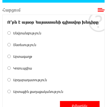
18:30:50 6-08-2026
Հարցում
«Ռեալ Մադրիդ»-ն ու «ՌԲ Լայպցիգը»
համաձայնության են եկել Յան Դիոմանդեի
տրանսֆերի վերաբերյալ
Ո՞րն է այսօր Հայաստանի գլխավոր խնդիրը
18:19:28 6-08-2026
Անվտանգություն
Այսօրվա կառավարությունը ուսանողներին
առաջարկում է պահանջարկ չունեցող
Տնտեսություն
մասնագիտություններ. Ատոմ Մխիթարյան
Արտագաղթ
18:03:08 6-08-2026
Հայրենիքը փոքրանում է մեր աչքերի առաջ․
Կոռուպցիա
ազգային ողբերգություն է․ Ավետիք
Չալաբյան
Արդարադատություն
17:35:34 6-08-2026
Արտաքին քաղաքականություն
Չպետք է լռել, պետք է խոսել Բաքվի ռեժիմի
ապօրինի «դատավճիռներից». Էդուարդ
Շարմազանով