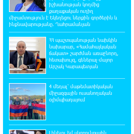
իշխանության կողմից
11:48:55 6-08-2026
քաղաքական ուղիղ
«Չեմ վերադառնալու փաստաբանական
միջամտություն է Եկեղեցու ներքին գործերին և
գործունեությանը»․ Արամ Վարդևանյան
ինքնավարությանը. Ղահրամանյան
11:43:15 6-08-2026
ՀՀ պաշտպանության նախկին
Հայաստանը կարիք ունի Ավետիք
նախարար, «Համահայկական
Չալաբյանի նման խելացի, աշխատասեր և
ճակատ» շարժման առաջնորդ,
զարգացած մարդու. Արմեն Մանվելյան
հետախույզ, գեներալ-մայոր
Արշակ Կարապետյան
11:39:05 6-08-2026
Հիմա. Նարեկ Կարապետյանի ճեպազրույցը
4 մեդալ՝ մաթեմատիկական
միջազգային ուսանողական
օլիմպիադայում
11:34:10 6-08-2026
ՊԱՏՄՈՒԹՅԱՆ ԱՅՍ ՕՐԸ (6 օգոստոսի).
Ազդարարվել է Հյուսիս-Հարավ
ավտոմայրուղու շինարարության մեկնարկը. «Փաստ»
Լինելու եմ սկզբունքային,