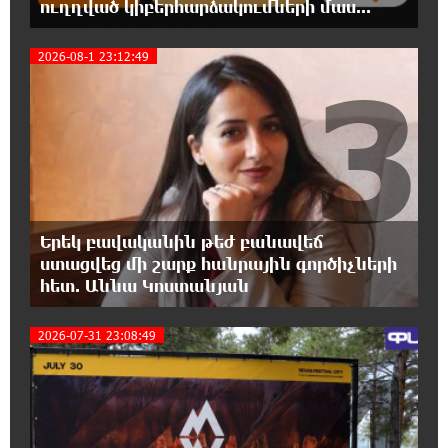
հետաքրքրու՞մ. «Փաստ»
ուղղված կիբերհարձակումների մաս...
2026-08-1 23:12:49
6:32:20 6-08-2026
3
Նոր պարտքեր են ներգրավում ճեղքերը
փակելու համար. «Փաստ»
6:01:15 6-08-2026
Անհավասարակշռության և նոր
կախվածության վտանգները. «Փաստ»
Երեկ բավականին թեժ բանավեճ
0:57:28 6-08-2026
ստացվեց մի շարք հանրային գործիչների
Ես հավատում եմ, որ «Արարարտ-
հետ. Աննա Կոստանյան
Արմենիան» ունակ է անցնել որակավորման
վերջին փուլ. Բերեզովսկի
2026-07-31 23:08:49
4
0:39:46 6-08-2026
Գերմանիայում ահաբեկչության գործով
քննություն է սկսվել Լայպցիգի
օդանավակայանում պայթուցիկով անօդաչու սարք