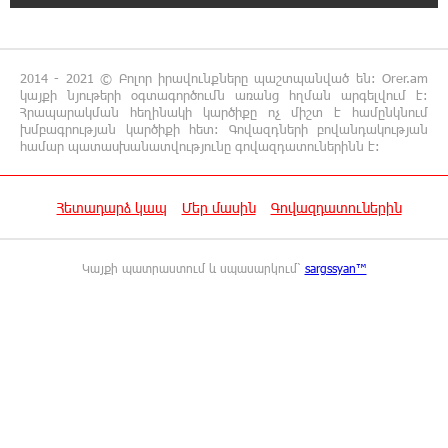
23:13:33 5-08-2026
Եվրոպայի մայրաքաղաքները գրանցում են
2014 - 2021 © Բոլոր իրավունքները պաշտպանված են: Orer.am
շոգի նոր ռեկորդներ
կայքի նյութերի օգտագործումն առանց հղման արգելվում է:
Հրապարակման հեղինակի կարծիքը ոչ միշտ է համընկնում
խմբագրության կարծիքի հետ: Գովազդների բովանդակության
22:54:16 5-08-2026
համար պատասխանատվությունը գովազդատուներինն է:
Զովունի-Եղվարդ ճանապարհին բախվել են
«Alfa Romeo»-ն և «Opel»-ը. կա վիրավոր
Հետադարձ կապ
Մեր մասին
Գովազդատուներին
22:44:25 5-08-2026
Անունս տալուց առաջ գոնե լվացվեք․ Էդմոն
Կայքի պատրաստում և սպասարկում՝
sargssyan™
Մարուքյան
22:40:10 5-08-2026
Այսօր մենք ունենք մի իրավիճակ, երբ որ
բանտերը լիքն են քաղբանտարկյալներով,
նորերին բերելու համար, քանի որ տեղ չկա, հերթափոխով
հներին ուղարկում են տնային կալանքի․ Անահիտ
Ադամյան