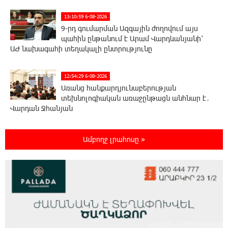
13:10:59 6-08-2026
9-րդ գումարման Ազգային ժողովում այս
պահին ընթանում է Արամ Վարդևանյանի՝
ԱԺ նախագահի տեղակալի ընտրությունը
12:54:29 6-08-2026
Առանց հանքարդյունաբերության
տեխնոլոգիական առաջընթացն անհնար է․
Վարդան Ջհանյան
12:44:19 6-08-2026
Ամբողջ լրահոսը »
Ավետիք Չալաբյանին կալանավորել են
անօրինական հիմքերով. Անահիտ Ադամյան
12:16:02 6-08-2026
Ժողովո՛ւրդ, Սամվել Կարապետյանի,
սրբազանների կալանքը ապօրինի է եղել.
Արամ Վարդևանյան