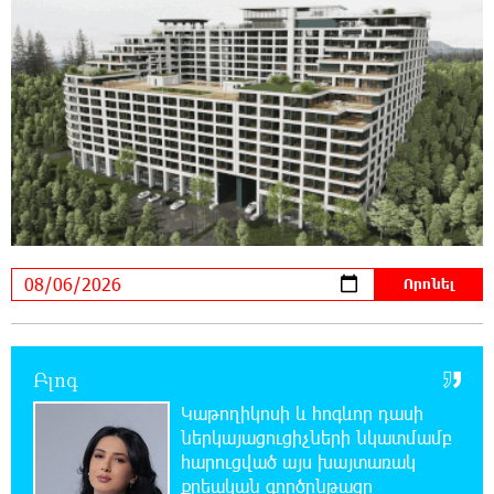
12:14:06 6-08-2026
Ամեն ընտրություններից հետո իշխանական
պատգամավորների թիվը փոքրանում է,
գնալով ավելի է փոքրանալու. Նարեկ Կարապետյան
12:04:12 6-08-2026
Սամվել Կարապետյանի տեսլականը
համոզեց ինձ վերադառնալ
քաղաքականություն․ Արամ Վարդևանյան
12:01:33 6-08-2026
Մեդիչիների հետքը նաև գինեգործության
մեջ. «Փաստ»
Բլոգ
11:53:22 6-08-2026
Կաթողիկոսի և հոգևոր դասի
Մի´ հանձնվիր թուրքական
ներկայացուցիչների նկատմամբ
ողորմածությանը, պայքարիր մինչև վերջ.
հարուցված այս խայտառակ
Ավետիք Չալաբյանի ուղերձը կալանավայրից
քրեական գործընթացը