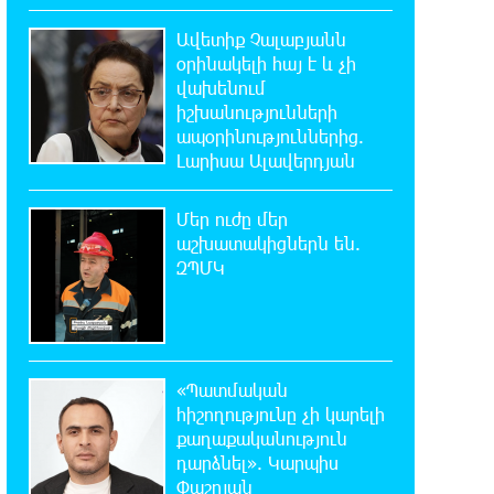
22:03:58 7-08-2026
Մասկը մերժել է Կիևի խնդրանքը՝
Ավետիք Չալաբյանն
օգտագործել Starlink-ը
օրինակելի հայ է և չի
Ռուսաստանի դեմ հարվшծները կառավարելու
վախենում
համար
իշխանությունների
ապօրինություններից.
21:45:44 7-08-2026
Լարիսա Ալավերդյան
Երևանում և մարզերում
էլեկտրաէներգիայի ընդհատումներ
Մեր ուժը մեր
կլինեն
աշխատակիցներն են.
ԶՊՄԿ
21:26:16 7-08-2026
Ստեփանավանում ռուս կին է
փորձել ինքնասպան լինել
«Պատմական
21:08:37 7-08-2026
հիշողությունը չի կարելի
ԵԱՏՄ֊ն չի ուզում, որ իր
քաղաքականություն
միջոցներով զարգանա Հայաստանի
տնտեսությունը ու հետո գնա ԵՄ. Արշակ
դարձնել». Կարպիս
Կարապետյան
Փաշոյան