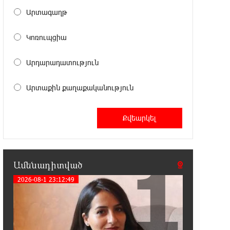
20:49:35 7-08-2026
Արտագաղթ
Փրկարարները հայտանաբերել են
մոլորված զբոսաշրջիկներին
Կոռուպցիա
20:39:24 7-08-2026
Արդարադատություն
ԼՀԿ-ն պահանջում է դադարեցնել
Գարեգին Բ-ի և եպիսկոպոսների
դեմ քրեական հետապնդումը
Արտաքին քաղաքականություն
20:30:30 7-08-2026
Սարյան փողոցի բնակարաններից
մեկում պայթյունի հետևանքով 55-
ամյա տղամարդը այրվածքներով տեղափոխվել է
1
«Այրվածքաբանության ազգային կենտրոն»
Ամենադիտված
2026-08-1 23:12:49
20:11:48 7-08-2026
Սլովակիայի արևելքում
արտակարգ դրություն է
հայտարարվել շոգի ալիքների պատճառով