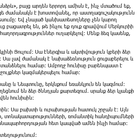
ձրև», բայց արդեն երրորդ ամիսն է, ինչ մտածում եք,
ուցե ժամանակն է խոստովանել, որ աստղագուշակությունն
եսումը: Եվ չնայած կանխատեսողները չեն կարող
ց բացատրել են, թե ինչու եք դուք գրավվում Մերկուրիի
աղորդագրություններ ուղարկելով: Մենք ձեզ կասենք,
լինի Ցուլում: Սա էներգիա և ակտիվություն կբերի ձեր
: Սա լավ ժամանակ է նախաձեռնություն ցուցաբերելու և
ստանձնելու համար: Ամբողջ հունիսը բարենպաստ է
ջույքներ կազմակերպելու համար։
րանը և Նեպտունը, երկնքում եռանկյուն են կազմում:
ղեցնում են ձեր ծննդյան քարտեզում. սրանք ձեր կյանքի
վեն հունիսին։
երին։ Սա բախտի և ուրախության հատուկ շրջան է։ Այն
ի, տոնակատարությունների, ռոմանտիկ հանդիպումների
ճանապարհորդության հետ կապված ամեն ինչի համար։
տեղությունում։