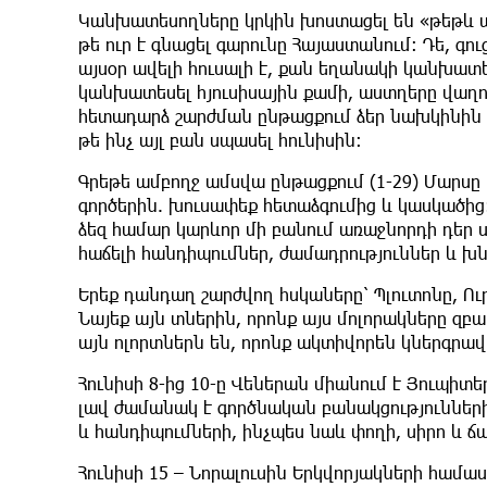
Կանխատեսողները կրկին խոստացել են «թեթև ան
թե ուր է գնացել գարունը Հայաստանում: Դե, գ
այսօր ավելի հուսալի է, քան եղանակի կանխատ
կանխատեսել հյուսիսային քամի, աստղերը վաղու
հետադարձ շարժման ընթացքում ձեր նախկինին հ
թե ինչ այլ բան սպասել հունիսին։
Գրեթե ամբողջ ամսվա ընթացքում (1-29) Մարսը կ
գործերին. խուսափեք հետաձգումից և կասկածից
ձեզ համար կարևոր մի բանում առաջնորդի դեր 
հաճելի հանդիպումներ, ժամադրություններ և խն
Երեք դանդաղ շարժվող հսկաները՝ Պլուտոնը, Ու
Նայեք այն տներին, որոնք այս մոլորակները զբա
այն ոլորտներն են, որոնք ակտիվորեն կներգրավ
Հունիսի 8-ից 10-ը Վեներան միանում է Յուպիտ
լավ ժամանակ է գործնական բանակցություններ
և հանդիպումների, ինչպես նաև փողի, սիրո և 
Հունիսի 15 – Նորալուսին Երկվորյակների համաս