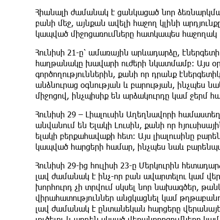
Հիանալի ժամանակ է ցանկացած նոր ձեռնարկմա
բանի մեջ, այնքան ավելի հաջող կլինի արդյուն
կապված միջոցառումները հատկապես հաջողակ 
Հունիսի 21-ը՝ ամառային արևադարձը, էներգետիկո
հաղթանակը խավարի ուժերի նկատմամբ։ Այս օրը
գործողություններին, քանի որ դրանք էներգետ
անձնուրաց օգնության և բարության, ինչպես նա
միջոցով, ինչպիսիք են արձակուրդը կամ ջերմ հ
Հունիսի 29 – Լիալուսին Աղեղնավորի համաստե
անվանում են Ելակի Լուսին, քանի որ հյուսիս
ելակի բերքահավաքի հետ։ Այս լիալուսինը բար
կապված հարցերի համար, ինչպես նաև բարենպաս
Հունիսի 29-ից հուլիսի 23-ը Մերկուրին հետադ
լավ ժամանակ է ինչ-որ բան ավարտելու կամ վե
խորհուրդ չի տրվում սկսել նոր նախագծեր, թան
վիրահատություններ անցկացնել կամ թղթաբան
լավ ժամանակ է ընտանեկան հարցերը վերանայե
լուծելու և արդեն սկսած վերանորոգումները կա