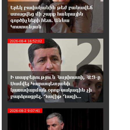
Երեկ բավականին թեժ բանավեճ
19:53:41 7-08-2026
ստացվեց մի շարք հանրային
Երթևեկության կազմակերպման
գործիչների հետ. Աննա
փոփոխություն տեղի կունենա
2
Կոստանյան
19:35:21 7-08-2026
2026-08-4 16:52:02
Հայաստանի հավաքականի
նախկին մարզիչը կգլխավորի
Ղազախստանի հավաքականը
19:17:59 7-08-2026
ԱԱԾ-ն զեկույց է ներկայացրել
Ի տարբերություն Հայփոստի, ՀԷՑ-ը
Սամվել Կարապետյանի
3
կառավարման օրոք սակագին չի
բարձրացրել. Դավիթ Ղազի...
18:58:46 7-08-2026
Թրամփը ասել է, որ
հանրապետականները կարող են
2026-08-2 9:07:41
պարտվել Կոնգրեսի միջանկյալ
ընտրություններում