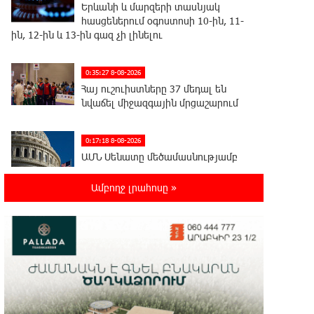
Երևանի և մարզերի տասնյակ
հասցեներում օգոստոսի 10-ին, 11-
ին, 12-ին և 13-ին գազ չի լինելու
0:35:27 8-08-2026
Հայ ուշուիստները 37 մեդալ են
նվաճել միջազգային մրցաշարում
0:17:18 8-08-2026
ԱՄՆ Սենատը մեծամասնությամբ
ընդունել է Ռուսաստանի և Իրանի
դեմ պատժամիջոցների ընդլայնման օրինագիծը
Ամբողջ լրահոսը »
0:00:14 8-08-2026
Երգչուհի Բեյոնսեն ​​4 դատական
հայց է ներկայացրել Թուրքիայում
23:41:24 7-08-2026
Երևանյան լճում իրականացվել են