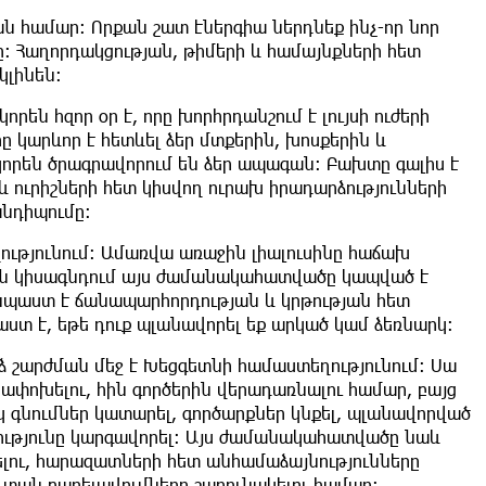
ն համար։ Որքան շատ էներգիա ներդնեք ինչ-որ նոր
քը։ Հաղորդակցության, թիմերի և համայնքների հետ
կլինեն։
րեն հզոր օր է, որը խորհրդանշում է լույսի ուժերի
 կարևոր է հետևել ձեր մտքերին, խոսքերին և
իկորեն ծրագրավորում են ձեր ապագան։ Բախտը գալիս է
և ուրիշների հետ կիսվող ուրախ իրադարձությունների
անդիպումը։
ղությունում։ Ամառվա առաջին լիալուսինը հաճախ
ային կիսագնդում այս ժամանակահատվածը կապված է
ենպաստ է ճանապարհորդության և կրթության հետ
տ է, եթե դուք պլանավորել եք արկած կամ ձեռնարկ։
արձ շարժման մեջ է Խեցգետնի համաստեղությունում։ Սա
րափոխելու, հին գործերին վերադառնալու համար, բայց
կ գնումներ կատարել, գործարքներ կնքել, պլանավորված
ությունը կարգավորել։ Այս ժամանակահատվածը նաև
լու, հարազատների հետ անհամաձայնությունները
մ տան բարելավումները շարունակելու համար։