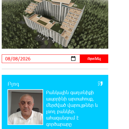
մաքրման աշխատանքներ
23:22:54 7-08-2026
Իտալական Սիցիլիա կղզում
ժայթքել է Էտնա հրաբուխը
22:59:55 7-08-2026
Պայթյուն՝ Իրանում․ հաղորդվում է
զոհերի ու վիրավորների մասին
22:40:18 7-08-2026
«Ռեալը» հայտարարել է
Բլոգ
Դիոմանդեի տրանսֆերի մասին
Բանկային գաղտնիքի
ապօրինի արտահոսք,
22:21:15 7-08-2026
մերժված վարույթներ և
Վանաձորում բшխվել են «Jeep
լռող բանկեր.
Cherokee»-ն և «Toyota Camry»-ն
ահազանգում է
գործարարը