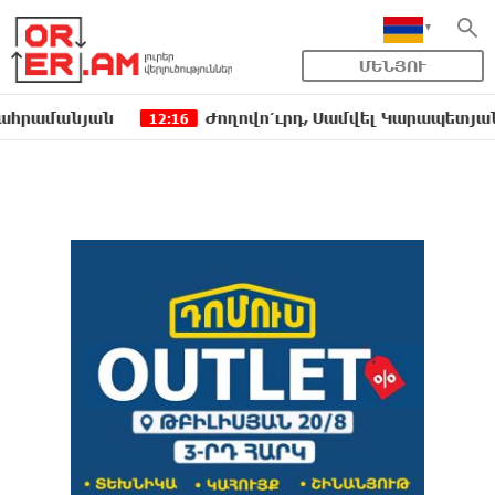
ՄԵՆՅՈՒ
մանյան
Ժողովո՛ւրդ, Սամվել Կարապետյանի, սրբ
12:16