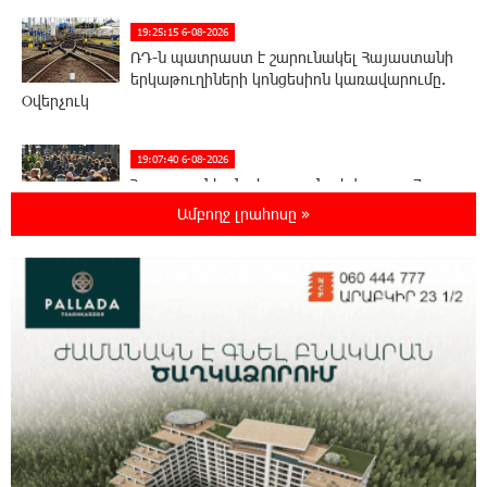
19:25:15 6-08-2026
ՌԴ-ն պատրաստ է շարունակել Հայաստանի
երկաթուղիների կոնցեսիոն կառավարումը.
Օվերչուկ
19:07:40 6-08-2026
Հայաստանի բնակչության թիվը շուրջ 7
հազարով ավելացել է
Ամբողջ լրահոսը »
18:49:45 6-08-2026
Իսրայելի ՊԲ-ն հարձակվել է Լիբանանում
«Հըզբոլլահ»-ի հրամանատարական կետերի
և պահեստների վրա
18:30:50 6-08-2026
«Ռեալ Մադրիդ»-ն ու «ՌԲ Լայպցիգը»
համաձայնության են եկել Յան Դիոմանդեի
տրանսֆերի վերաբերյալ