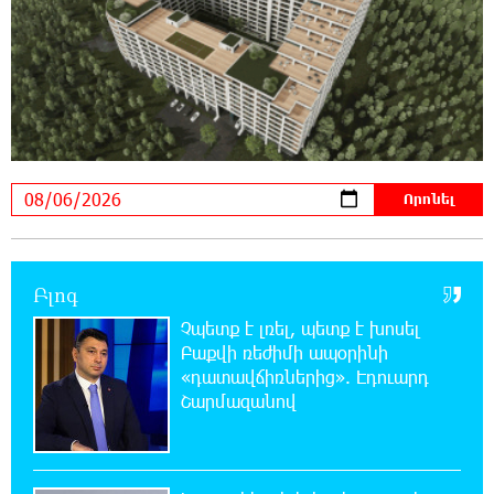
18:19:28 6-08-2026
Այսօրվա կառավարությունը ուսանողներին
առաջարկում է պահանջարկ չունեցող
մասնագիտություններ. Ատոմ Մխիթարյան
18:03:08 6-08-2026
Հայրենիքը փոքրանում է մեր աչքերի առաջ․
ազգային ողբերգություն է․ Ավետիք
Չալաբյան
Բլոգ
17:35:34 6-08-2026
Չպետք է լռել, պետք է խոսել Բաքվի ռեժիմի
Չպետք է լռել, պետք է խոսել
ապօրինի «դատավճիռներից». Էդուարդ
Բաքվի ռեժիմի ապօրինի
Շարմազանով
«դատավճիռներից». Էդուարդ
Շարմազանով
17:06:15 6-08-2026
Սամվել Կարապետյանը «ամբողջ
հայության խայտառակություն» է անվանել
Ամենայն Հայոց Կաթողիկոսի նկատմամբ