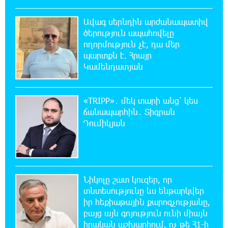
Երևանում կասեցվել է «Բամբու» բար-
ռեստորանի արտադրական
Ավագ սերնդին արժանապատիվ
գործունեությունը՝ սանիտարահիգիենիկ նորմերի
ծերություն ապահովելը
խախտումների պատճառով
ողորմություն չէ, դա մեր
պարտքն է. Հրայր
19:11:00 10-08-2026
Կամենդատյան
Ինչ աջակցություն է նախատեսված երեխա
ունեցող ընտանիքներին
«TRIPP»․ մեկ տարի անց՝ կես
ճանապարհին․ Տիգրան
18:43:36 10-08-2026
Դումիկյան
«Արարատ-Արմենիան» նոր դարպասապահ
ունի
18:25:16 10-08-2026
Արտակարգ դեպք՝ Վայոց ձորի մարզում․
Նիկոլը շատ կուզեր, որ
Եղեգիս-Հերմոն ավտոճանապարհին
տնտեսությունը ևս ենթարկվեր
հորդառատ անձրևի հետևանքով տեղի է ունեցել
իր հեքիաթային քարոզչությանը,
քարաթափում
բայց այն գոյություն ունի միայն
իրական աշխարհում, ոչ թե Հ1-ի