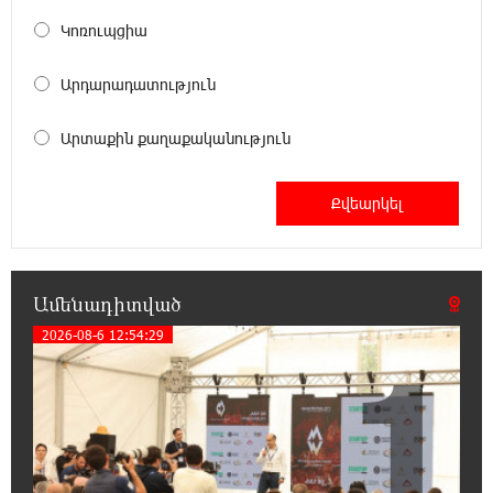
Կոռուպցիա
16:17:43 10-08-2026
Ավետիք Չալաբյանի ապօրինի կալանքի
հետ նրա առողջական վիճակն
Արդարադատություն
անհամատեղելի է. Մենուա Սողոմոնյան
Արտաքին քաղաքականություն
16:07:21 10-08-2026
Ֆասթ Բանկը տեղաբաշխում է
13,000,000,000 ՀՀ դրամ ընդհանուր
ծավալով արժեկտրոնային պարտատոմսեր
15:52:30 10-08-2026
Ամենադիտված
Firebird-ի ԱԲ գործարանն իրականություն է.
բացումը նշանավորվեց նոր ներդրումների
2026-08-6 12:54:29
1
մասին հայտարարությամբ
15:25:43 10-08-2026
Աստված պահապան մեր հրաշք
Հայաստանի Հանրապետությանը. Ուժեղ
Հայաստան վստահաբար ունենալու ենք. Արամ