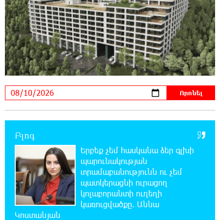
20:44:42 10-08-2026
Ադրբեջանում երկրաշարժ է գրանցվել
20:25:34 10-08-2026
Անձրև, ամպրոպ, քամու ուժգնացում. ինչ
եղանակ է սպասվում առաջիկա օրերին
20:07:06 10-08-2026
Քիշնևը և Կիևն աննախադեպ առաջընթաց
են գրանցել եվրաինտեգրման գործում.
Ուկրաինայի դեսպան
Բլոգ
Երբեք չեմ հասկանա ձեր գլխի
19:49:28 10-08-2026
պարունակության
Հայաստանը և արցախյան մշակութային
տրամաբանությունն ու չեմ
ժառանգությունը կներկայացվեն Վիեննայի
պատկերացնի ուրացող
միջազգային փառատոնում
կոլաբորանտի ուղեղի
կառուցվածքը. Աննա
19:30:26 10-08-2026
Կոստանյան