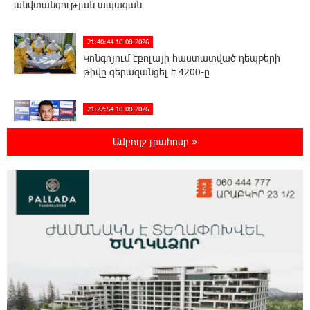
անվտանգության ապագան
21:40:44 10-08-2026
Կոնգոյում էբոլայի հաստատված դեպքերի
թիվը գերազանցել է 4200-ը
21:22:54 10-08-2026
Արթուր Ղարիբյանը 2 գնդակ է ուղարկել
«Զենիթի» դարպասը և ճանաչվել
Ամբողջ լրահոսը »
հանդիպման լավագույն ֆուտբոլիստը
21:03:15 10-08-2026
Նավթի գները աճել են
21:02:28 10-08-2026
Ամփոփվեցին Junius-ի արդյունքները․
առջևում նոր մրցափուլն է