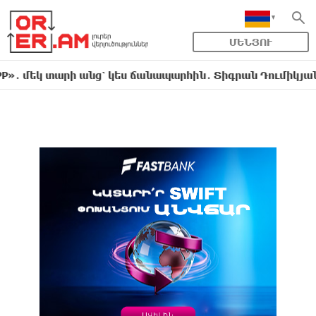
ՄԵՆՅՈՒ
արի անց՝ կես ճանապարհին․ Տիգրան Դումիկյան
19:45