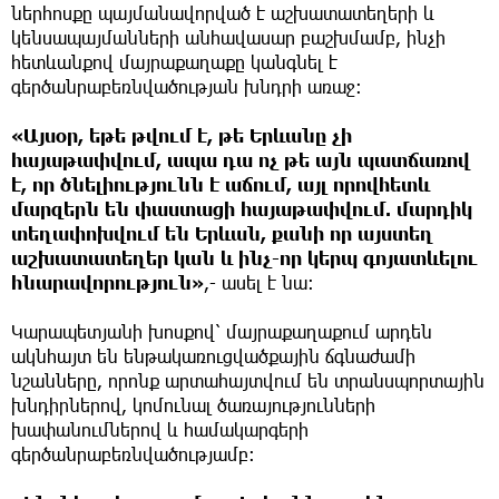
ներհոսքը պայմանավորված է աշխատատեղերի և
կենսապայմանների անհավասար բաշխմամբ, ինչի
հետևանքով մայրաքաղաքը կանգնել է
գերծանրաբեռնվածության խնդրի առաջ։
«Այսօր, եթե թվում է, թե Երևանը չի
հայաթափվում, ապա դա ոչ թե այն պատճառով
է, որ ծնելիությունն է աճում, այլ որովհետև
մարզերն են փաստացի հայաթափվում. մարդիկ
տեղափոխվում են Երևան, քանի որ այստեղ
աշխատատեղեր կան և ինչ-որ կերպ գոյատևելու
հնարավորություն»
,- ասել է նա։
Կարապետյանի խոսքով՝ մայրաքաղաքում արդեն
ակնհայտ են ենթակառուցվածքային ճգնաժամի
նշանները, որոնք արտահայտվում են տրանսպորտային
խնդիրներով, կոմունալ ծառայությունների
խափանումներով և համակարգերի
գերծանրաբեռնվածությամբ։