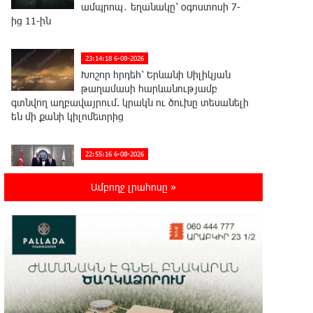
ամպրոպ․ եղանակը՝ օգոստոսի 7-
ից 11-ին
23:14:18 6-08-2026
Խոշոր հրդեհ՝ Երևանի Սիլիկյան
թաղամասի հարևանությամբ
գտնվող աղբավայրում. կրակն ու ծուխը տեսանելի
են մի քանի կիլոմետրից
22:55:16 6-08-2026
Հնդկաստանի և Իսրայելի
վարչապետները քննարկել են
Ամբողջ լրահոսը »
Մերձավոր Արևելքում տիրող իրավիճակը+
22:37:22 6-08-2026
Մալաթիա-Սեբաստիա վարչական
շրջանում արմատից փտած
հերթական ծառն է տապալվել