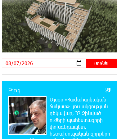
22:19:14 6-08-2026
Իրանը և Օմանը պլանավորում են
փոխել Հորմուզի նեղուցի
նավագնացության կառուցվածքը
22:00:57 6-08-2026
8-ամյա Մոնթե Մուրադյանն ու
Սյունե Քոսակյանը հաղթահարել
են Արարատի գագաթը
21:41:25 6-08-2026
Վթար Լոռու մարզում․
փրկարարները վարորդին դուրս են
Բլոգ
բերել արգելափակումից
Այսօր «Համահայկական
ճակատ» կուսակցության
21:23:57 6-08-2026
ղեկավար, ՀՀ Զինված
Երևանում երթուղիների
ուժերի պահեստազորի
փոփոխություն կլինի
փոխգնդապետ,
հետախուզական զորքերի