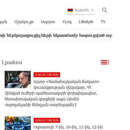
Հայերեն
կան
Մշակույթ
Սպորտ
Բլոգ
Lifestyle
TV
ցուցիչների նկատմամբ հարուցված այս խայտառակ քրեակա
Լրահոս
9:30:39 7-08-2026
Այսօր «Համահայկական ճակատ»
կուսակցության ղեկավար, ՀՀ
Զինված ուժերի պահեստազորի փոխգնդապետ,
հետախուզական զորքերի սպա Արսեն
Վարդանյանի ծննդյան տարեդարձն է
0:50:31 7-08-2026
Օգոստոսի 7-ին, 10-ին, 11-ին, 12-ին