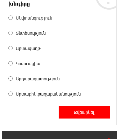
18:49:45 6-08-2026
խնդիրը
Իսրայելի ՊԲ-ն հարձակվել է
Լիբանանում «Հըզբոլլահ»-ի
Անվտանգություն
հրամանատարական կետերի և պահեստների վրա
Տնտեսություն
18:30:50 6-08-2026
«Ռեալ Մադրիդ»-ն ու «ՌԲ
Արտագաղթ
Լայպցիգը» համաձայնության են
եկել Յան Դիոմանդեի տրանսֆերի վերաբերյալ
Կոռուպցիա
18:19:28 6-08-2026
Արդարադատություն
Այսօրվա կառավարությունը
ուսանողներին առաջարկում է
Արտաքին քաղաքականություն
պահանջարկ չունեցող մասնագիտություններ.
Ատոմ Մխիթարյան
18:03:08 6-08-2026
Հայրենիքը փոքրանում է մեր
աչքերի առաջ․ ազգային
ողբերգություն է․ Ավետիք Չալաբյան