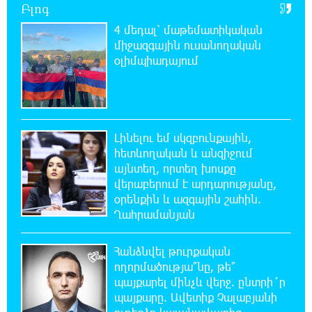
Բլոգ
Այսօր մենք ունենք մի իրավիճակ, երբ որ
բանտերը լիքն են քաղբանտարկյալներով,
4 մեդալ՝ մաթեմատիկական
նորերին բերելու համար, քանի որ տեղ չկա, հերթափոխով
միջազգային ուսանողական
հներին ուղարկում են տնային կալանքի․ Անահիտ
օլիմպիադայում
Ադամյան
22:36:21 5-08-2026
Իրանն ու Օմանը համաձայնեցրել են
Հորմուզի նեղուցով նոր երթուղու
Լինելու եմ սկզբունքային,
կոորդինատները
հետևողական և անզիջում
այնտեղ, որտեղ խոսքը
վերաբերում է արդարությանը,
22:35:49 5-08-2026
օրենքին և ազգային շահին.
Կարենիսի Առաքելոց վանք, 5-րդ դար.
պաշտպանենք մեր եկեղեցին․ Մենուա
Ղահրամանյան
Սողոմոնյան
Հանձնվել թուրքական
22:26:38 5-08-2026
ողորմածությա՞նը, թե՞
Tete A Tete նախագծի շրջանակներում
պայքարել մինչև վերջ. ընտրի´ր
Նարեկ Կարապետյանը հարցազրույց է տվել
պայքարը. Ավետիք Չալաբյանի
Մհեր Բաղդասարյանին