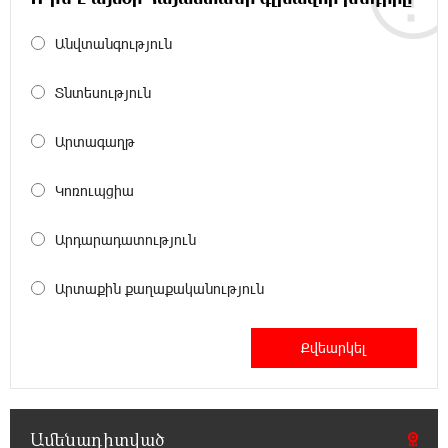
21:11:08 5-08-2026
Անվտանգություն
ԱՄՆ-ը հանել է Իրանի ԻՀՊԿ-ին առնչվող
երկու ինքնաթիռի և երեք
ավիաընկերության նկատմամբ պատժամիջոցները
Տնտեսություն
Արտագաղթ
20:53:48 5-08-2026
Լոնդոնի կենտրոնում զինված անձը
դանակով հարձակում է գործել. 4 վիրավոր
Կոռուպցիա
կա
Արդարադատություն
20:35:32 5-08-2026
Ռուսական ԱԹՍ-ներ արտադրող
Արտաքին քաղաքականություն
ընկերության ղեկավարի դեմ մահափորձ է
կատարվել
20:16:48 5-08-2026
4 մեդալ՝ մաթեմատիկական միջազգային
ուսանողական օլիմպիադայում
Ամենադիտված