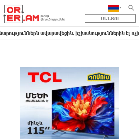
ՄԵՆՅՈՒ
ններն ավարտվեցին, իշխանություններին էլ ոչինչ չի հե