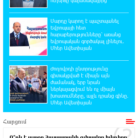
ուղերձը կալանավայրից
22:17:04 5-08-2026
Մարդը կարող է պաշտպանել
Կեղծ էջով քաղաքացիներին առաջարկվում
Եվրոպայի հետ
է մասնակցել խաղարկության․ զգուշացում
հարաբերությունները՝ առանց
եվրոպական գործակալ լինելու.
21:59:34 5-08-2026
Մհեր Ավետիսյան
Հարավային Լիբանանում պայթյունի
հետևանքով զոհվել է առնվազն երկու
իսրայելցի զինծառայող
Ժողովրդի ընտրությունը
գիտակցված է միայն այն
21:39:45 5-08-2026
ժամանակ, երբ նրան
Բախվել են «Jeep»-ն ու «Ford»-ը. կա 4
ներկայացվում են ոչ միայն
վիրավոր
խոստումները, այլև դրանց գինը.
Մհեր Ավետիսյան
21:30:30 5-08-2026
Խոշոր հրդեհ՝ Գավառի Արծվաքար
Հարցում
թաղամասի փայտի արտադրամասում.
վերջինն ամբողջությամբ վերածվել է մոխրի
Ո՞րն է այսօր Հայաստանի գլխավոր խնդիրը