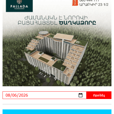
23:31:16 5-08-2026
Ջուր հավաքեք․ բազմաթիվ հասցեներում
ջուր չի լինելու
23:13:33 5-08-2026
Եվրոպայի մայրաքաղաքները գրանցում են
շոգի նոր ռեկորդներ
22:54:16 5-08-2026
Զովունի-Եղվարդ ճանապարհին բախվել են
«Alfa Romeo»-ն և «Opel»-ը. կա վիրավոր
22:44:25 5-08-2026
Անունս տալուց առաջ գոնե լվացվեք․ Էդմոն
Մարուքյան
22:40:10 5-08-2026