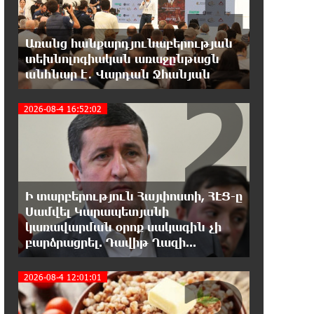
Երևանի Կենտրոնում փոշու
պարունակությունը գրեթե ամբողջ
շաբաթ գերազանցել է թույլատրելի սահմանը
Առանց հանքարդյունաբերության
տեխնոլոգիական առաջընթացն
18:40:08 8-08-2026
2
անհնար է․ Վարդան Ջհանյան
Իրանը պատրաստ է բացել
Հորմուզի նեղուցը, եթե ԱՄՆ-ն
2026-08-4 16:52:02
ընդունի հանրապետության պայմանները
18:21:30 8-08-2026
Երևանում անցկացվել է
հաշմանդամություն ունեցող
անձանց միջազգային մարզական փառատոն
Ի տարբերություն Հայփոստի, ՀԷՑ-ը
Սամվել Կարապետյանի
կառավարման օրոք սակագին չի
18:02:58 8-08-2026
բարձրացրել. Դավիթ Ղազի...
Դմիտրի Մեդվեդև. Արևմուտքի
քաղաքականությունը Հայաստանի
նկատմամբ կրկնում է վրացական սցենարը
2026-08-4 12:01:01
17:36:59 8-08-2026