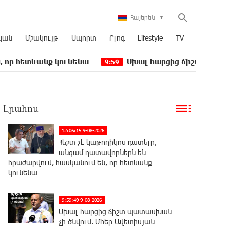
Հայերեն
կան
Մշակույթ
Սպորտ
Բլոգ
Lifestyle
TV
անք կունենա
Սխալ հարցից ճիշտ պատասխան չի ծն
9:59
Լրահոս
12:06:15 9-08-2026
Հեշտ չէ կաթողիկոս դատելը,
անգամ դատավորներն են
հրաժարվում, հասկանում են, որ հետևանք
կունենա
9:59:49 9-08-2026
Սխալ հարցից ճիշտ պատասխան
չի ծնվում. Մհեր Ավետիսյան