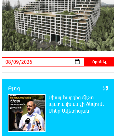
հարյուրավոր հասցեներում լույս չի լինելու
23:01:57 8-08-2026
Ողբերգական դեպք՝ Երևանում․
Կիևյան կամրջի տակ
հայտնաբերվել է տղամարդու մարմին
22:43:21 8-08-2026
Ադրբեջանի Սարով գյուղում տանը
18-ամյա աղջկա դի է
հայտնաբերվել
Բլոգ
22:25:11 8-08-2026
Սխալ հարցից ճիշտ
Հայհիդրոմետի տնօրենը գրել է
պատասխան չի ծնվում.
Մհեր Ավետիսյան
22:07:09 8-08-2026
Արտակարգ դեպք՝ Երևանում․
կոտրել են «Հույս բոլոր մարդկանց»