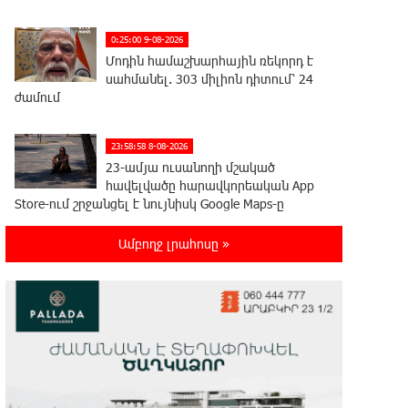
0:25:00 9-08-2026
Մոդին համաշխարհային ռեկորդ է
սահմանել. 303 միլիոն դիտում՝ 24
ժամում
23:58:58 8-08-2026
23-ամյա ուսանողի մշակած
հավելվածը հարավկորեական App
Store-ում շրջանցել է նույնիսկ Google Maps-ը
Ամբողջ լրահոսը »
23:39:22 8-08-2026
Ռուսաստանի տարածքում
ոչնչացվել է ուկրաինական 360
անօդաչու թռչող սարք
23:20:45 8-08-2026
Օգոստոսի 10-ին, 11-ին, 12-ին, 13-
ին, 14-ին, 17-ին, 18-ին և 20-ին