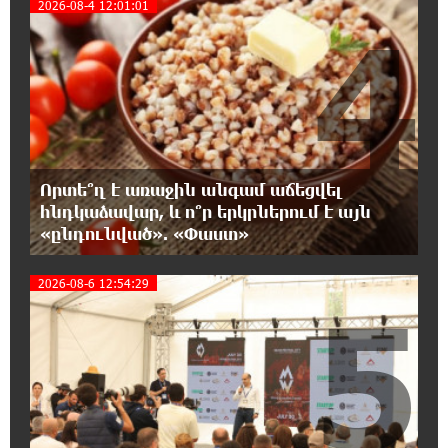
2026-08-4 12:01:01
0:00:14 8-08-2026
4
Երգչուհի Բեյոնսեն ​​4 դատական հայց է
ներկայացրել Թուրքիայում
23:41:24 7-08-2026
Երևանյան լճում իրականացվել են մաքրման
աշխատանքներ
Որտե՞ղ է առաջին անգամ աճեցվել
23:22:54 7-08-2026
հնդկաձավար, և ո՞ր երկրներում է այն
Իտալական Սիցիլիա կղզում ժայթքել է
«ընդունված». «Փաստ»
Էտնա հրաբուխը
2026-08-6 12:54:29
5
22:59:55 7-08-2026
Պայթյուն՝ Իրանում․ հաղորդվում է զոհերի
ու վիրավորների մասին
22:40:18 7-08-2026
«Ռեալը» հայտարարել է Դիոմանդեի
տրանսֆերի մասին