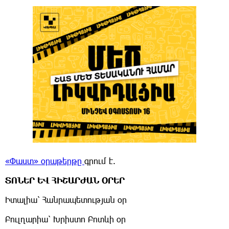
«Փաստ» օրաթերթը
գրում է.
ՏՈՆԵՐ ԵՎ ՀԻՇԱՐԺԱՆ ՕՐԵՐ
Իտալիա՝ Հանրապետության օր
Բուլղարիա՝ Խրիստո Բոտևի օր