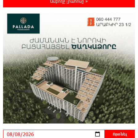
Ամբողջ լրահոսը »
պարունակությունը գրեթե ամբողջ շաբաթ
գերազանցել է թույլատրելի սահմանը
18:40:08 8-08-2026
Իրանը պատրաստ է բացել Հորմուզի
նեղուցը, եթե ԱՄՆ-ն ընդունի
հանրապետության պայմանները
18:21:30 8-08-2026
Երևանում անցկացվել է հաշմանդամություն
ունեցող անձանց միջազգային մարզական
փառատոն
18:02:58 8-08-2026
Դմիտրի Մեդվեդև. Արևմուտքի
քաղաքականությունը Հայաստանի
նկատմամբ կրկնում է վրացական սցենարը
17:36:59 8-08-2026