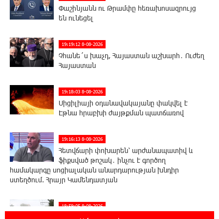
Փաշինյանն ու Թրամփը հեռախոսազրույց
են ունեցել
19:19:12 8-08-2026
Չհանե´ս խաչդ, Հայաստան աշխարհ․ Ուժեղ
Հայաստան
19:18:03 8-08-2026
Սիցիլիայի օդանավակայանը փակվել է
Էթնա հրաբխի ժայթքման պատճառով
19:16:13 8-08-2026
Հետվճարի փոխարեն՝ արժանապատիվ և
ֆիքսված թոշակ․ ինչու է գործող
համակարգը սոցիալական անարդարության խնդիր
ստեղծում. Հրայր Կամենդատյան
18:59:05 8-08-2026
Երևանի Կենտրոնում փոշու