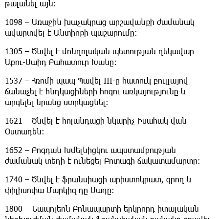
թալանել այն։
1098 – Առաջին խաչակրաց արշավանքի ժամանակ
ավարտվել է Անտիոքի պաշարումը։
1305 – Ծնվել է մոնղոլական պետության ղեկավար
Աբու-Սաիդ Բահատուր Խանը։
1537 – Հռոմի պապ Պավել III-ը հատուկ բուլլայով
ճանաչել է հնդկացիների հոգու առկայությունը և
արգելել նրանց ստրկացնել։
1621 – Ծնվել է հոլանդացի նկարիչ Իսահակ վան
Օստադեն։
1652 – Բոգդան Խմելնիցկու ապստամբության
ժամանակ տեղի է ունեցել Բոտագի ճակատամարտը։
1740 – Ծնվել է ֆրանսիացի արիստոկրատ, գրող և
փիլիսոփա Մարկիզ դը Սադը։
1800 – Նապոլեոն Բոնապարտի երկրորդ իտալական