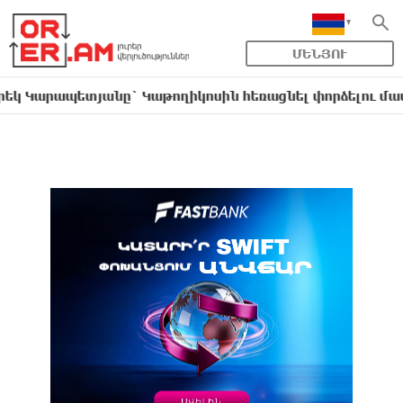
ՄԵՆՅՈՒ
տյանը` Կաթողիկոսին հեռացնել փորձելու մասին
16: