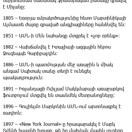
ներխուժման ժամանակ ֆրանսիական բանակը գրավել
է Միլանը։
1805 – Եռօրյա ռմբակոծությունից հետո Մարտինիկայի
Ալմաստե ժայռը գրաված անգլիացիները հանձնվել են։
1851 – ԱՄՆ-ի Մեն նահանգը մտցրել է «չոր օրենք»։
1882 – Վախճանվել է Իտալիայի ազգային հերոս
Ջուզեպպե Գարիբալդին։
1886 – ԱՄՆ-ի պատմության մեջ առաջին և միակ
անգամ Սպիտակ տանը տեղի է ունեցել
պսակադրություն։
1891 – Իռլանդացի Ուիլյամ Մակկմարայի առաջարկով
ֆուտբոլում մտցվել են տասնմեկ մետրանոցները։
1896 – Գուլիելմո Մարկոնին ԱՄՆ-ում արտոնագրել է
ռադիոն։
1897 – «New York Journal»-ը հրապարակել է Մարկ
Տվենի հայտնի խոսքը, թե իր մահվան մասին լուրերը