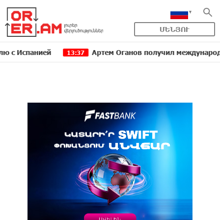
ՄԵՆՅՈՒ
панией
Артем Оганов получил международную госп
13:37