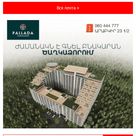
World с преимуществами для путешествий и
Вся лента »
специальной акцией
14:56:06 5-08-2026
Ucom и FPWC обеспечат круглосуточный
мониторинг дикой природы в Гнишике с
помощью солнечной энергии
14:56:01 5-08-2026
Ucom и FPWC обеспечат круглосуточный
мониторинг дикой природы в Гнишике с
помощью солнечной энергии
22:41:05 3-08-2026
Idram и IDBank - рядом со стартапами на
Seaside Startup Summit
10:12:55 3-08-2026
В мобильном приложении Юнибанка теперь