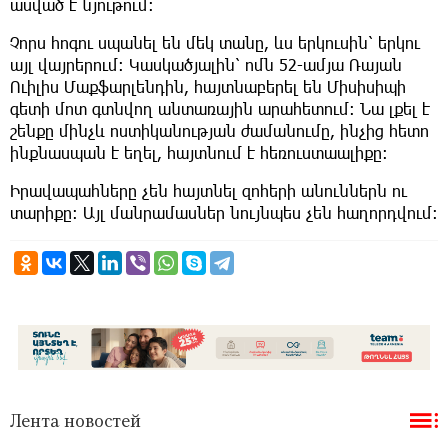
ասված է նյութում։
Չորս հոգու սպանել են մեկ տանը, ևս երկուսին՝ երկու
այլ վայրերում։ Կասկածյալին՝ ոմն 52-ամյա Ռայան
Ուիլիս Մաքֆարլենդին, հայտնաբերել են Միսիսիպի
գետի մոտ գտնվող անտառային արահետում։ Նա լքել է
շենքը մինչև ոստիկանության ժամանումը, ինչից հետո
ինքնասպան է եղել, հայտնում է հեռուստաալիքը։
Իրավապահները չեն հայտնել զոհերի անուններն ու
տարիքը։ Այլ մանրամասներ նույնպես չեն հաղորդվում։
Лента новостей