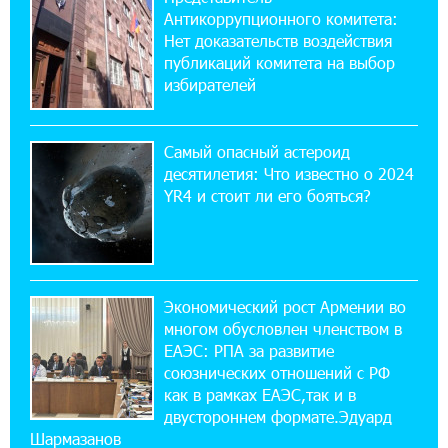
Антикоррупционного комитета:
10% годовых и оформление в мобильном
приложении
Нет доказательств воздействия
публикаций комитета на выбор
избирателей
17:03:49 30-07-2026
Платформа Rate.Trading на Seaside Startup
Summit: IDBank представил инновационное
Самый опасный астероид
решение
десятилетия: Что известно о 2024
YR4 и стоит ли его бояться?
14:44:13 29-07-2026
Состоялось открытие Khachaturian Rooftop
при поддержке IDBank
Экономический рост Армении во
18:38:18 28-07-2026
многом обусловлен членством в
Пашинян ты упустил свой шанс уйти
спокойно. Аршак Карапетян
ЕАЭС: РПА за развитие
союзнических отношений с РФ
как в рамках ЕАЭС,так и в
12:04:53 28-07-2026
двустороннем формате.Эдуард
Обновленный Центр продаж и обслуживания
Шармазанов
Ucom открылся по адресу ул. Шаумяна, 24/2