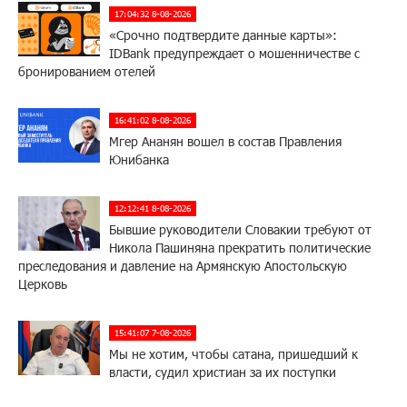
17:04:32 8-08-2026
«Срочно подтвердите данные карты»:
IDBank предупреждает о мошенничестве с
бронированием отелей
16:41:02 8-08-2026
Мгер Ананян вошел в состав Правления
Юнибанка
12:12:41 8-08-2026
Бывшие руководители Словакии требуют от
Никола Пашиняна прекратить политические
преследования и давление на Армянскую Апостольскую
Церковь
15:41:07 7-08-2026
Мы не хотим, чтобы сатана, пришедший к
власти, судил христиан за их поступки