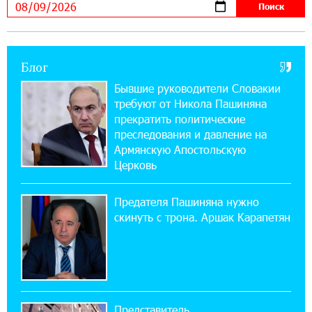
можно зарегистрироваться также с помощью
imID
Блог
21:09:13 31-07-2026
«Бесплатные бонусы в играх»: IDBank
Бывшие руководители Словакии
предупреждает о кибератаках на школьников
требуют от Никола Пашиняна
прекратить политические
11:21:15 31-07-2026
преследования и давление на
ЕАЭС со временем будет расширяться. Когда-
Армянскую Апостольскую
нибудь это поймёт и рядовой армянин, но
Церковь
будет уже поздно
Предателя Пашиняна нужно
11:03:52 31-07-2026
скинуть с трона. Аршак Карапетян
Если Израиль использует тему Геноцида
армян против Эрдогана, то что для него
значит сам Геноцид?
17:16:14 30-07-2026
Представитель
ВТБ (Армения): вклад «Стабильный» — до