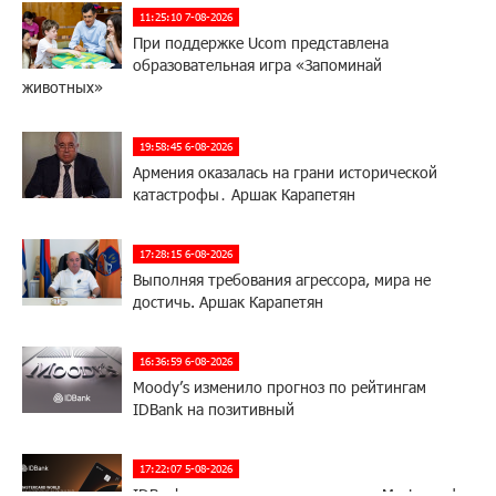
11:25:10 7-08-2026
При поддержке Ucom представлена
образовательная игра «Запоминай
животных»
19:58:45 6-08-2026
Армения оказалась на грани исторической
катастрофы․ Аршак Карапетян
17:28:15 6-08-2026
Выполняя требования агрессора, мира не
достичь. Аршак Карапетян
16:36:59 6-08-2026
Moody’s изменило прогноз по рейтингам
IDBank на позитивный
17:22:07 5-08-2026
IDBank представляет новую карту Mastercard