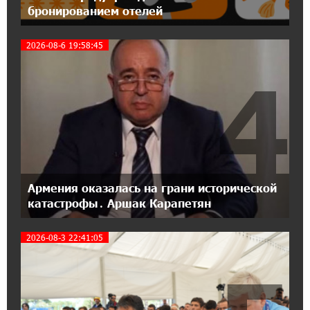
бронированием отелей
18:04:39 13-07-2026
2026-08-6 19:58:45
День благодарности клиентам в Ванадзоре:
IDBank
4
17:07:36 11-07-2026
Пашинян замотивирован уничтожить
Армению․ Аршак Карапетян
14:27:40 11-07-2026
«Мой лес Армения» — бенефициар
Армения оказалась на грани исторической
инициативы «Сила одного драма» в июле
катастрофы․ Аршак Карапетян
2026-08-3 22:41:05
12:56:04 11-07-2026
Станьте акционером Юнибанка и
воспользуйтесь выгодным инвестиционным
предложением