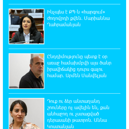
«Շտապ հաստատեք քարտի տվյալները»․
IDBank-ը զգուշացնում է հյուրանոցների
Ինչպես է ՔՊ-ն «հարգում»
ամրագրման հետ կապված զեղծարարությունների մասին
ժողովրդի քվեն. Մարիաննա
Ղահրամանյան
16:29:54 8-08-2026
Մհեր Անանյանն ընդգրկվել է Յունիբանկի
Վարչության կազմում
Ընդդիմությունը պետք է օր
16:05:54 8-08-2026
առաջ համախմբվի այս ծանր
«Սմայլ Սվիթ»-ի զարգացման ճանապարհը
իրավիճակից դուրս գալու
Կոնվերս Բանկի գործընկերությամբ
համար. Արմեն Մանվելյան
15:33:02 8-08-2026
Ինչպես է ՔՊ-ն «հարգում» ժողովրդի քվեն.
Մարիաննա Ղահրամանյան
Դուք ու ձեր անտաղանդ
շոուները ոչ ավելին են, քան
անհաջող ու չստացված
15:21:17 8-08-2026
դերասանի թատրոն. Աննա
Ընդդիմությունը պետք է օր առաջ
Կոստանյան
համախմբվի այս ծանր իրավիճակից դուրս