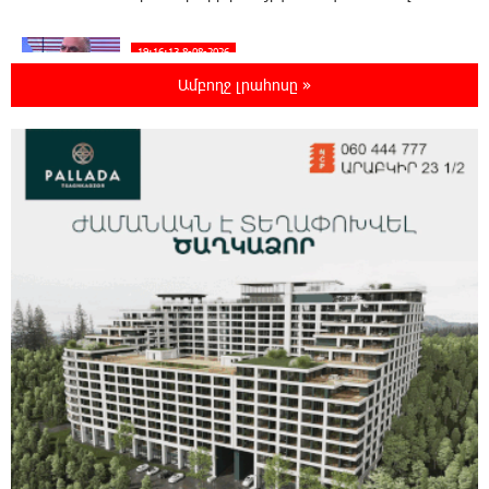
19:16:13 8-08-2026
Հետվճարի փոխարեն՝ արժանապատիվ և
Ամբողջ լրահոսը »
ֆիքսված թոշակ․ ինչու է գործող
համակարգը սոցիալական անարդարության խնդիր
ստեղծում. Հրայր Կամենդատյան
18:59:05 8-08-2026
Երևանի Կենտրոնում փոշու
պարունակությունը գրեթե ամբողջ շաբաթ
գերազանցել է թույլատրելի սահմանը
18:40:08 8-08-2026
Իրանը պատրաստ է բացել Հորմուզի
նեղուցը, եթե ԱՄՆ-ն ընդունի
հանրապետության պայմանները
18:21:30 8-08-2026
Երևանում անցկացվել է հաշմանդամություն