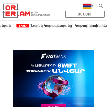
ՄԵՆՅՈՒ
Նարեկ Կարապետյանը` Կաթողիկոսին հեռացնել փոր
7:07