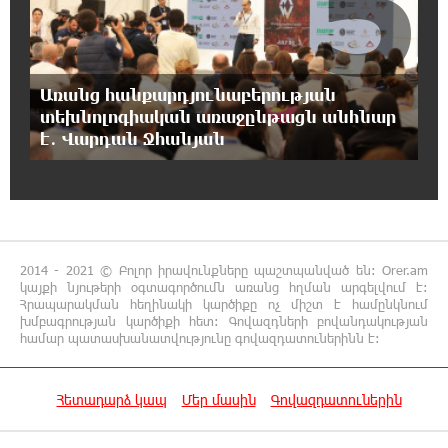
5
Էտնա հրաբուխը
22:59:55 7-08-2026
Պայթյուն՝ Իրանում․ հաղորդվում է զոհերի
Առանց հանքարդյունաբերության
ու վիրավորների մասին
տեխնոլոգիական առաջընթացն անհնար
է․ Վարդան Ջհանյան
22:40:18 7-08-2026
«Ռեալը» հայտարարել է Դիոմանդեի
տրանսֆերի մասին
22:21:15 7-08-2026
2014 - 2021 © Բոլոր իրավունքները պաշտպանված են: Orer.am
Վանաձորում բшխվել են «Jeep Cherokee»-ն և
կայքի նյութերի օգտագործումն առանց հղման արգելվում է:
«Toyota Camry»-ն
Հրապարակման հեղինակի կարծիքը ոչ միշտ է համընկնում
խմբագրության կարծիքի հետ: Գովազդների բովանդակության
համար պատասխանատվությունը գովազդատուներինն է:
22:03:58 7-08-2026
Մասկը մերժել է Կիևի խնդրանքը՝
օգտագործել Starlink-ը Ռուսաստանի դեմ
Հետադարձ կապ
Մեր մասին
Գովազդատուներին
հարվшծները կառավարելու համար