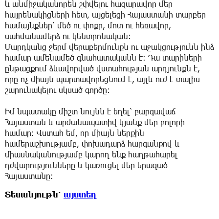
և անմիջականորեն շփվելու հազարավոր մեր
հայրենակիցների հետ, այցելեցի Հայաստանի տարբեր
համայնքներ՝ մեծ ու փոքր, մոտ ու հեռավոր,
սահմանամերձ ու կենտրոնական։
Մարդկանց ջերմ վերաբերմունքն ու աջակցությունն ինձ
համար ամենամեծ գնահատականն է։ Դա տարիների
ընթացքում ձևավորված վստահության արդյունքն է,
որը ոչ միայն պարտավորեցնում է, այլև ուժ է տալիս
շարունակելու սկսած գործը։
Իմ նպատակը միշտ նույնն է եղել՝ բարգավաճ
Հայաստան և արժանապատիվ կյանք մեր բոլորի
համար։ Վստահ եմ, որ միայն ներքին
համերաշխությամբ, փոխադարձ հարգանքով և
միասնականությամբ կարող ենք հաղթահարել
դժվարությունները և կառուցել մեր երազած
Հայաստանը։
Տեսանյութն՝
այստեղ