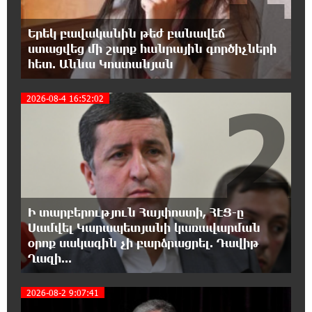
շարունակում են կահավորվել Ավետիք
Չալաբյանի ազատ արձակումը պահանջող պաստառներով
Երեկ բավականին թեժ բանավեճ
ստացվեց մի շարք հանրային գործիչների
13:16:00 8-08-2026
հետ. Աննա Կոստանյան
Երկուսը մեկում. Բրիտանացի ֆերմերները
2
համատեղում են արևային վահանակները
2026-08-4 16:52:02
ոչխարների հետ մեկ դաշտում, և դա աշխատում է
12:27:29 8-08-2026
Սաուդյան Արաբիան, Թուրքիան և
Պակիստանը համատեղ պաշտպանության
մասին համաձայնագիր են կնքել. Արտակ Զաքարյան
Ի տարբերություն Հայփոստի, ՀԷՑ-ը
12:05:38 8-08-2026
Սամվել Կարապետյանի կառավարման
Սլովակիայի նախկին ղեկավարները
օրոք սակագին չի բարձրացրել. Դավիթ
պահանջում են, որ Նիկոլ Փաշինյանը
Ղազի...
դադարեցնի Հայ Առաքելական Եկեղեցու նկատմամբ
քաղաքական հետապնդումները և ճնշումները
2026-08-2 9:07:41