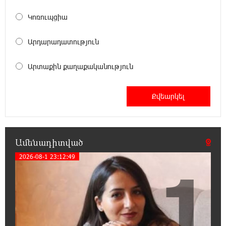
Մարիաննա Ղահրամանյան
Կոռուպցիա
15:21:17 8-08-2026
Արդարադատություն
Ընդդիմությունը պետք է օր առաջ
համախմբվի այս ծանր իրավիճակից դուրս
գալու համար. Արմեն Մանվելյան
Արտաքին քաղաքականություն
15:07:43 8-08-2026
Դուք ու ձեր անտաղանդ շոուները ոչ ավելին
են, քան անհաջող ու չստացված դերասանի
թատրոն. Աննա Կոստանյան
Ամենադիտված
14:58:53 8-08-2026
2026-08-1 23:12:49
1
Միայն հանրային մեծ աջակցության
պարագայում ընդդիմությունը կկարողանա
օրակարգ թելադրել. Արեգ Սավգուլյան
14:44:51 8-08-2026
«ՀայաՔվեի» տարածքային գրասենյակները