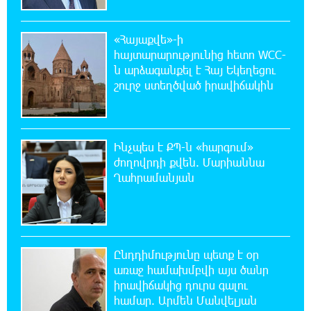
նեղուցը, եթե ԱՄՆ-ն ընդունի
հանրապետության պայմանները
«Հայաքվե»-ի
հայտարարությունից հետո WCC-
18:21:30 8-08-2026
ն արձագանքել է Հայ Եկեղեցու
Երևանում անցկացվել է հաշմանդամություն
շուրջ ստեղծված իրավիճակին
ունեցող անձանց միջազգային մարզական
փառատոն
18:02:58 8-08-2026
Ինչպես է ՔՊ-ն «հարգում»
Դմիտրի Մեդվեդև. Արևմուտքի
ժողովրդի քվեն. Մարիաննա
քաղաքականությունը Հայաստանի
Ղահրամանյան
նկատմամբ կրկնում է վրացական սցենարը
17:36:59 8-08-2026
Ադրբեջանցիների բնակեցումը
Հայաստանում լուրջ վտանգներ է
Ընդդիմությունը պետք է օր
պարունակում. Ավետիք Չալաբյան
առաջ համախմբվի այս ծանր
իրավիճակից դուրս գալու
համար. Արմեն Մանվելյան
17:28:45 8-08-2026