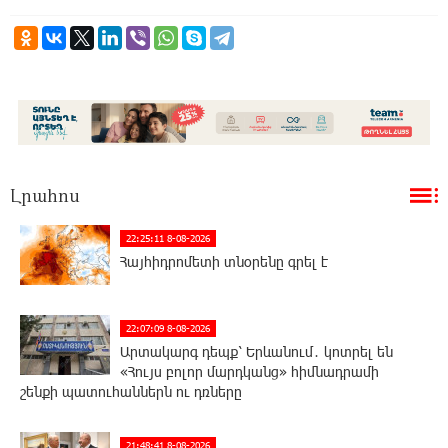
Լրահոս
22:25:11 8-08-2026
Հայհիդրոմետի տնօրենը գրել է
22:07:09 8-08-2026
Արտակարգ դեպք՝ Երևանում․ կոտրել են
«Հույս բոլոր մարդկանց» հիմնադրամի
շենքի պատուհաններն ու դռները
21:48:41 8-08-2026