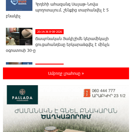
Հրդեհի ահազանգ Սայաթ-Նովա
պողոտայում. շենքից տարհանվել է 5
բնակիչ
20:14:36 8-08-2026
Ճապոնական Յակիշիմե կերամիկայի
ցուցահանդեսը երկարաձգվել է մինչև
օգոստոսի 30-ը
19:55:28 8-08-2026
Որոնվում է նախաձեռնված քրեական
Ամբողջ լրահոսը »
վարույթի շրջանակներում
19:37:10 8-08-2026
Փաշինյանն ու Թրամփը հեռախոսազրույց
են ունեցել
19:19:12 8-08-2026
Չհանե´ս խաչդ, Հայաստան աշխարհ․ Ուժեղ