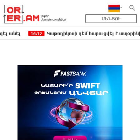
ՄԵՆՅՈՒ
լ
Կաթողիկոսի դեմ հարուցվել է ապօրինի քրեակա
16:12