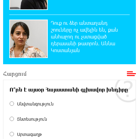
«Հայաքվե»-ի հայտարարությունից հետո
WCC-ն արձագանքել է Հայ Եկեղեցու շուրջ
ստեղծված իրավիճակին
Դուք ու ձեր անտաղանդ
շոուները ոչ ավելին են, քան
16:58:38 8-08-2026
անհաջող ու չստացված
«Շտապ հաստատեք քարտի տվյալները»․
դերասանի թատրոն. Աննա
IDBank-ը զգուշացնում է հյուրանոցների
Կոստանյան
ամրագրման հետ կապված զեղծարարությունների մասին
16:29:54 8-08-2026
Հարցում
Մհեր Անանյանն ընդգրկվել է Յունիբանկի
Վարչության կազմում
Ո՞րն է այսօր Հայաստանի գլխավոր խնդիրը
16:05:54 8-08-2026
Անվտանգություն
«Սմայլ Սվիթ»-ի զարգացման ճանապարհը
Կոնվերս Բանկի գործընկերությամբ
Տնտեսություն
15:33:02 8-08-2026
Արտագաղթ
Ինչպես է ՔՊ-ն «հարգում» ժողովրդի քվեն.