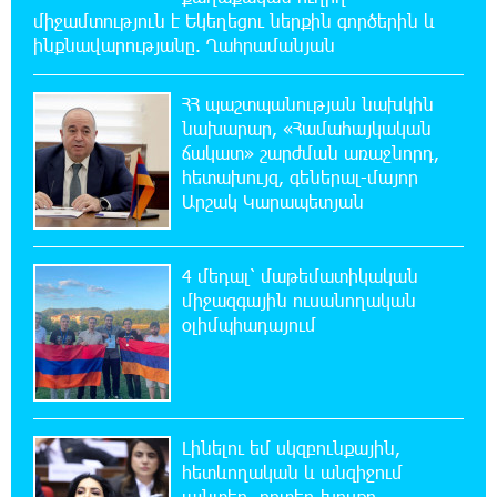
20:08:02 6-08-2026
միջամտություն է Եկեղեցու ներքին գործերին և
Արժևորվում է Շիրակի երգիծական
ինքնավարությանը. Ղահրամանյան
բանահյուսությունը
ՀՀ պաշտպանության նախկին
19:42:39 6-08-2026
նախարար, «Համահայկական
Վրաստանում պետական ​​պաշտոնյային
ճակատ» շարժման առաջնորդ,
կաշառելու փորձի համար քաղաքացի է
հետախույզ, գեներալ-մայոր
ձերբակալվել
Արշակ Կարապետյան
19:25:15 6-08-2026
ՌԴ-ն պատրաստ է շարունակել Հայաստանի
4 մեդալ՝ մաթեմատիկական
երկաթուղիների կոնցեսիոն կառավարումը.
միջազգային ուսանողական
Օվերչուկ
օլիմպիադայում
19:07:40 6-08-2026
Հայաստանի բնակչության թիվը շուրջ 7
հազարով ավելացել է
Լինելու եմ սկզբունքային,
հետևողական և անզիջում
18:49:45 6-08-2026
այնտեղ, որտեղ խոսքը