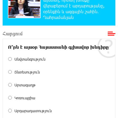
Իսրայելի ՊԲ-ն հարձակվել է Լիբանանում
վերաբերում է արդարությանը,
«Հըզբոլլահ»-ի հրամանատարական կետերի
օրենքին և ազգային շահին.
և պահեստների վրա
Ղահրամանյան
18:30:50 6-08-2026
Հարցում
«Ռեալ Մադրիդ»-ն ու «ՌԲ Լայպցիգը»
համաձայնության են եկել Յան Դիոմանդեի
տրանսֆերի վերաբերյալ
Ո՞րն է այսօր Հայաստանի գլխավոր խնդիրը
18:19:28 6-08-2026
Անվտանգություն
Այսօրվա կառավարությունը ուսանողներին
առաջարկում է պահանջարկ չունեցող
Տնտեսություն
մասնագիտություններ. Ատոմ Մխիթարյան
Արտագաղթ
18:03:08 6-08-2026
Հայրենիքը փոքրանում է մեր աչքերի առաջ․
Կոռուպցիա
ազգային ողբերգություն է․ Ավետիք
Չալաբյան
Արդարադատություն