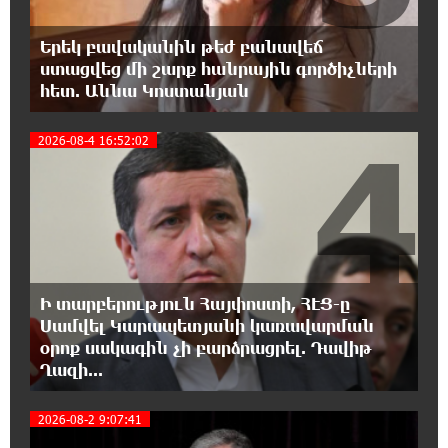
15:09:27 6-08-2026
Երեկ բավականին թեժ բանավեճ
Ռեբուսը լուծելու համար, ասեք թե ինչպե՞ս
ստացվեց մի շարք հանրային գործիչների
ՀՀ 29.800 քկմ տարածքը կրճատվեց.
հետ. Աննա Կոստանյան
Վարդևանյանը՝ Հովհաննիսյանին
4
2026-08-4 16:52:02
15:00:46 6-08-2026
Ֆասթ Բանկը Սևան Ստարտափ Սամմիթին
ներկայացրել է իր պրոդուկտներն ու
քարտային առաջարկները
14:40:31 6-08-2026
Ընդդիմությունը պետք է իր շուրջը
Ի տարբերություն Հայփոստի, ՀԷՑ-ը
համախմբի արտախորհրդարանական բոլոր
Սամվել Կարապետյանի կառավարման
ուժերին. Արեգ Սավգուլյան
օրոք սակագին չի բարձրացրել. Դավիթ
Ղազի...
14:34:52 6-08-2026
Կաթողիկոսի և հոգևոր դասի
2026-08-2 9:07:41
ներկայացուցիչների նկատմամբ
հարուցված այս խայտառակ քրեական գործընթացը