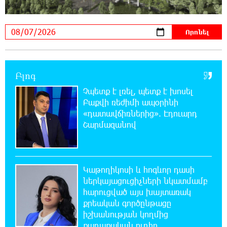
21:10:46 6-08-2026
Օգոստոսի 7-ին՝ Գարեգին Բ Ամենայն Հայոց
Կաթողիկոսի դատական նիստը
20:44:49 6-08-2026
Բլոգ
ՆԳՆ-ն՝ աղբակույտի տակ մնացած
քաղաքացու մահվան մասին
Չպետք է լռել, պետք է խոսել
Բաքվի ռեժիմի ապօրինի
«դատավճիռներից». Էդուարդ
20:42:28 6-08-2026
Շարմազանով
«Համահայկական ճակատ» շարժումը
զորակցություն է հայտնում Ամենայն Հայոց
Կաթողիկոսին
Կաթողիկոսի և հոգևոր դասի
20:26:38 6-08-2026
ներկայացուցիչների նկատմամբ
Ավտովթար՝ Կոտայքի մարզում. Զովունի-
հարուցված այս խայտառակ
Եղվարդ ճանապարհին բախվել են «Alfa
քրեական գործընթացը
Romeo»-ն և «Opel»-ը. կա վիրավոր
իշխանության կողմից
քաղաքական ուղիղ