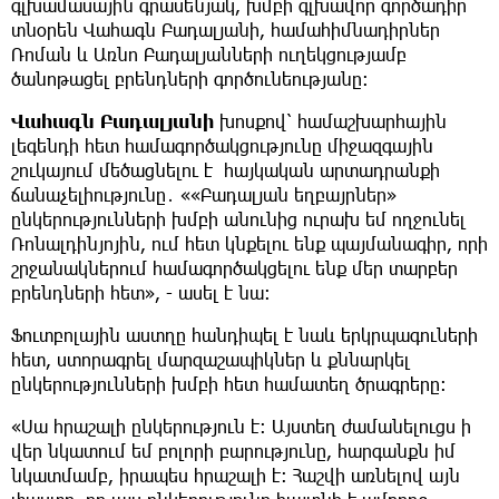
գլխամասային գրասենյակ, խմբի գլխավոր գործադիր
տնօրեն Վահագն Բադալյանի, համահիմնադիրներ
Ռոման և Առնո Բադալյանների ուղեկցությամբ
ծանոթացել բրենդների գործունեությանը։
Վահագն Բադալյանի
խոսքով՝ համաշխարհային
լեգենդի հետ համագործակցությունը միջազգային
շուկայում մեծացնելու է հայկական արտադրանքի
ճանաչելիությունը․ ««Բադալյան եղբայրներ»
ընկերությունների խմբի անունից ուրախ եմ ողջունել
Ռոնալդինյոյին, ում հետ կնքելու ենք պայմանագիր, որի
շրջանակներում համագործակցելու ենք մեր տարբեր
բրենդների հետ», - ասել է նա։
Ֆուտբոլային աստղը հանդիպել է նաև երկրպագուների
հետ, ստորագրել մարզաշապիկներ և քննարկել
ընկերությունների խմբի հետ համատեղ ծրագրերը:
«Սա հրաշալի ընկերություն է։ Այստեղ ժամանելուցս ի
վեր նկատում եմ բոլորի բարությունը, հարգանքն իմ
նկատմամբ, իրապես հրաշալի է։ Հաշվի առնելով այն