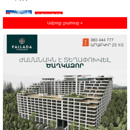
22:19:14 6-08-2026
Իրանը և Օմանը պլանավորում են փոխել
Ամբողջ լրահոսը »
Հորմուզի նեղուցի նավագնացության
կառուցվածքը
22:00:57 6-08-2026
8-ամյա Մոնթե Մուրադյանն ու Սյունե
Քոսակյանը հաղթահարել են Արարատի
գագաթը
21:41:25 6-08-2026
Վթար Լոռու մարզում․ փրկարարները
վարորդին դուրս են բերել արգելափակումից
21:23:57 6-08-2026
Երևանում երթուղիների փոփոխություն
կլինի