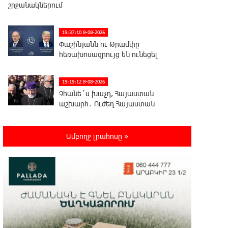
շրջանակներում
19:37:10 8-08-2026
Փաշինյանն ու Թրամփը
հեռախոսազրույց են ունեցել
19:19:12 8-08-2026
Չհանե´ս խաչդ, Հայաստան
աշխարհ․ Ուժեղ Հայաստան
19:18:03 8-08-2026
Ամբողջ լրահոսը »
Սիցիլիայի օդանավակայանը
փակվել է Էթնա հրաբխի
ժայթքման պատճառով
19:16:13 8-08-2026
Հետվճարի փոխարեն՝
արժանապատիվ և ֆիքսված
թոշակ․ ինչու է գործող համակարգը սոցիալական