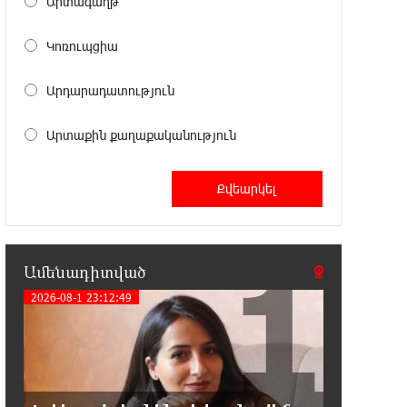
Արտագաղթ
15:07:43 8-08-2026
Կոռուպցիա
Դուք ու ձեր անտաղանդ շոուները
ոչ ավելին են, քան անհաջող ու
Արդարադատություն
չստացված դերասանի թատրոն. Աննա
Կոստանյան
Արտաքին քաղաքականություն
14:58:53 8-08-2026
Միայն հանրային մեծ
աջակցության պարագայում
ընդդիմությունը կկարողանա օրակարգ թելադրել.
Արեգ Սավգուլյան
1
Ամենադիտված
14:44:51 8-08-2026
2026-08-1 23:12:49
«ՀայաՔվեի» տարածքային
գրասենյակները շարունակում են
կահավորվել Ավետիք Չալաբյանի ազատ
արձակումը պահանջող պաստառներով