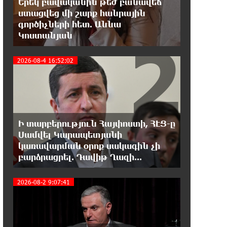
Երեկ բավականին թեժ բանավեճ
13:16:00 8-08-2026
ստացվեց մի շարք հանրային
Երկուսը մեկում. Բրիտանացի
գործիչների հետ. Աննա
ֆերմերները համատեղում են
2
Կոստանյան
արևային վահանակները ոչխարների հետ մեկ
դաշտում, և դա աշխատում է
2026-08-4 16:52:02
12:27:29 8-08-2026
Սաուդյան Արաբիան, Թուրքիան և
Պակիստանը համատեղ
պաշտպանության մասին համաձայնագիր են
կնքել. Արտակ Զաքարյան
Ի տարբերություն Հայփոստի, ՀԷՑ-ը
Սամվել Կարապետյանի
3
12:05:38 8-08-2026
կառավարման օրոք սակագին չի
Սլովակիայի նախկին
բարձրացրել. Դավիթ Ղազի...
ղեկավարները պահանջում են, որ
Նիկոլ Փաշինյանը դադարեցնի Հայ Առաքելական
2026-08-2 9:07:41
Եկեղեցու նկատմամբ քաղաքական
հետապնդումները և ճնշումները
11:47:14 8-08-2026