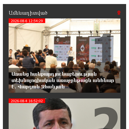
19:19:12 8-08-2026
Չհանե´ս խաչդ, Հայաստան աշխարհ․ Ուժեղ
Ամենադիտված
Հայաստան
2026-08-6 12:54:29
1
19:18:03 8-08-2026
Սիցիլիայի օդանավակայանը փակվել է
Էթնա հրաբխի ժայթքման պատճառով
19:16:13 8-08-2026
Հետվճարի փոխարեն՝ արժանապատիվ և
ֆիքսված թոշակ․ ինչու է գործող
Առանց հանքարդյունաբերության
համակարգը սոցիալական անարդարության խնդիր
տեխնոլոգիական առաջընթացն անհնար
ստեղծում. Հրայր Կամենդատյան
է․ Վարդան Ջհանյան
18:59:05 8-08-2026
2
2026-08-4 16:52:02
Երևանի Կենտրոնում փոշու
պարունակությունը գրեթե ամբողջ շաբաթ
գերազանցել է թույլատրելի սահմանը