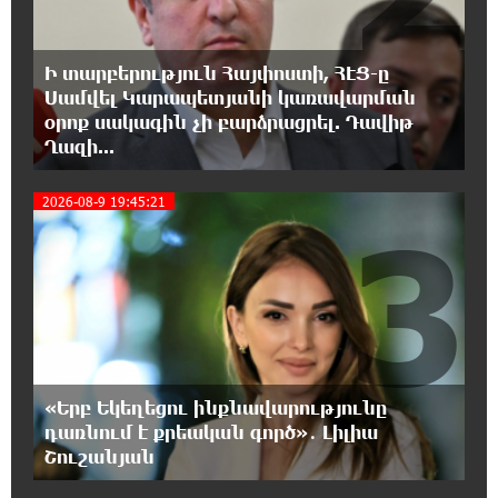
18:40:08 8-08-2026
Իրանը պատրաստ է բացել Հորմուզի
նեղուցը, եթե ԱՄՆ-ն ընդունի
Ի տարբերություն Հայփոստի, ՀԷՑ-ը
հանրապետության պայմանները
Սամվել Կարապետյանի կառավարման
օրոք սակագին չի բարձրացրել. Դավիթ
18:21:30 8-08-2026
Ղազի...
Երևանում անցկացվել է հաշմանդամություն
ունեցող անձանց միջազգային մարզական
2026-08-9 19:45:21
փառատոն
3
18:02:58 8-08-2026
Դմիտրի Մեդվեդև. Արևմուտքի
քաղաքականությունը Հայաստանի
նկատմամբ կրկնում է վրացական սցենարը
17:36:59 8-08-2026
«Երբ Եկեղեցու ինքնավարությունը
Ադրբեջանցիների բնակեցումը
դառնում է քրեական գործ»․ Լիլիա
Հայաստանում լուրջ վտանգներ է
Շուշանյան
պարունակում. Ավետիք Չալաբյան