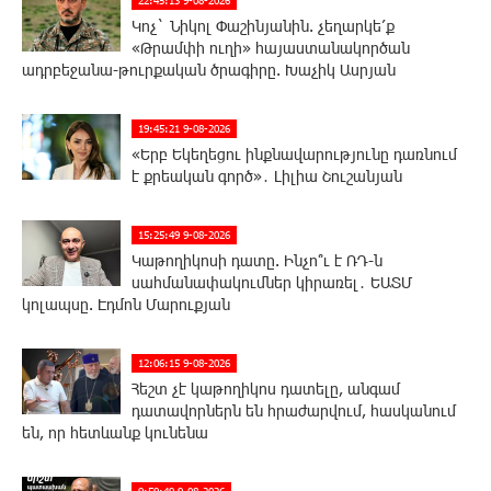
Կոչ` Նիկոլ Փաշինյանին. չեղարկե՛ք
«Թրամփի ուղի» հայաստանակործան
ադրբեջանա-թուրքական ծրագիրը. Խաչիկ Ասրյան
19:45:21 9-08-2026
«Երբ Եկեղեցու ինքնավարությունը դառնում
է քրեական գործ»․ Լիլիա Շուշանյան
15:25:49 9-08-2026
Կաթողիկոսի դատը. Ինչո՞ւ է ՌԴ-ն
սահմանափակումներ կիրառել․ ԵԱՏՄ
կոլապսը. Էդմոն Մարուքյան
12:06:15 9-08-2026
Հեշտ չէ կաթողիկոս դատելը, անգամ
դատավորներն են հրաժարվում, հասկանում
են, որ հետևանք կունենա
9:59:49 9-08-2026