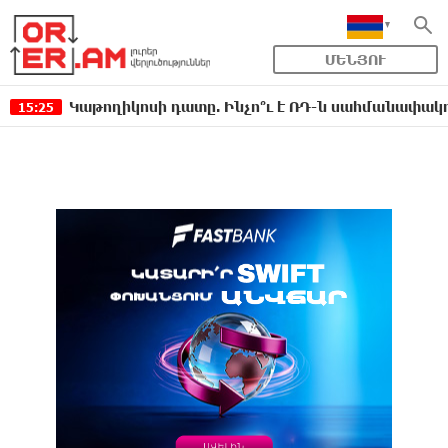
ՄԵՆՅՈՒ
Կաթողիկոսի դատը. Ինչո՞ւ է ՌԴ-ն սահմանափակումներ կ