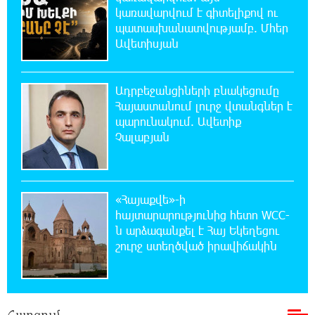
կառավարվում է գիտելիքով ու
21:48:41 8-08-2026
պատասխանատվությամբ. Մհեր
Ալիևն ու Թրամփը հեռախոսազրույց են
Ավետիսյան
ունեցել
Ադրբեջանցիների բնակեցումը
21:29:45 8-08-2026
Հայաստանում լուրջ վտանգներ է
«Ինտեր»-ը հաղթեց «Յուվենտուս»-ին
պարունակում. Ավետիք
Չալաբյան
21:10:46 8-08-2026
Քրեական վարույթի շրջանակում անձի
անձնական և ընտանեկան կյանքին առնչվող
տվյալների անհարկի հրապարակումն անթույլատրելի է.
«Հայաքվե»-ի
ՄԻՊ
հայտարարությունից հետո WCC-
ն արձագանքել է Հայ Եկեղեցու
շուրջ ստեղծված իրավիճակին
20:51:38 8-08-2026
Զելենսկին ու Վուչիչը քննարկել են
համագործակցությունն ընդլայնելու
հնարավորությունները
Հարցում