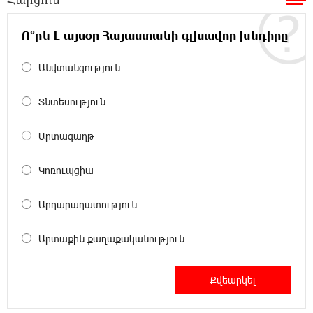
20:33:21 8-08-2026
Հրդեհի ահազանգ Սայաթ-Նովա
Ո՞րն է այսօր Հայաստանի գլխավոր խնդիրը
պողոտայում. շենքից տարհանվել է 5
բնակիչ
Անվտանգություն
20:14:36 8-08-2026
Տնտեսություն
Ճապոնական Յակիշիմե կերամիկայի
ցուցահանդեսը երկարաձգվել է մինչև
Արտագաղթ
օգոստոսի 30-ը
Կոռուպցիա
19:55:28 8-08-2026
Որոնվում է նախաձեռնված քրեական
Արդարադատություն
վարույթի շրջանակներում
Արտաքին քաղաքականություն
19:37:10 8-08-2026
Փաշինյանն ու Թրամփը հեռախոսազրույց
են ունեցել