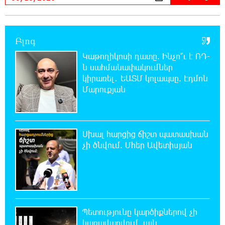
հասցեներում լույս չի լինելու
23:01:57 8-08-2026
Բլոգ
Ողբերգական դեպք՝ Երևանում․ Կիևյան
կամրջի տակ հայտնաբերվել է տղամարդու
Կաթողիկոսի դատը. Ինչո՞ւ է ՌԴ-
մարմին
ն սահմանափակումներ
կիրառել․ ԵԱՏՄ կոլապսը. Էդմոն
22:43:21 8-08-2026
Մարուքյան
Ադրբեջանի Սարով գյուղում տանը 18-ամյա
աղջկա դի է հայտնաբերվել
Սխալ հարցից ճիշտ պատասխան
22:25:11 8-08-2026
չի ծնվում. Մհեր Ավետիսյան
Հայհիդրոմետի տնօրենը գրել է
22:07:09 8-08-2026
Արտակարգ դեպք՝ Երևանում․ կոտրել են
«Հույս բոլոր մարդկանց» հիմնադրամի
Պետությունը կարծիքներով չի
շենքի պատուհաններն ու դռները
կառավարվում. այն