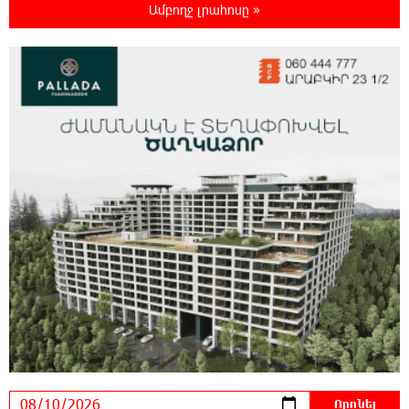
Գերմանիայում ցույց է անցկացվել Մերցի
Ամբողջ լրահոսը »
կառավարության դեմ
0:25:00 9-08-2026
Մոդին համաշխարհային ռեկորդ է
սահմանել. 303 միլիոն դիտում՝ 24 ժամում
23:58:58 8-08-2026
23-ամյա ուսանողի մշակած հավելվածը
հարավկորեական App Store-ում շրջանցել է
նույնիսկ Google Maps-ը
23:39:22 8-08-2026
Ռուսաստանի տարածքում ոչնչացվել է
ուկրաինական 360 անօդաչու թռչող սարք
23:20:45 8-08-2026
Օգոստոսի 10-ին, 11-ին, 12-ին, 13-ին, 14-ին,
17-ին, 18-ին և 20-ին հարյուրավոր