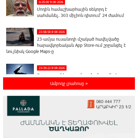
0:25:00 9-08-2026
Մոդին համաշխարհային ռեկորդ է
սահմանել. 303 միլիոն դիտում՝ 24 ժամում
23:58:58 8-08-2026
23-ամյա ուսանողի մշակած հավելվածը
հարավկորեական App Store-ում շրջանցել է
նույնիսկ Google Maps-ը
23:39:22 8-08-2026
Ռուսաստանի տարածքում ոչնչացվել է
ուկրաինական 360 անօդաչու թռչող սարք
Ամբողջ լրահոսը »
23:20:45 8-08-2026
Օգոստոսի 10-ին, 11-ին, 12-ին, 13-ին, 14-ին,
17-ին, 18-ին և 20-ին հարյուրավոր
հասցեներում լույս չի լինելու
23:01:57 8-08-2026