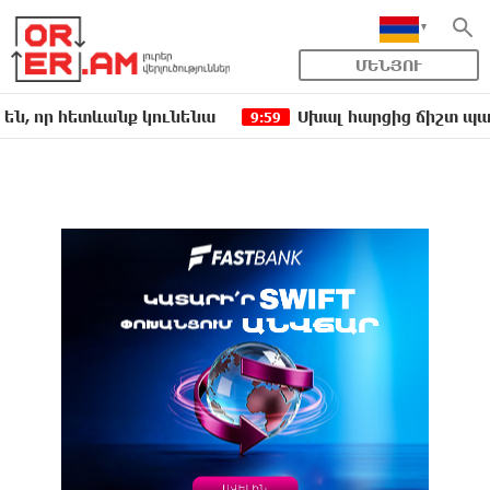
ՄԵՆՅՈՒ
հետևանք կունենա
Սխալ հարցից ճիշտ պատասխան 
9:59