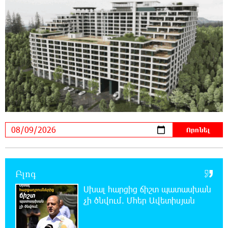
Ողբերգական դեպք՝ Երևանում․ Կիևյան
կամրջի տակ հայտնաբերվել է տղամարդու
մարմին
22:43:21 8-08-2026
Ադրբեջանի Սարով գյուղում տանը 18-ամյա
աղջկա դի է հայտնաբերվել
22:25:11 8-08-2026
Հայհիդրոմետի տնօրենը գրել է
22:07:09 8-08-2026
Արտակարգ դեպք՝ Երևանում․ կոտրել են
«Հույս բոլոր մարդկանց» հիմնադրամի
Բլոգ
շենքի պատուհաններն ու դռները
Սխալ հարցից ճիշտ պատասխան
չի ծնվում. Մհեր Ավետիսյան
21:48:41 8-08-2026
Ալիևն ու Թրամփը հեռախոսազրույց են