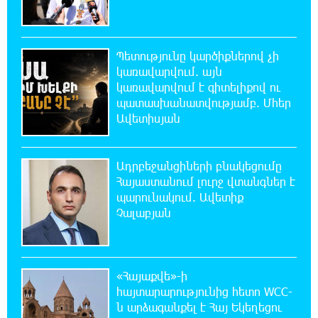
ունեցել
21:29:45 8-08-2026
Պետությունը կարծիքներով չի
«Ինտեր»-ը հաղթեց «Յուվենտուս»-ին
կառավարվում. այն
կառավարվում է գիտելիքով ու
պատասխանատվությամբ. Մհեր
21:10:46 8-08-2026
Ավետիսյան
Քրեական վարույթի շրջանակում անձի
անձնական և ընտանեկան կյանքին առնչվող
տվյալների անհարկի հրապարակումն անթույլատրելի է.
ՄԻՊ
Ադրբեջանցիների բնակեցումը
Հայաստանում լուրջ վտանգներ է
պարունակում. Ավետիք
20:51:38 8-08-2026
Չալաբյան
Զելենսկին ու Վուչիչը քննարկել են
համագործակցությունն ընդլայնելու
հնարավորությունները
«Հայաքվե»-ի
20:33:21 8-08-2026
հայտարարությունից հետո WCC-
Հրդեհի ահազանգ Սայաթ-Նովա
ն արձագանքել է Հայ Եկեղեցու
պողոտայում. շենքից տարհանվել է 5