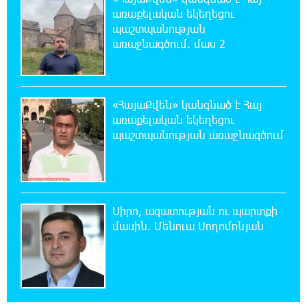
առաքելական եկեղեցու
20:39:24 7-08-2026
պաշտպանության
ԼՀԿ-ն պահանջում է դադարեցնել Գարեգին
առաջնագծում. մաս 2
Բ-ի և եպիսկոպոսների դեմ քրեական
հետապնդումը
20:30:30 7-08-2026
«ՀայաՔվեն» կանգնած է Հայ
Սարյան փողոցի բնակարաններից մեկում
առաքելական եկեղեցու
պայթյունի հետևանքով 55-ամյա
պաշտպանության առաջնագծում
տղամարդը այրվածքներով տեղափոխվել է
«Այրվածքաբանության ազգային կենտրոն»
20:11:48 7-08-2026
Սլովակիայի արևելքում արտակարգ
Սիրո, ազատության ու պարտքի
դրություն է հայտարարվել շոգի ալիքների
մասին. Մենուա Սողոմոնյան
պատճառով
19:53:41 7-08-2026
Երթևեկության կազմակերպման
փոփոխություն տեղի կունենա