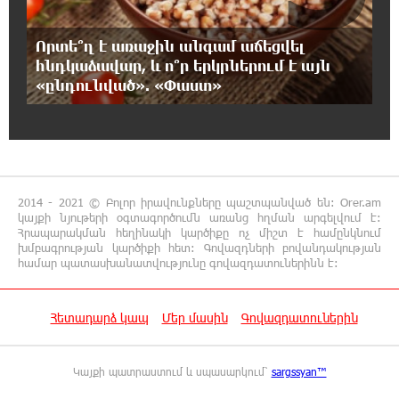
«ՀայաՔվեն» կանգնած է Հայ առաքելական
եկեղեցու պաշտպանության առաջնագծում.
Որտե՞ղ է առաջին անգամ աճեցվել
մաս 3
հնդկաձավար, և ո՞ր երկրներում է այն
«ընդունված». «Փաստ»
16:50:26 7-08-2026
Վարչապետ լինել, չի նշանակում ինչ ուզել
անել
16:42:49 7-08-2026
2014 - 2021 © Բոլոր իրավունքները պաշտպանված են: Orer.am
«ՀայաՔվեն» կանգնած է Հայ առաքելական
կայքի նյութերի օգտագործումն առանց հղման արգելվում է:
եկեղեցու պաշտպանության առաջնագծում.
Հրապարակման հեղինակի կարծիքը ոչ միշտ է համընկնում
մաս 2
խմբագրության կարծիքի հետ: Գովազդների բովանդակության
համար պատասխանատվությունը գովազդատուներինն է:
16:26:52 7-08-2026
«ՀայաՔվեն» կանգնած է Հայ առաքելական
Հետադարձ կապ
Մեր մասին
Գովազդատուներին
եկեղեցու պաշտպանության առաջնագծում
Կայքի պատրաստում և սպասարկում՝
sargssyan™
16:17:55 7-08-2026