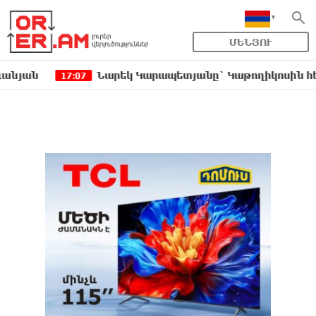
ՄԵՆՅՈՒ
Նարեկ Կարապետյանը` Կաթողիկոսին հեռացնել 
17:07