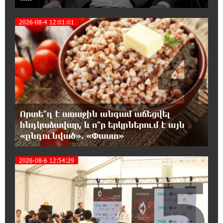
Վանաձորում բшխվել են «Jeep Cherokee»-ն և
«Toyota Camry»-ն
2026-08-4 12:01:01
4
22:03:58 7-08-2026
Մասկը մերժել է Կիևի խնդրանքը՝
օգտագործել Starlink-ը Ռուսաստանի դեմ
հարվшծները կառավարելու համար
21:45:44 7-08-2026
Երևանում և մարզերում էլեկտրաէներգիայի
Որտե՞ղ է առաջին անգամ աճեցվել
ընդհատումներ կլինեն
հնդկաձավար, և ո՞ր երկրներում է այն
«ընդունված». «Փաստ»
21:26:16 7-08-2026
Ստեփանավանում ռուս կին է փորձել
2026-08-6 12:54:29
5
ինքնասպան լինել
21:08:37 7-08-2026
ԵԱՏՄ֊ն չի ուզում, որ իր միջոցներով
զարգանա Հայաստանի տնտեսությունը ու