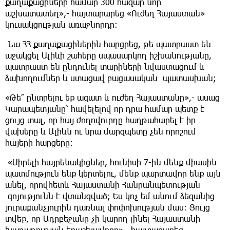
քաղաքացիների համար 300 հազար նոր
աշխատատեղ»,- հայտարարեց «Ուժեղ Հայաստան»
կուսակցության առաջնորդը։
Նա ՀՀ քաղաքացիներին հարցրեց, թե պատրաստ են
աջակցել Ալիևի շահերը սպասարկող իշխանությանը,
պատրաստ են ընդունել տարիների նվաստացում և
ձախողումներ և ստացավ բացասական պատասխան;
«Թե՞ ընտրելու եք ազատ և ուժեղ Հայաստանը»,- ասաց
Կարապետյանը՝ հավելելով որ դրա համար պետք է
ցույց տալ, որ հայ ժողովուրդը հաղթահարել է իր
վախերը և Ալիևն ու նրա մարզպետը չեն որոշում
հայերի հարցերը։
«Սիրելի հայրենակիցներ, հունիսի 7-ին մենք միասին
պատմություն ենք կերտելու, մենք պարտավոր ենք այն
անել, որովհետև Հայաստանի Հանրանպետության
գոյությունն է վտանգված; Ես կոչ եմ անում ձեզանից
յուրաքանչյուրին դառնալ փոփոխության մաս։ Ցույց
տվեք, որ Ադրբեջանը չի կարող լինել Հայաստանի
խաղաղության երաշխավորը».- հայտարարեց