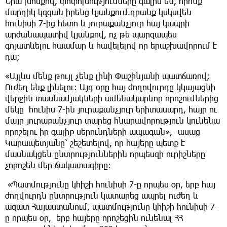
Նրա խոսքով, փոփոխությունները գալիս են, որոնք
մարդիկ կզգան իրենց կյանքում.դրանք կսկսվեն
հունիսի 7-ից հետո և յուրաքանչյուր հայ կապրի
արժանապատիվ կյանքով, ոչ թե պարզապես
գոյատևելու հաամար և հավելելով որ երաշխավորում է
դա;
«Այլևս մենք թույլ չենք լինի Փաշինյանի պատճառով;
Ուժեղ ենք լինելու։ Այդ օրը հայ ժողովուրդը կկայացնի
վերջին տասնամյակների ամենակարևոր որոշումներից
մեկը հունիս 7-ին յուրաքանչյուր երիտասարդ, հայր ու
մայր յուրաքանչյուր տարեց հնարավորություն կունենա
որոշելու իր գալիք սերունդների ապագան»,- ասաց
Կարապետյանը՝ շեշետելով, որ հայերը պետք է
մասնակցեն ընտրություններին որպեսզի ուրիշները
չորոշեն մեր ճակատագիրը։
«Պատմությունը կհիշի հունիսի 7-ը որպես օր, երբ հայ
ժողվուրդն ընտրություն կատարեց ապրել ուժեղ և
ազատ Հայաստանում, պատմությունը կհիշի հունիսի 7-
ը որպես օր, երբ հայերը որոշեցին ունենալ ՀՀ