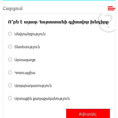
քաղաքական հետապնդումները և ճնշումները
Հարցում
11:47:14 8-08-2026
Ո՞րն է այսօր Հայաստանի գլխավոր խնդիրը
Բանկային գաղտնիքի ապօրինի արտահոսք,
մերժված վարույթներ և լռող բանկեր.
Անվտանգություն
ահազանգում է գործարարը
Տնտեսություն
11:26:57 8-08-2026
Ավետիք Չալաբյանն օրինակելի հայ է և չի
Արտագաղթ
վախենում իշխանությունների
ապօրինություններից. Լարիսա Ալավերդյան
Կոռուպցիա
10:11:47 8-08-2026
Արդարադատություն
Մեր ուժը մեր աշխատակիցներն են. ԶՊՄԿ
Արտաքին քաղաքականություն
10:02:07 8-08-2026
«Պատմական հիշողությունը չի կարելի
քաղաքականություն դարձնել». Կարպիս