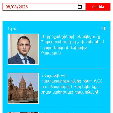
15:33:02 8-08-2026
Ինչպես է ՔՊ-ն «հարգում» ժողովրդի քվեն.
Մարիաննա Ղահրամանյան
Բլոգ
15:21:17 8-08-2026
Ադրբեջանցիների բնակեցումը
Ընդդիմությունը պետք է օր առաջ
Հայաստանում լուրջ վտանգներ է
համախմբվի այս ծանր իրավիճակից դուրս
պարունակում. Ավետիք
գալու համար. Արմեն Մանվելյան
Չալաբյան
15:07:43 8-08-2026
Դուք ու ձեր անտաղանդ շոուները ոչ ավելին
են, քան անհաջող ու չստացված դերասանի
«Հայաքվե»-ի
թատրոն. Աննա Կոստանյան
հայտարարությունից հետո WCC-
ն արձագանքել է Հայ Եկեղեցու
շուրջ ստեղծված իրավիճակին
14:58:53 8-08-2026
Միայն հանրային մեծ աջակցության
պարագայում ընդդիմությունը կկարողանա
օրակարգ թելադրել. Արեգ Սավգուլյան