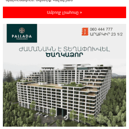
Ամբողջ լրահոսը »
17:28:45 8-08-2026
«Հայաքվե»-ի հայտարարությունից հետո
WCC-ն արձագանքել է Հայ Եկեղեցու շուրջ
ստեղծված իրավիճակին
16:58:38 8-08-2026
«Շտապ հաստատեք քարտի տվյալները»․
IDBank-ը զգուշացնում է հյուրանոցների
ամրագրման հետ կապված զեղծարարությունների մասին
16:29:54 8-08-2026
Մհեր Անանյանն ընդգրկվել է Յունիբանկի
Վարչության կազմում
16:05:54 8-08-2026
«Սմայլ Սվիթ»-ի զարգացման ճանապարհը
Կոնվերս Բանկի գործընկերությամբ