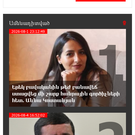
Փաշոյան
0:55:39 8-08-2026
Ամենադիտված
Երևանի և մարզերի տասնյակ հասցեներում
2026-08-1 23:12:49
օգոստոսի 10-ին, 11-ին, 12-ին և 13-ին գազ
1
չի լինելու
0:35:27 8-08-2026
Հայ ուշուիստները 37 մեդալ են նվաճել
միջազգային մրցաշարում
0:17:18 8-08-2026
Երեկ բավականին թեժ բանավեճ
ԱՄՆ Սենատը մեծամասնությամբ ընդունել է
ստացվեց մի շարք հանրային գործիչների
Ռուսաստանի և Իրանի դեմ
հետ. Աննա Կոստանյան
պատժամիջոցների ընդլայնման օրինագիծը
2026-08-4 16:52:02
0:00:14 8-08-2026
Երգչուհի Բեյոնսեն ​​4 դատական հայց է
ներկայացրել Թուրքիայում