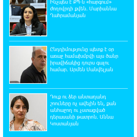
Ինչպես է ՔՊ-ն «հարգում»
ժողովրդի քվեն. Մարիաննա
14:44:51 8-08-2026
Ղահրամանյան
«ՀայաՔվեի» տարածքային գրասենյակները
շարունակում են կահավորվել Ավետիք
Չալաբյանի ազատ արձակումը պահանջող պաստառներով
13:16:00 8-08-2026
Ընդդիմությունը պետք է օր
Երկուսը մեկում. Բրիտանացի ֆերմերները
առաջ համախմբվի այս ծանր
համատեղում են արևային վահանակները
իրավիճակից դուրս գալու
ոչխարների հետ մեկ դաշտում, և դա աշխատում է
համար. Արմեն Մանվելյան
12:27:29 8-08-2026
Սաուդյան Արաբիան, Թուրքիան և
Պակիստանը համատեղ պաշտպանության
Դուք ու ձեր անտաղանդ
մասին համաձայնագիր են կնքել. Արտակ Զաքարյան
շոուները ոչ ավելին են, քան
անհաջող ու չստացված
դերասանի թատրոն. Աննա
12:05:38 8-08-2026
Կոստանյան
Սլովակիայի նախկին ղեկավարները
պահանջում են, որ Նիկոլ Փաշինյանը
դադարեցնի Հայ Առաքելական Եկեղեցու նկատմամբ