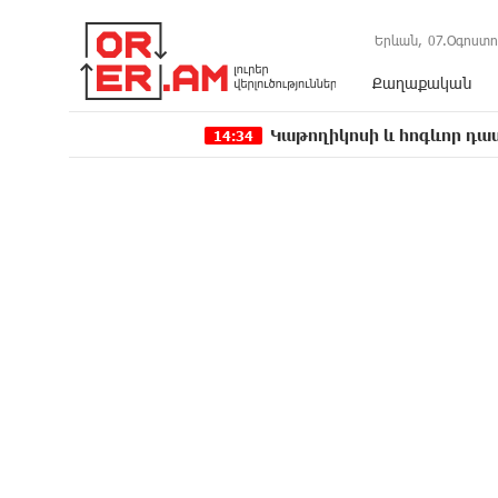
Երևան,
07.Օգոստո
Քաղաքական
Կաթողիկոսի և հոգևոր դասի ներկայ
14:34