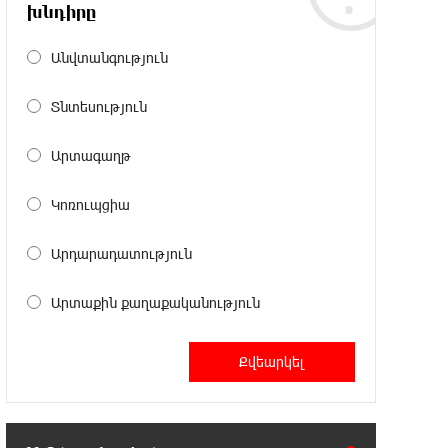
Լայպցիգը» համաձայնության են
խնդիրը
եկել Յան Դիոմանդեի տրանսֆերի վերաբերյալ
Անվտանգություն
18:19:28 6-08-2026
Տնտեսություն
Այսօրվա կառավարությունը
ուսանողներին առաջարկում է
պահանջարկ չունեցող մասնագիտություններ.
Արտագաղթ
Ատոմ Մխիթարյան
Կոռուպցիա
18:03:08 6-08-2026
Հայրենիքը փոքրանում է մեր
Արդարադատություն
աչքերի առաջ․ ազգային
ողբերգություն է․ Ավետիք Չալաբյան
Արտաքին քաղաքականություն
17:35:34 6-08-2026
Չպետք է լռել, պետք է խոսել
Բաքվի ռեժիմի ապօրինի
«դատավճիռներից». Էդուարդ Շարմազանով