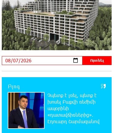
Սյունե Քոսակյանը հաղթահարել
են Արարատի գագաթը
21:41:25 6-08-2026
Վթար Լոռու մարզում․
փրկարարները վարորդին դուրս են
բերել արգելափակումից
21:23:57 6-08-2026
Երևանում երթուղիների
փոփոխություն կլինի
Բլոգ
21:10:46 6-08-2026
Չպետք է լռել, պետք է
Օգոստոսի 7-ին՝ Գարեգին Բ
Ամենայն Հայոց Կաթողիկոսի
խոսել Բաքվի ռեժիմի
դատական նիստը
ապօրինի
«դատավճիռներից».
Էդուարդ Շարմազանով
20:44:49 6-08-2026
ՆԳՆ-ն՝ աղբակույտի տակ մնացած