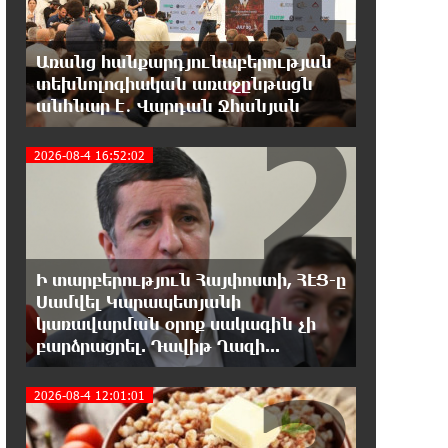
Երևանի Կենտրոնում փոշու
պարունակությունը գրեթե ամբողջ
շաբաթ գերազանցել է թույլատրելի սահմանը
Առանց հանքարդյունաբերության
տեխնոլոգիական առաջընթացն
18:40:08 8-08-2026
2
անհնար է․ Վարդան Ջհանյան
Իրանը պատրաստ է բացել
Հորմուզի նեղուցը, եթե ԱՄՆ-ն
2026-08-4 16:52:02
ընդունի հանրապետության պայմանները
18:21:30 8-08-2026
Երևանում անցկացվել է
հաշմանդամություն ունեցող
անձանց միջազգային մարզական փառատոն
Ի տարբերություն Հայփոստի, ՀԷՑ-ը
Սամվել Կարապետյանի
կառավարման օրոք սակագին չի
18:02:58 8-08-2026
բարձրացրել. Դավիթ Ղազի...
Դմիտրի Մեդվեդև. Արևմուտքի
քաղաքականությունը Հայաստանի
նկատմամբ կրկնում է վրացական սցենարը
2026-08-4 12:01:01
17:36:59 8-08-2026