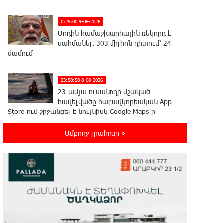
0:25:00 9-08-2026
Մոդին համաշխարհային ռեկորդ է
սահմանել. 303 միլիոն դիտում՝ 24
ժամում
23:58:58 8-08-2026
23-ամյա ուսանողի մշակած
հավելվածը հարավկորեական App
Store-ում շրջանցել է նույնիսկ Google Maps-ը
Ամբողջ լրահոսը »
23:39:22 8-08-2026
Ռուսաստանի տարածքում
ոչնչացվել է ուկրաինական 360
անօդաչու թռչող սարք
23:20:45 8-08-2026
Օգոստոսի 10-ին, 11-ին, 12-ին, 13-
ին, 14-ին, 17-ին, 18-ին և 20-ին