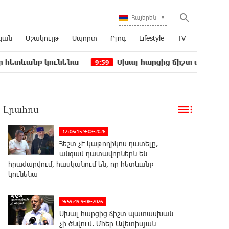
Հայերեն
կան
Մշակույթ
Սպորտ
Բլոգ
Lifestyle
TV
ք կունենա
Սխալ հարցից ճիշտ պատասխան չի ծնվ
9:59
Լրահոս
12:06:15 9-08-2026
Հեշտ չէ կաթողիկոս դատելը,
անգամ դատավորներն են
հրաժարվում, հասկանում են, որ հետևանք
կունենա
9:59:49 9-08-2026
Սխալ հարցից ճիշտ պատասխան
չի ծնվում. Մհեր Ավետիսյան