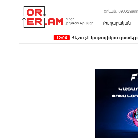
Երևան,
09.Օգոստո
Քաղաքական
Հեշտ չէ կաթողիկոս դատելը, անգամ դ
12:06