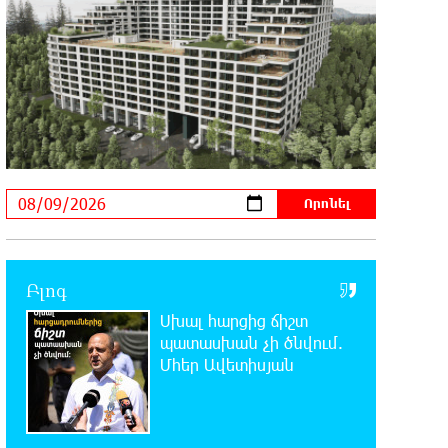
հարյուրավոր հասցեներում լույս չի լինելու
23:01:57 8-08-2026
Ողբերգական դեպք՝ Երևանում․
Կիևյան կամրջի տակ
հայտնաբերվել է տղամարդու մարմին
22:43:21 8-08-2026
Ադրբեջանի Սարով գյուղում տանը
18-ամյա աղջկա դի է
հայտնաբերվել
Բլոգ
22:25:11 8-08-2026
Սխալ հարցից ճիշտ
Հայհիդրոմետի տնօրենը գրել է
պատասխան չի ծնվում.
Մհեր Ավետիսյան
22:07:09 8-08-2026
Արտակարգ դեպք՝ Երևանում․
կոտրել են «Հույս բոլոր մարդկանց»