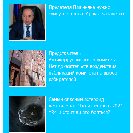
10% годовых и оформление в мобильном
Предателя Пашиняна нужно
приложении
скинуть с трона. Аршак Карапетян
17:03:49 30-07-2026
Платформа Rate.Trading на Seaside Startup
Summit: IDBank представил инновационное
решение
Представитель
Антикоррупционного комитета:
14:44:13 29-07-2026
Нет доказательств воздействия
Состоялось открытие Khachaturian Rooftop
публикаций комитета на выбор
при поддержке IDBank
избирателей
18:38:18 28-07-2026
Пашинян ты упустил свой шанс уйти
Самый опасный астероид
спокойно. Аршак Карапетян
десятилетия: Что известно о 2024
YR4 и стоит ли его бояться?
12:04:53 28-07-2026
Обновленный Центр продаж и обслуживания
Ucom открылся по адресу ул. Шаумяна, 24/2