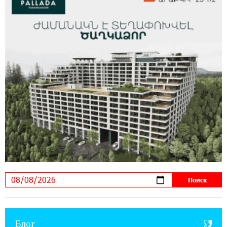
можно зарегистрироваться также с помощью
imID
21:09:13 31-07-2026
«Бесплатные бонусы в играх»: IDBank
предупреждает о кибератаках на школьников
11:21:15 31-07-2026
ЕАЭС со временем будет расширяться. Когда-
нибудь это поймёт и рядовой армянин, но
будет уже поздно
11:03:52 31-07-2026
Если Израиль использует тему Геноцида
армян против Эрдогана, то что для него
значит сам Геноцид?
17:16:14 30-07-2026
Блог
ВТБ (Армения): вклад «Стабильный» — до