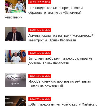
11:25:10 7-08-2026
При поддержке Ucom представлена
образовательная игра «Запоминай
животных»
19:58:45 6-08-2026
Армения оказалась на грани исторической
катастрофы․ Аршак Карапетян
17:28:15 6-08-2026
Выполняя требования агрессора, мира не
достичь. Аршак Карапетян
16:36:59 6-08-2026
Moody’s изменило прогноз по рейтингам
IDBank на позитивный
17:22:07 5-08-2026
IDBank представляет новую карту Mastercard