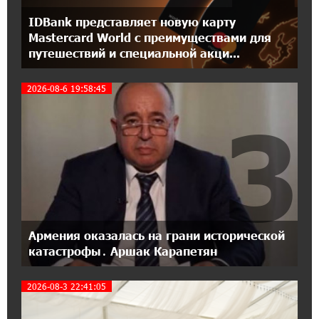
IDBank представляет новую карту
18:04:39 13-07-2026
Mastercard World с преимуществами для
День благодарности клиентам в Ванадзоре:
путешествий и специальной акци...
IDBank
2026-08-6 19:58:45
17:07:36 11-07-2026
3
Пашинян замотивирован уничтожить
Армению․ Аршак Карапетян
14:27:40 11-07-2026
«Мой лес Армения» — бенефициар
инициативы «Сила одного драма» в июле
Армения оказалась на грани исторической
12:56:04 11-07-2026
катастрофы․ Аршак Карапетян
Станьте акционером Юнибанка и
воспользуйтесь выгодным инвестиционным
предложением
2026-08-3 22:41:05