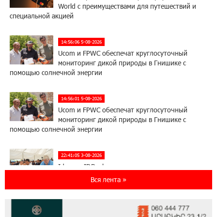
World с преимуществами для путешествий и
специальной акцией
14:56:06 5-08-2026
Ucom и FPWC обеспечат круглосуточный
мониторинг дикой природы в Гнишике с
помощью солнечной энергии
14:56:01 5-08-2026
Ucom и FPWC обеспечат круглосуточный
мониторинг дикой природы в Гнишике с
помощью солнечной энергии
22:41:05 3-08-2026
Idram и IDBank - рядом со стартапами на
Seaside Startup Summit
Вся лента »
10:12:55 3-08-2026
В мобильном приложении Юнибанка теперь