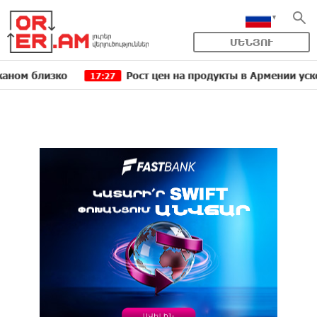
ՄԵՆՅՈՒ
зко
Рост цен на продукты в Армении ускорился д
17:27