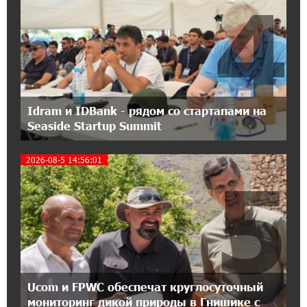
4
21:45:09 9-07-2026
IDBank предупреждает о мошеннических
звонках от имени пенсионных фондов
15:50:50 9-07-2026
Небольшой французский уголок в Раздане
при сотрудничестве с Конверс МСБ
Idram и IDBank - рядом со стартапами на
Seaside Startup Summit
15:18:39 9-07-2026
Предателя Пашиняна нужно скинуть с трона.
2026-08-5 14:56:01
5
Аршак Карапетян
18:38:14 8-07-2026
Зачем Пашинян полетел в Россию?․ Аршак
Карапетян
17:46:18 8-07-2026
Ucom и FPWC обеспечат круглосуточный
Глава МИД Иордании: Подписание мирного
соглашения между Арменией и
мониторинг дикой природы в Гнишике с