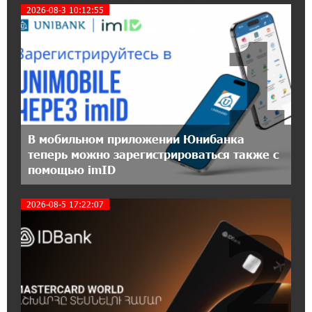
2026-08-3 10:12:55
1
11:30:15 17-07-2026
Ucom и Microsoft Innovation Center помогают
школьникам развивать навыки
кибербезопасности
12:55:34 16-07-2026
При поддержке Ucom в Шенаване
В мобильном приложении Юнибанка
установлена солнечная станция мощностью
теперь можно зарегистрироваться также с
10 кВт
помощью imID
20:31:19 14-07-2026
2026-08-5 17:22:07
2
Юнибанк разыграет поездку в Италию среди
новых держателей карт Mastercard World
«Travel»
16:43:19 14-07-2026
Москва–Баку: есть разногласия, но связи
сохраняются. А мы что делаем?