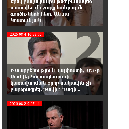
Երեկ բավականին թեժ բանավեճ
հայ է և չի վախենում
ստացվեց մի շարք հանրային
իշխանությունների ապօրինություններից.
գործիչների հետ. Աննա
Լարիսա Ալավերդյան
2
Կոստանյան
10:11:47 8-08-2026
2026-08-4 16:52:02
Մեր ուժը մեր աշխատակիցներն են.
ԶՊՄԿ
10:02:07 8-08-2026
«Պատմական հիշողությունը չի
Ի տարբերություն Հայփոստի, ՀԷՑ-ը
կարելի քաղաքականություն
Սամվել Կարապետյանի
դարձնել». Կարպիս Փաշոյան
3
կառավարման օրոք սակագին չի
բարձրացրել. Դավիթ Ղազի...
0:55:39 8-08-2026
Երևանի և մարզերի տասնյակ
2026-08-2 9:07:41
հասցեներում օգոստոսի 10-ին, 11-
ին, 12-ին և 13-ին գազ չի լինելու
0:35:27 8-08-2026