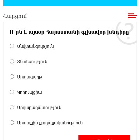
18:30:50 6-08-2026
Հարցում
«Ռեալ Մադրիդ»-ն ու «ՌԲ Լայպցիգը»
համաձայնության են եկել Յան Դիոմանդեի
տրանսֆերի վերաբերյալ
Ո՞րն է այսօր Հայաստանի գլխավոր խնդիրը
18:19:28 6-08-2026
Անվտանգություն
Այսօրվա կառավարությունը ուսանողներին
առաջարկում է պահանջարկ չունեցող
Տնտեսություն
մասնագիտություններ. Ատոմ Մխիթարյան
Արտագաղթ
18:03:08 6-08-2026
Հայրենիքը փոքրանում է մեր աչքերի առաջ․
Կոռուպցիա
ազգային ողբերգություն է․ Ավետիք
Չալաբյան
Արդարադատություն
17:35:34 6-08-2026
Արտաքին քաղաքականություն
Չպետք է լռել, պետք է խոսել Բաքվի ռեժիմի
ապօրինի «դատավճիռներից». Էդուարդ
Շարմազանով