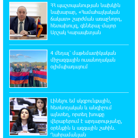
ՀՀ պաշտպանության նախկին
19:42:39 6-08-2026
նախարար, «Համահայկական
Վրաստանում պետական ​​պաշտոնյային
ճակատ» շարժման առաջնորդ,
կաշառելու փորձի համար քաղաքացի է
հետախույզ, գեներալ-մայոր
ձերբակալվել
Արշակ Կարապետյան
19:25:15 6-08-2026
ՌԴ-ն պատրաստ է շարունակել Հայաստանի
4 մեդալ՝ մաթեմատիկական
երկաթուղիների կոնցեսիոն կառավարումը.
միջազգային ուսանողական
Օվերչուկ
օլիմպիադայում
19:07:40 6-08-2026
Հայաստանի բնակչության թիվը շուրջ 7
հազարով ավելացել է
Լինելու եմ սկզբունքային,
հետևողական և անզիջում
18:49:45 6-08-2026
այնտեղ, որտեղ խոսքը
Իսրայելի ՊԲ-ն հարձակվել է Լիբանանում
վերաբերում է արդարությանը,
«Հըզբոլլահ»-ի հրամանատարական կետերի
օրենքին և ազգային շահին.
և պահեստների վրա
Ղահրամանյան