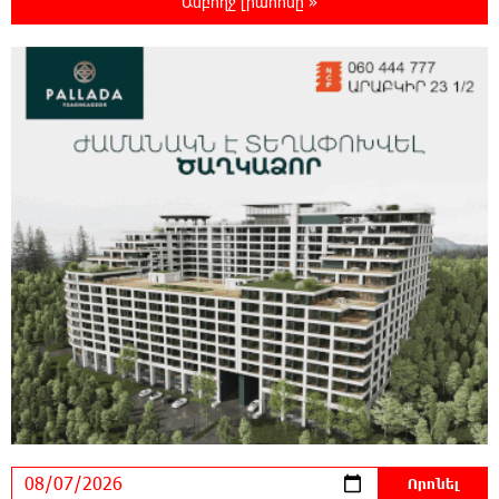
Ամբողջ լրահոսը »
Հորմուզի նեղուցի նավագնացության
կառուցվածքը
22:00:57 6-08-2026
8-ամյա Մոնթե Մուրադյանն ու Սյունե
Քոսակյանը հաղթահարել են Արարատի
գագաթը
21:41:25 6-08-2026
Վթար Լոռու մարզում․ փրկարարները
վարորդին դուրս են բերել արգելափակումից
21:23:57 6-08-2026
Երևանում երթուղիների փոփոխություն
կլինի
21:10:46 6-08-2026
Օգոստոսի 7-ին՝ Գարեգին Բ Ամենայն Հայոց
Կաթողիկոսի դատական նիստը