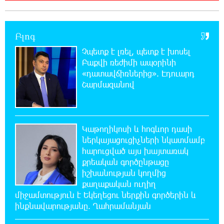
20:44:49 6-08-2026
Բլոգ
ՆԳՆ-ն՝ աղբակույտի տակ մնացած
քաղաքացու մահվան մասին
Չպետք է լռել, պետք է խոսել
Բաքվի ռեժիմի ապօրինի
«դատավճիռներից». Էդուարդ
20:42:28 6-08-2026
Շարմազանով
«Համահայկական ճակատ» շարժումը
զորակցություն է հայտնում Ամենայն Հայոց
Կաթողիկոսին
Կաթողիկոսի և հոգևոր դասի
20:26:38 6-08-2026
ներկայացուցիչների նկատմամբ
Ավտովթար՝ Կոտայքի մարզում. Զովունի-
հարուցված այս խայտառակ
Եղվարդ ճանապարհին բախվել են «Alfa
քրեական գործընթացը
Romeo»-ն և «Opel»-ը. կա վիրավոր
իշխանության կողմից
քաղաքական ուղիղ
20:08:02 6-08-2026
միջամտություն է Եկեղեցու ներքին գործերին և
Արժևորվում է Շիրակի երգիծական
ինքնավարությանը. Ղահրամանյան
բանահյուսությունը