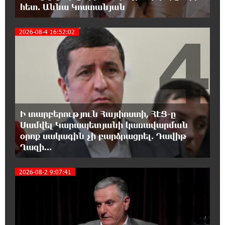
հետ. Աննա Կոստանյան
Վարդևանյանը՝ Հովհաննիսյանին
4
2026-08-4 16:52:02
15:00:46 6-08-2026
Ֆասթ Բանկը Սևան Ստարտափ Սամմիթին
ներկայացրել է իր պրոդուկտներն ու
քարտային առաջարկները
14:40:31 6-08-2026
Ընդդիմությունը պետք է իր շուրջը
Ի տարբերություն Հայփոստի, ՀԷՑ-ը
համախմբի արտախորհրդարանական բոլոր
Սամվել Կարապետյանի կառավարման
ուժերին. Արեգ Սավգուլյան
օրոք սակագին չի բարձրացրել. Դավիթ
Ղազի...
14:34:52 6-08-2026
Կաթողիկոսի և հոգևոր դասի
5
2026-08-2 9:07:41
ներկայացուցիչների նկատմամբ
հարուցված այս խայտառակ քրեական գործընթացը
իշխանության կողմից քաղաքական ուղիղ միջամտություն
է Եկեղեցու ներքին գործերին և ինքնավարությանը.
Ղահրամանյան