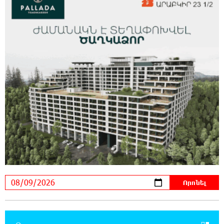
շենքի պատուհաններն ու դռները
21:48:41 8-08-2026
Ալիևն ու Թրամփը հեռախոսազրույց են
ունեցել
21:29:45 8-08-2026
«Ինտեր»-ը հաղթեց «Յուվենտուս»-ին
21:10:46 8-08-2026
Քրեական վարույթի շրջանակում անձի
անձնական և ընտանեկան կյանքին առնչվող
տվյալների անհարկի հրապարակումն անթույլատրելի է.
ՄԻՊ
20:51:38 8-08-2026
Զելենսկին ու Վուչիչը քննարկել են
համագործակցությունն ընդլայնելու