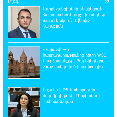
Բլոգ
հնարավորությունները
Ադրբեջանցիների բնակեցումը
Հայաստանում լուրջ վտանգներ է
20:33:21 8-08-2026
պարունակում. Ավետիք
Հրդեհի ահազանգ Սայաթ-Նովա
Չալաբյան
պողոտայում. շենքից տարհանվել է 5
բնակիչ
20:14:36 8-08-2026
«Հայաքվե»-ի
Ճապոնական Յակիշիմե կերամիկայի
հայտարարությունից հետո WCC-
ցուցահանդեսը երկարաձգվել է մինչև
ն արձագանքել է Հայ Եկեղեցու
օգոստոսի 30-ը
շուրջ ստեղծված իրավիճակին
19:55:28 8-08-2026
Որոնվում է նախաձեռնված քրեական
վարույթի շրջանակներում
Ինչպես է ՔՊ-ն «հարգում»
ժողովրդի քվեն. Մարիաննա
Ղահրամանյան
19:37:10 8-08-2026
Փաշինյանն ու Թրամփը հեռախոսազրույց
են ունեցել