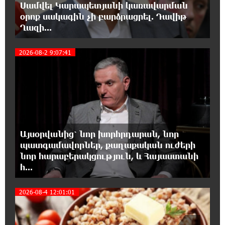
Սամվել Կարապետյանի կառավարման
օրոք սակագին չի բարձրացրել. Դավիթ
15:33:02 8-08-2026
Ղազի...
Ինչպես է ՔՊ-ն «հարգում» ժողովրդի քվեն.
Մարիաննա Ղահրամանյան
3
2026-08-2 9:07:41
15:21:17 8-08-2026
Ընդդիմությունը պետք է օր առաջ
համախմբվի այս ծանր իրավիճակից դուրս
գալու համար. Արմեն Մանվելյան
15:07:43 8-08-2026
Այսօրվանից՝ նոր խորհրդարան, նոր
Դուք ու ձեր անտաղանդ շոուները ոչ ավելին
պատգամավորներ, քաղաքական ուժերի
են, քան անհաջող ու չստացված դերասանի
նոր հարաբերակցություն, և Հայաստանի
թատրոն. Աննա Կոստանյան
հ...
14:58:53 8-08-2026
2026-08-4 12:01:01
Միայն հանրային մեծ աջակցության
պարագայում ընդդիմությունը կկարողանա
օրակարգ թելադրել. Արեգ Սավգուլյան