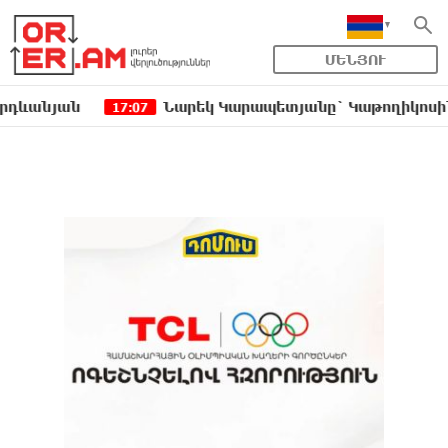
ՄԵՆՅՈՒ
ան
Նարեկ Կարապետյանը` Կաթողիկոսին հեռացնե
17:07