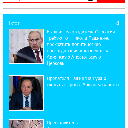
можно зарегистрироваться также с помощью
imID
Блог
21:09:13 31-07-2026
«Бесплатные бонусы в играх»: IDBank
Бывшие руководители Словакии
предупреждает о кибератаках на школьников
требуют от Никола Пашиняна
прекратить политические
11:21:15 31-07-2026
преследования и давление на
ЕАЭС со временем будет расширяться. Когда-
Армянскую Апостольскую
нибудь это поймёт и рядовой армянин, но
Церковь
будет уже поздно
Предателя Пашиняна нужно
11:03:52 31-07-2026
скинуть с трона. Аршак Карапетян
Если Израиль использует тему Геноцида
армян против Эрдогана, то что для него
значит сам Геноцид?
17:16:14 30-07-2026
Представитель
ВТБ (Армения): вклад «Стабильный» — до