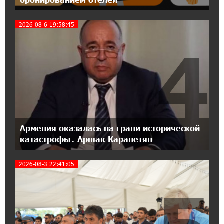
18:04:39 13-07-2026
2026-08-6 19:58:45
День благодарности клиентам в Ванадзоре:
IDBank
4
17:07:36 11-07-2026
Пашинян замотивирован уничтожить
Армению․ Аршак Карапетян
14:27:40 11-07-2026
«Мой лес Армения» — бенефициар
Армения оказалась на грани исторической
инициативы «Сила одного драма» в июле
катастрофы․ Аршак Карапетян
2026-08-3 22:41:05
12:56:04 11-07-2026
Станьте акционером Юнибанка и
воспользуйтесь выгодным инвестиционным
предложением
21:45:09 9-07-2026