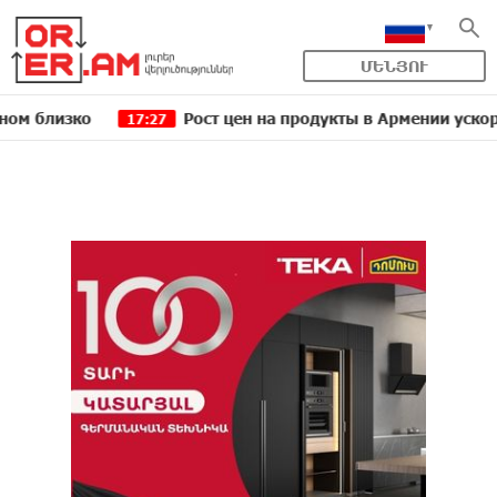
ՄԵՆՅՈՒ
зко
Рост цен на продукты в Армении ускорился д
17:27