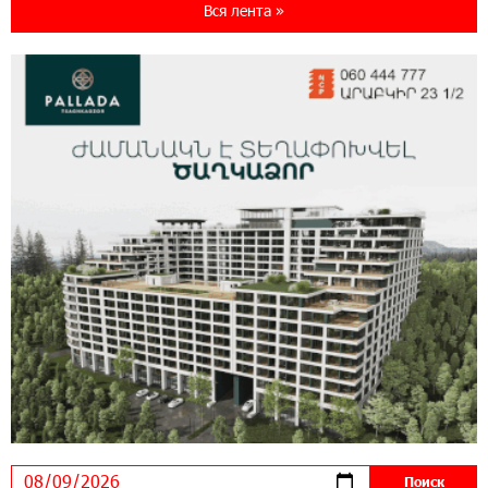
World с преимуществами для путешествий и
Вся лента »
специальной акцией
14:56:06 5-08-2026
Ucom и FPWC обеспечат круглосуточный
мониторинг дикой природы в Гнишике с
помощью солнечной энергии
14:56:01 5-08-2026
Ucom и FPWC обеспечат круглосуточный
мониторинг дикой природы в Гнишике с
помощью солнечной энергии
22:41:05 3-08-2026
Idram и IDBank - рядом со стартапами на
Seaside Startup Summit
10:12:55 3-08-2026
В мобильном приложении Юнибанка теперь