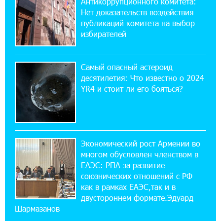
Антикоррупционного комитета:
10% годовых и оформление в мобильном
приложении
Нет доказательств воздействия
публикаций комитета на выбор
избирателей
17:03:49 30-07-2026
Платформа Rate.Trading на Seaside Startup
Summit: IDBank представил инновационное
Самый опасный астероид
решение
десятилетия: Что известно о 2024
YR4 и стоит ли его бояться?
14:44:13 29-07-2026
Состоялось открытие Khachaturian Rooftop
при поддержке IDBank
Экономический рост Армении во
18:38:18 28-07-2026
многом обусловлен членством в
Пашинян ты упустил свой шанс уйти
спокойно. Аршак Карапетян
ЕАЭС: РПА за развитие
союзнических отношений с РФ
как в рамках ЕАЭС,так и в
12:04:53 28-07-2026
двустороннем формате.Эдуард
Обновленный Центр продаж и обслуживания
Шармазанов
Ucom открылся по адресу ул. Шаумяна, 24/2