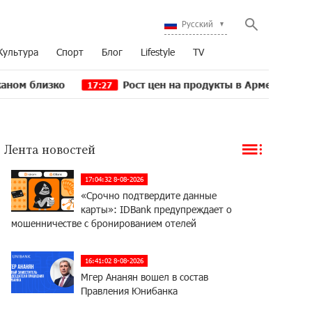
Русский
Культура
Спорт
Блог
Lifestyle
TV
ко
Рост цен на продукты в Армении ускорился до
17:27
Лента новостей
17:04:32 8-08-2026
«Срочно подтвердите данные
карты»: IDBank предупреждает о
мошенничестве с бронированием отелей
16:41:02 8-08-2026
Мгер Ананян вошел в состав
Правления Юнибанка