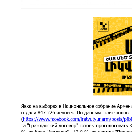
Явка на выборах в Национальное собрание Армени
отдали 847 226 человек. По данным экзит-полов
(
https://www.facebook.com/lratvutyunarm/posts
за "Гражданский договор" готовы проголосовать 
%, за блок "Армения" - 13,8 %, за партию "Процв