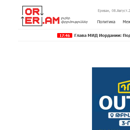
Ереван,
08.Август.
Политика
Меж
Глава МИД Иордании: Подписание м
17:46