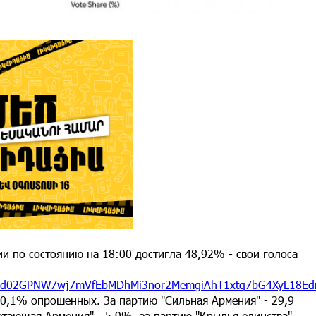
и по состоянию на 18:00 достигла 48,92% - свои голоса
/pfbid02GPNW7wj7mVfEbMDhMi3nor2MemgiAhT1xtq7bG4XyL18E
30,1% опрошенных. За партию "Сильная Армения" - 29,9
етающая Армения" - 5,9%, за партию "Крылья единства" -