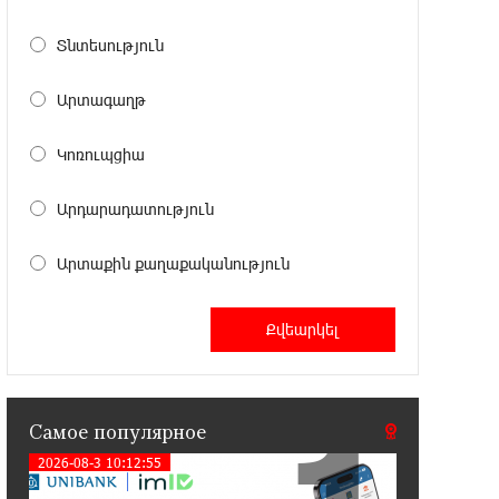
Аршак Карапетян
Տնտեսություն
17:52:29 25-07-2026
Бывший премьер-министр Словакии
Արտագաղթ
обратился к президенту страны с
просьбой содействовать освобождению армянских
Կոռուպցիա
заключенных, осужденных в Азербайджане
Արդարադատություն
12:17:04 23-07-2026
Против кого вооружается
Արտաքին քաղաքականություն
Азербайджан? Аршак Карапетян
12:04:45 23-07-2026
При поддержке Ucom в спортивной
школе Вайка установлена солнечная
электростанция мощностью 15 кВт
Самое популярное
2026-08-3 10:12:55
20:50:22 22-07-2026
Новые финансовые навыки на