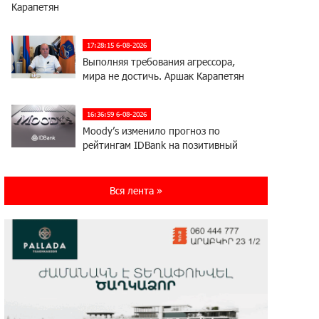
Карапетян
17:28:15 6-08-2026
Выполняя требования агрессора,
мира не достичь. Аршак Карапетян
16:36:59 6-08-2026
Moody’s изменило прогноз по
рейтингам IDBank на позитивный
17:22:07 5-08-2026
Вся лента »
IDBank представляет новую карту
Mastercard World с преимуществами
для путешествий и специальной акцией
14:56:06 5-08-2026
Ucom и FPWC обеспечат
круглосуточный мониторинг дикой
природы в Гнишике с помощью солнечной энергии