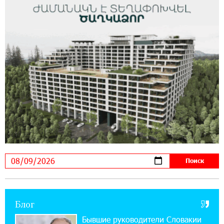
помощью солнечной энергии
14:56:01 5-08-2026
Ucom и FPWC обеспечат круглосуточный
мониторинг дикой природы в Гнишике с
помощью солнечной энергии
22:41:05 3-08-2026
Idram и IDBank - рядом со стартапами на
Seaside Startup Summit
10:12:55 3-08-2026
В мобильном приложении Юнибанка теперь
можно зарегистрироваться также с помощью
imID
Блог
21:09:13 31-07-2026
«Бесплатные бонусы в играх»: IDBank
Бывшие руководители Словакии
предупреждает о кибератаках на школьников