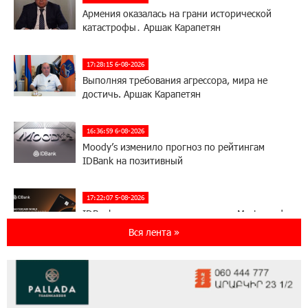
Армения оказалась на грани исторической
катастрофы․ Аршак Карапетян
17:28:15 6-08-2026
Выполняя требования агрессора, мира не
достичь. Аршак Карапетян
16:36:59 6-08-2026
Moody’s изменило прогноз по рейтингам
IDBank на позитивный
17:22:07 5-08-2026
IDBank представляет новую карту Mastercard
World с преимуществами для путешествий и
Вся лента »
специальной акцией
14:56:06 5-08-2026
Ucom и FPWC обеспечат круглосуточный
мониторинг дикой природы в Гнишике с