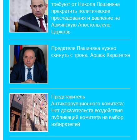
требуют от Никола Пашиняна
прекратить политические
11:21:15 31-07-2026
преследования и давление на
ЕАЭС со временем будет расширяться. Когда-
Армянскую Апостольскую
нибудь это поймёт и рядовой армянин, но
Церковь
будет уже поздно
Предателя Пашиняна нужно
11:03:52 31-07-2026
скинуть с трона. Аршак Карапетян
Если Израиль использует тему Геноцида
армян против Эрдогана, то что для него
значит сам Геноцид?
17:16:14 30-07-2026
Представитель
ВТБ (Армения): вклад «Стабильный» — до
Антикоррупционного комитета:
10% годовых и оформление в мобильном
приложении
Нет доказательств воздействия
публикаций комитета на выбор
избирателей
17:03:49 30-07-2026
Платформа Rate.Trading на Seaside Startup
Summit: IDBank представил инновационное