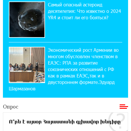
Самый опасный астероид
решение
десятилетия: Что известно о 2024
YR4 и стоит ли его бояться?
14:44:13 29-07-2026
Состоялось открытие Khachaturian Rooftop
при поддержке IDBank
Экономический рост Армении во
18:38:18 28-07-2026
многом обусловлен членством в
Пашинян ты упустил свой шанс уйти
спокойно. Аршак Карапетян
ЕАЭС: РПА за развитие
союзнических отношений с РФ
как в рамках ЕАЭС,так и в
12:04:53 28-07-2026
двустороннем формате.Эдуард
Обновленный Центр продаж и обслуживания
Шармазанов
Ucom открылся по адресу ул. Шаумяна, 24/2
в Арарате
Опрос
22:28:49 27-07-2026
Никогда Нагорный Карабах не был в составе
Ո՞րն է այսօր Հայաստանի գլխավոր խնդիրը
независимого Азербайджана. Аршак
Карапетян