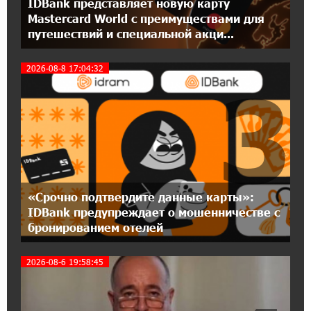
IDBank представляет новую карту
Mastercard World с преимуществами для
12:55:34 16-07-2026
путешествий и специальной акци...
При поддержке Ucom в Шенаване
установлена солнечная станция мощностью
10 кВт
2026-08-8 17:04:32
3
20:31:19 14-07-2026
Юнибанк разыграет поездку в Италию среди
новых держателей карт Mastercard World
«Travel»
16:43:19 14-07-2026
«Срочно подтвердите данные карты»:
Москва–Баку: есть разногласия, но связи
IDBank предупреждает о мошенничестве с
сохраняются. А мы что делаем?
бронированием отелей
18:04:39 13-07-2026
2026-08-6 19:58:45
День благодарности клиентам в Ванадзоре:
IDBank