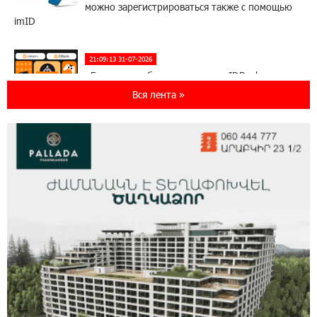
можно зарегистрироваться также с помощью
imID
21:09:13 31-07-2026
«Бесплатные бонусы в играх»: IDBank
предупреждает о кибератаках на школьников
Вся лента »
11:21:15 31-07-2026
ЕАЭС со временем будет расширяться. Когда-
нибудь это поймёт и рядовой армянин, но
будет уже поздно
11:03:52 31-07-2026
Если Израиль использует тему Геноцида
армян против Эрдогана, то что для него
значит сам Геноцид?
17:16:14 30-07-2026
ВТБ (Армения): вклад «Стабильный» — до