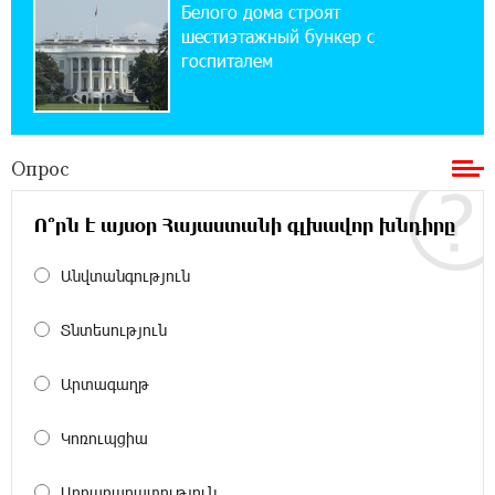
Вайка установлена солнечная
Белого дома строят
электростанция мощностью 15 кВт
шестиэтажный бункер с
госпиталем
20:50:22 22-07-2026
Новые финансовые навыки на «Давидбекских
играх»: Idram&IDBank
Опрос
11:25:48 21-07-2026
Ո՞րն է այսօր Հայաստանի գլխավոր խնդիրը
Кругом война. А вас вводят в заблуждение.
Аршак Карапетян
Անվտանգություն
16:32:52 20-07-2026
Տնտեսություն
Центр продаж и обслуживания Ucom в
Егварде возобновил работу по новому адресу
— ул. Ереванян, 3/47
Արտագաղթ
15:44:07 17-07-2026
Կոռուպցիա
До 25% idcoin-ов при покупке авиабилетов
Flyone: Idram&IDBank
Արդարադատություն