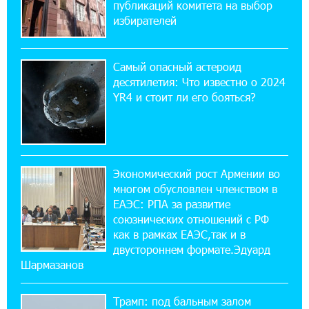
публикаций комитета на выбор
в Арарате
избирателей
22:28:49 27-07-2026
Никогда Нагорный Карабах не был в составе
Самый опасный астероид
независимого Азербайджана. Аршак
десятилетия: Что известно о 2024
Карапетян
YR4 и стоит ли его бояться?
17:52:29 25-07-2026
Бывший премьер-министр Словакии
обратился к президенту страны с просьбой
содействовать освобождению армянских заключенных,
Экономический рост Армении во
осужденных в Азербайджане
многом обусловлен членством в
ЕАЭС: РПА за развитие
союзнических отношений с РФ
12:17:04 23-07-2026
как в рамках ЕАЭС,так и в
Против кого вооружается Азербайджан?
Аршак Карапетян
двустороннем формате.Эдуард
Шармазанов
12:04:45 23-07-2026
Трамп: под бальным залом
При поддержке Ucom в спортивной школе