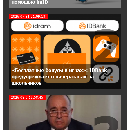
помощью imID
18:04:39 13-07-2026
2026-07-31 21:09:13
2
День благодарности клиентам в Ванадзоре:
IDBank
17:07:36 11-07-2026
Пашинян замотивирован уничтожить
Армению․ Аршак Карапетян
14:27:40 11-07-2026
«Бесплатные бонусы в играх»: IDBank
«Мой лес Армения» — бенефициар
предупреждает о кибератаках на
инициативы «Сила одного драма» в июле
школьников
2026-08-6 19:58:45
12:56:04 11-07-2026
Станьте акционером Юнибанка и
воспользуйтесь выгодным инвестиционным
предложением