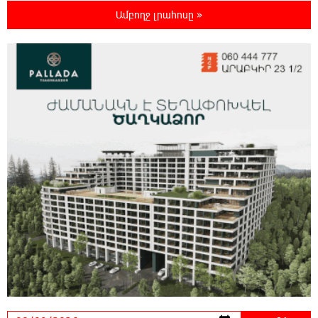
հարավկորեական App Store-ում շրջանցել է
Ամբողջ լրահոսը »
նույնիսկ Google Maps-ը
23:39:22 8-08-2026
Ռուսաստանի տարածքում ոչնչացվել է
ուկրաինական 360 անօդաչու թռչող սարք
23:20:45 8-08-2026
Օգոստոսի 10-ին, 11-ին, 12-ին, 13-ին, 14-ին,
17-ին, 18-ին և 20-ին հարյուրավոր
հասցեներում լույս չի լինելու
23:01:57 8-08-2026
Ողբերգական դեպք՝ Երևանում․ Կիևյան
կամրջի տակ հայտնաբերվել է տղամարդու
մարմին
22:43:21 8-08-2026
Ադրբեջանի Սարով գյուղում տանը 18-ամյա