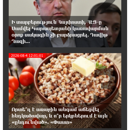
18:02:58 8-08-2026
Դմիտրի Մեդվեդև. Արևմուտքի
Ի տարբերություն Հայփոստի, ՀԷՑ-ը
քաղաքականությունը Հայաստանի
նկատմամբ կրկնում է վրացական սցենարը
Սամվել Կարապետյանի կառավարման
օրոք սակագին չի բարձրացրել. Դավիթ
Ղազի...
17:36:59 8-08-2026
Ադրբեջանցիների բնակեցումը
2026-08-4 12:01:01
Հայաստանում լուրջ վտանգներ է
3
պարունակում. Ավետիք Չալաբյան
17:28:45 8-08-2026
«Հայաքվե»-ի հայտարարությունից հետո
WCC-ն արձագանքել է Հայ Եկեղեցու շուրջ
ստեղծված իրավիճակին
Որտե՞ղ է առաջին անգամ աճեցվել
16:58:38 8-08-2026
հնդկաձավար, և ո՞ր երկրներում է այն
«Շտապ հաստատեք քարտի տվյալները»․
«ընդունված». «Փաստ»
IDBank-ը զգուշացնում է հյուրանոցների
ամրագրման հետ կապված զեղծարարությունների մասին