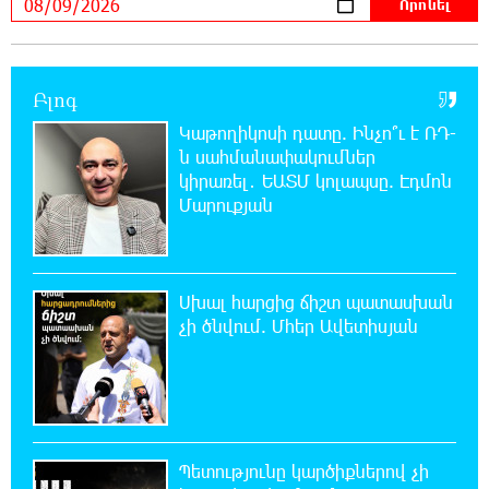
աղջկա դի է հայտնաբերվել
22:25:11 8-08-2026
Բլոգ
Հայհիդրոմետի տնօրենը գրել է
Կաթողիկոսի դատը. Ինչո՞ւ է ՌԴ-
ն սահմանափակումներ
22:07:09 8-08-2026
կիրառել․ ԵԱՏՄ կոլապսը. Էդմոն
Արտակարգ դեպք՝ Երևանում․ կոտրել են
Մարուքյան
«Հույս բոլոր մարդկանց» հիմնադրամի
շենքի պատուհաններն ու դռները
Սխալ հարցից ճիշտ պատասխան
21:48:41 8-08-2026
Ալիևն ու Թրամփը հեռախոսազրույց են
չի ծնվում. Մհեր Ավետիսյան
ունեցել
21:29:45 8-08-2026
«Ինտեր»-ը հաղթեց «Յուվենտուս»-ին
Պետությունը կարծիքներով չի