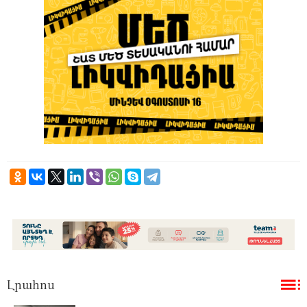
Լրահոս