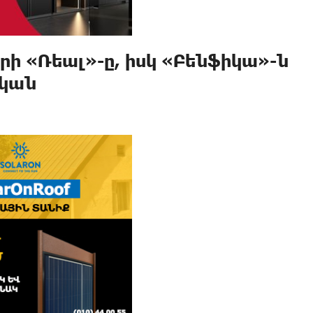
րի «Ռեալ»-ը, իսկ «Բենֆիկա»-ն
ական