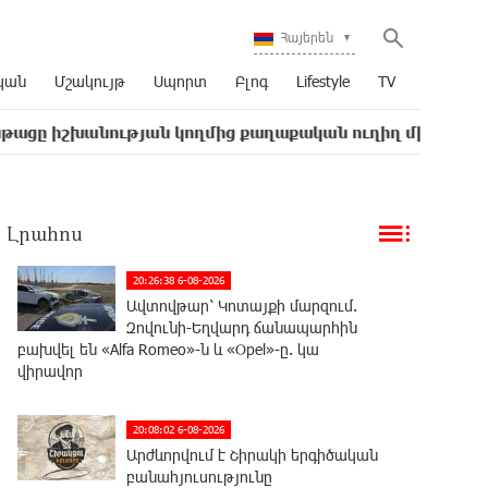
Հայերեն
կան
Մշակույթ
Սպորտ
Բլոգ
Lifestyle
TV
ության կողմից քաղաքական ուղիղ միջամտություն է Եկե
Լրահոս
20:26:38 6-08-2026
Ավտովթար՝ Կոտայքի մարզում.
Զովունի-Եղվարդ ճանապարհին
բախվել են «Alfa Romeo»-ն և «Opel»-ը. կա
վիրավոր
20:08:02 6-08-2026
Արժևորվում է Շիրակի երգիծական
բանահյուսությունը