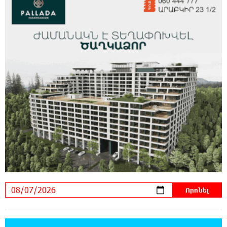
22:55:16 6-08-2026
Հնդկաստանի և Իսրայելի վարչապետները
քննարկել են Մերձավոր Արևելքում տիրող
իրավիճակը+
22:37:22 6-08-2026
Մալաթիա-Սեբաստիա վարչական շրջանում
արմատից փտած հերթական ծառն է
տապալվել
22:19:14 6-08-2026
Իրանը և Օմանը պլանավորում են փոխել
Հորմուզի նեղուցի նավագնացության
կառուցվածքը
22:00:57 6-08-2026
8-ամյա Մոնթե Մուրադյանն ու Սյունե
Քոսակյանը հաղթահարել են Արարատի
գագաթը