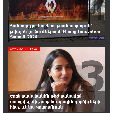
2
17:00:30 6-08-2026
Մեր կրոնական զգացմունքների հետ խաղը
ունենալու է հետևանքներ․ Նարեկ
Կարապետյան
Հանքարդյունաբերության ապագան՝
թվային լուծումներում. Mining Innovation
Summit 2026
16:50:59 6-08-2026
Ռուսաստանի հետ խնդիրները պետք է
լուծել դիվանագիտական ճանապարհով․
2026-08-1 23:12:49
3
Նարեկ Կարապետյան
16:44:56 6-08-2026
Վաղը մենք ԱԺ չենք գալու. Նարեկ
Կարապետյան
16:15:33 6-08-2026
Երեկ բավականին թեժ բանավեճ
ՈւՂԻՂ. Նարեկ Կարապետյանը հանդես է
ստացվեց մի շարք հանրային գործիչների
գալիս հայտարարությամբ
հետ. Աննա Կոստանյան