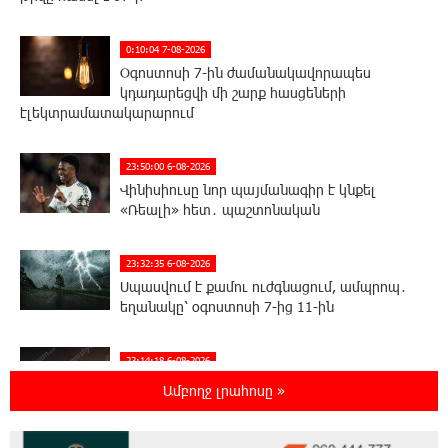
0:10:04 7-08-2026
Օգոստոսի 7-ին ժամանակավորապես
կդադարեցվի մի շարք հասցեների
էլեկտրամատակարարում
23:50:00 6-08-2026
Վինիսիուսը նոր պայմանագիր է կնքել
«Ռեալի» հետ․ պաշտոնական
23:32:35 6-08-2026
Սպասվում է քամու ուժգնացում, ամպրոպ․
եղանակը՝ օգոստոսի 7-ից 11-ին
23:14:18 6-08-2026
Խոշոր հրդեհ՝ Երևանի Սիլիկյան թաղամասի
Ամբողջ լրահոսը »
հարևանությամբ գտնվող աղբավայրում.
կրակն ու ծուխը տեսանելի են մի քանի կիլոմետրից