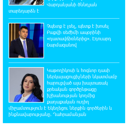
«Համահայկական ճակատ» շարժումը
Վարդանյանի ծննդյան
զորակցություն է հայտնում Ամենայն Հայոց
տարեդարձն է
Կաթողիկոսին
Չպետք է լռել, պետք է խոսել
20:26:38 6-08-2026
Բաքվի ռեժիմի ապօրինի
Ավտովթար՝ Կոտայքի մարզում. Զովունի-
«դատավճիռներից». Էդուարդ
Եղվարդ ճանապարհին բախվել են «Alfa
Շարմազանով
Romeo»-ն և «Opel»-ը. կա վիրավոր
20:08:02 6-08-2026
Կաթողիկոսի և հոգևոր դասի
Արժևորվում է Շիրակի երգիծական
բանահյուսությունը
ներկայացուցիչների նկատմամբ
հարուցված այս խայտառակ
քրեական գործընթացը
19:42:39 6-08-2026
իշխանության կողմից
Վրաստանում պետական ​​պաշտոնյային
քաղաքական ուղիղ
կաշառելու փորձի համար քաղաքացի է
միջամտություն է Եկեղեցու ներքին գործերին և
ձերբակալվել
ինքնավարությանը. Ղահրամանյան
19:25:15 6-08-2026