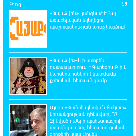
Բլոգ
«ՀայաՔվեն» կանգնած է Հայ
21:41:25 6-08-2026
առաքելական եկեղեցու
Վթար Լոռու մարզում․ փրկարարները
պաշտպանության առաջնագծում
վարորդին դուրս են բերել արգելափակումից
21:23:57 6-08-2026
Երևանում երթուղիների փոփոխություն
կլինի
«ՀայաՔվե»-ն խստորեն
դատապարտում է Գարեգին Բ-ի և
եպիսկոպոսների նկատմամբ
21:10:46 6-08-2026
քրեական հետապնդումը
Օգոստոսի 7-ին՝ Գարեգին Բ Ամենայն Հայոց
Կաթողիկոսի դատական նիստը
20:44:49 6-08-2026
Այսօր «Համահայկական ճակատ»
ՆԳՆ-ն՝ աղբակույտի տակ մնացած
կուսակցության ղեկավար, ՀՀ
քաղաքացու մահվան մասին
Զինված ուժերի պահեստազորի
փոխգնդապետ, հետախուզական
20:42:28 6-08-2026
զորքերի սպա Արսեն