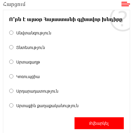
Հարցում
ՌԴ-ն պատրաստ է շարունակել Հայաստանի
երկաթուղիների կոնցեսիոն կառավարումը.
Օվերչուկ
Ո՞րն է այսօր Հայաստանի գլխավոր խնդիրը
19:07:40 6-08-2026
Անվտանգություն
Հայաստանի բնակչության թիվը շուրջ 7
հազարով ավելացել է
Տնտեսություն
18:49:45 6-08-2026
Արտագաղթ
Իսրայելի ՊԲ-ն հարձակվել է Լիբանանում
«Հըզբոլլահ»-ի հրամանատարական կետերի
Կոռուպցիա
և պահեստների վրա
Արդարադատություն
18:30:50 6-08-2026
«Ռեալ Մադրիդ»-ն ու «ՌԲ Լայպցիգը»
Արտաքին քաղաքականություն
համաձայնության են եկել Յան Դիոմանդեի
տրանսֆերի վերաբերյալ
18:19:28 6-08-2026