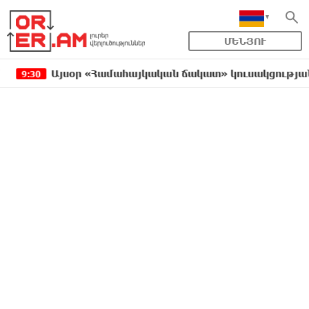
ՄԵՆՅՈՒ
Այսօր «Համահայկական ճակատ» կուսակցության ղեկավ