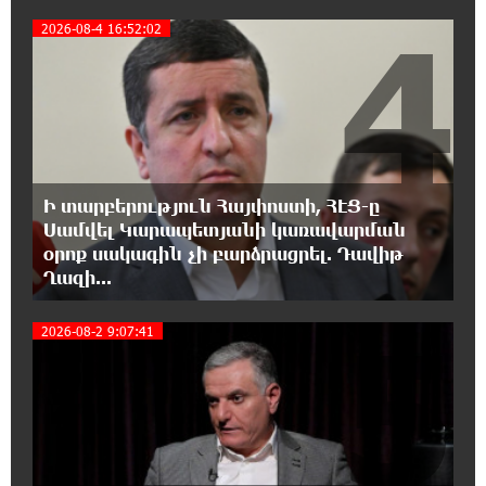
16:09:42 6-08-2026
4
2026-08-4 16:52:02
Moody’s-ը IDBank-ի վարկանիշային
հեռանկարը փոխել է դրականի
15:24:13 6-08-2026
Վեհափառի անձնագրի մեջ գրված է՝
Գարեգին Բ․ նույնիսկ քննիչներն ու
դատախազներն են այդպես դիմում նրան՝ իրենց հավատից
Ի տարբերություն Հայփոստի, ՀԷՑ-ը
ելնելով․ տեսանյութ
Սամվել Կարապետյանի կառավարման
օրոք սակագին չի բարձրացրել. Դավիթ
15:09:27 6-08-2026
Ղազի...
Ռեբուսը լուծելու համար, ասեք թե ինչպե՞ս
ՀՀ 29.800 քկմ տարածքը կրճատվեց.
5
2026-08-2 9:07:41
Վարդևանյանը՝ Հովհաննիսյանին
15:00:46 6-08-2026
Ֆասթ Բանկը Սևան Ստարտափ Սամմիթին
ներկայացրել է իր պրոդուկտներն ու
քարտային առաջարկները