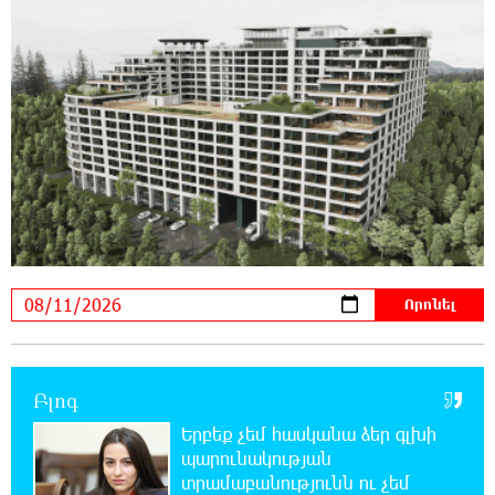
21:40:44 10-08-2026
Կոնգոյում էբոլայի հաստատված դեպքերի
թիվը գերազանցել է 4200-ը
21:22:54 10-08-2026
Արթուր Ղարիբյանը 2 գնդակ է ուղարկել
«Զենիթի» դարպասը և ճանաչվել
հանդիպման լավագույն ֆուտբոլիստը
21:03:15 10-08-2026
Նավթի գները աճել են
21:02:28 10-08-2026
Ամփոփվեցին Junius-ի արդյունքները․
Բլոգ
առջևում նոր մրցափուլն է
Երբեք չեմ հասկանա ձեր գլխի
պարունակության
20:44:42 10-08-2026
տրամաբանությունն ու չեմ