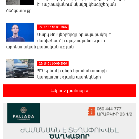
է Դաշտավանում սկսվել կեսգիշերյան
ծեծկռտուքը
22:37:02 10-08-2026
Մարկ Ցուկերբերգը հրապարակել է
մանիֆեստ՝ ի պաշտպանություն
արհեստական բանականության
22:18:21 10-08-2026
ՊԾ Երևանի գնդի հրամանատարի
կարգադրությամբ պարեկների
հետախուզական խումբը տաք հետքերով հայտնաբերեց
չնախատեսված ծախսեր «Mercedes»-ի, «BMW»-ի և «Lexus»-
Ամբողջ լրահոսը »
ի օրինախախտ վարորդներին
21:59:34 10-08-2026
Մոսկվայում կքննարկեն Եվրասիայի
անվտանգությունն ու հավաքական
անվտանգության ապագան