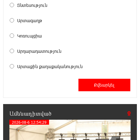
Տնտեսություն
Պռոշյան բնակավայրում բռնկված հրդեհը
Արտագաղթ
17:39:19 10-08-2026
Ներկա իշխանությունը շարունակաբար
Կոռուպցիա
առաջ է տանում այն գաղափարը, որ մենք
պետք է հետ կանգնեք մեր ինքնությունից. Չալաբյան
Արդարադատություն
17:33:09 10-08-2026
Արտաքին քաղաքականություն
Փաշինյանն ամենուրեք ընկալվում է որպես
Ալիևի կցորդ, երկրորդական գործոն․
Ավետիք Չալաբյան
16:26:13 10-08-2026
Երբեք չեմ հասկանա ձեր գլխի
պարունակության տրամաբանությունն ու
Ամենադիտված
չեմ պատկերացնի ուրացող կոլաբորանտի ուղեղի
կառուցվածքը. Աննա Կոստանյան
2026-08-6 12:54:29
16:17:43 10-08-2026