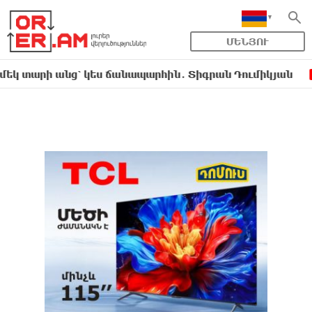
ՄԵՆՅՈՒ
 անց՝ կես ճանապարհին․ Տիգրան Դումիկյան
«Ե
19:45