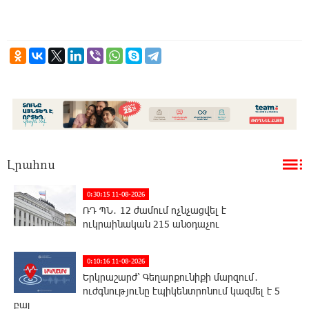
Լրահոս
0:30:15 11-08-2026
ՌԴ ՊՆ․ 12 ժամում ոչնչացվել է
ուկրաինական 215 անօդաչու
0:10:16 11-08-2026
Երկրաշարժ՝ Գեղարքունիքի մարզում․
ուժգնությունը էպիկենտրոնում կազմել է 5
բալ