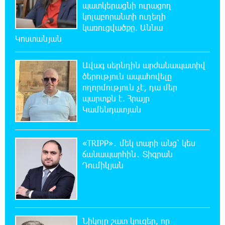
Ադրբեջանում երկրաշարժ է գրանցվել
պատկերացնի ուրացող
կոլաբորանտի ուղեղի
կառուցվածքը. Աննա
20:25:34 10-08-2026
Կոստանյան
Անձրև, ամպրոպ, քամու ուժգնացում. ինչ
եղանակ է սպասվում առաջիկա օրերին
Ավագ սերնդին արժանապատիվ
ծերություն ապահովելը
20:07:06 10-08-2026
ողորմություն չէ, դա մեր
Քիշնևը և Կիևն աննախադեպ առաջընթաց
պարտքն է. Հրայր
են գրանցել եվրաինտեգրման գործում.
Կամենդատյան
Ուկրաինայի դեսպան
«TRIPP»․ մեկ տարի անց՝ կես
19:49:28 10-08-2026
ճանապարհին․ Տիգրան
Հայաստանը և արցախյան մշակութային
Դումիկյան
ժառանգությունը կներկայացվեն Վիեննայի
միջազգային փառատոնում
19:30:26 10-08-2026
Երևանում կասեցվել է «Բամբու» բար-
Նիկոլը շատ կուզեր, որ
ռեստորանի արտադրական