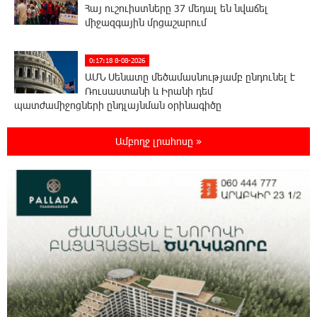
Հայ ուշուիստները 37 մեդալ են նվաճել
միջազգային մրցաշարում
0:17:18 8-08-2026
ԱՄՆ Սենատը մեծամասնությամբ ընդունել է
Ռուսաստանի և Իրանի դեմ
պատժամիջոցների ընդլայնման օրինագիծը
Ամբողջ լրահոսը »
0:00:14 8-08-2026
Երգչուհի Բեյոնսեն ​​4 դատական հայց է
ներկայացրել Թուրքիայում
23:41:24 7-08-2026
Երևանյան լճում իրականացվել են մաքրման
աշխատանքներ
23:22:54 7-08-2026
Իտալական Սիցիլիա կղզում ժայթքել է
Էտնա հրաբուխը