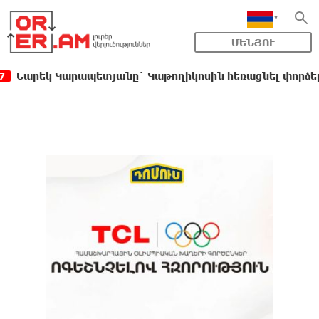
ՄԵՆՅՈՒ
 Կարապետյանը` Կաթողիկոսին հեռացնել փորձելու մասի