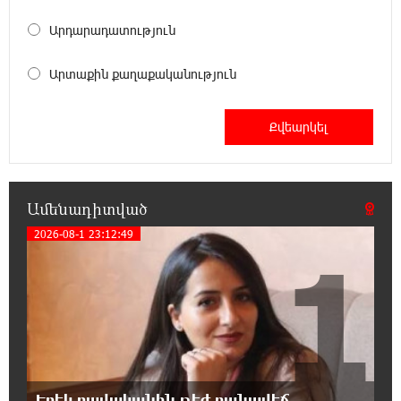
Սարյան փողոցի բնակարաններից մեկում
պայթյունի հետևանքով 55-ամյա
Արդարադատություն
տղամարդը այրվածքներով տեղափոխվել է
«Այրվածքաբանության ազգային կենտրոն»
Արտաքին քաղաքականություն
20:11:48 7-08-2026
Սլովակիայի արևելքում արտակարգ
դրություն է հայտարարվել շոգի ալիքների
պատճառով
Ամենադիտված
19:53:41 7-08-2026
Երթևեկության կազմակերպման
2026-08-1 23:12:49
1
փոփոխություն տեղի կունենա
19:35:21 7-08-2026
Հայաստանի հավաքականի նախկին
մարզիչը կգլխավորի Ղազախստանի
հավաքականը
Երեկ բավականին թեժ բանավեճ