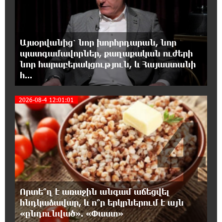
3
18:41:31 7-08-2026
Հայաստանը ապրում է իր գոյության
ամենախայտառակ ժամանակաշրջանը․
Գառնիկ Դավթյան
Այսօրվանից՝ նոր խորհրդարան, նոր
պատգամավորներ, քաղաքական ուժերի
նոր հարաբերակցություն, և Հայաստանի
18:37:08 7-08-2026
հ...
Այսօր ամոթի օր է, այսօր Էջմիածնում
դատում են Ամենայն Հայոց Կաթողիկոսին.
Մարիաննա Ղահրամանյան
2026-08-4 12:01:01
4
18:32:23 7-08-2026
«հակասաֆարովյան» օրենսդրական
նախաձեռնության վերաբերյալ
հիմանվորումներ․ Շիրազ Մանուկյան
18:26:59 7-08-2026
Որտե՞ղ է առաջին անգամ աճեցվել
Վեհափառ Հայրապետի շուրջ խայտառակ
հնդկաձավար, և ո՞ր երկրներում է այն
զարգացումների, Գյուղացիներին
«ընդունված». «Փաստ»
վերաբերող առաջնային հարցերի մասին՝