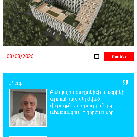
22:59:55 7-08-2026
Պայթյուն՝ Իրանում․ հաղորդվում է զոհերի
ու վիրավորների մասին
22:40:18 7-08-2026
«Ռեալը» հայտարարել է Դիոմանդեի
տրանսֆերի մասին
22:21:15 7-08-2026
Վանաձորում բшխվել են «Jeep Cherokee»-ն և
Բլոգ
«Toyota Camry»-ն
Բանկային գաղտնիքի ապօրինի
արտահոսք, մերժված
22:03:58 7-08-2026
վարույթներ և լռող բանկեր.
Մասկը մերժել է Կիևի խնդրանքը՝
ահազանգում է գործարարը
օգտագործել Starlink-ը Ռուսաստանի դեմ
հարվшծները կառավարելու համար