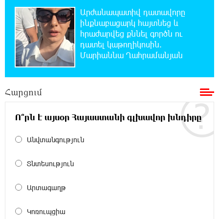
Կաթողիկոսի նկատմամբ իրականացվող
Արժանապատիվ դատավորը
բռնադատավարությունը միահեծան
ինքնաբացարկ հայտնեց և
իշխանության հետևանք է. Հանրային Դաշինք
հրաժարվեց քննել գործն ու
դատել կաթողիկոսին.
20:59:50 7-08-2026
Մարիաննա Ղահրամանյան
Մեր երկրում իշխանության և ընդդիմության
անվերջանալի պայքարում տուժում է միայն
ու միայն ՀՀ քաղաքացին. Աննա Կոստանյան
Հարցում
20:49:35 7-08-2026
Ո՞րն է այսօր Հայաստանի գլխավոր խնդիրը
Փրկարարները հայտանաբերել են մոլորված
զբոսաշրջիկներին
Անվտանգություն
20:39:24 7-08-2026
Տնտեսություն
ԼՀԿ-ն պահանջում է դադարեցնել Գարեգին
Բ-ի և եպիսկոպոսների դեմ քրեական
հետապնդումը
Արտագաղթ
Կոռուպցիա
20:30:30 7-08-2026