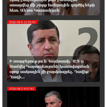
19:17:59 7-08-2026
ստացվեց մի շարք հանրային գործիչների
ԱԱԾ-ն զեկույց է ներկայացրել
հետ. Աննա Կոստանյան
2
2026-08-4 16:52:02
18:58:46 7-08-2026
Թրամփը ասել է, որ հանրապետականները
կարող են պարտվել Կոնգրեսի միջանկյալ
ընտրություններում
18:51:59 7-08-2026
«ՀայաՔվեի» անդամները ևս
Ի տարբերություն Հայփոստի, ՀԷՑ-ը
Վաղարշապատի դատարանի բակում են`
հաջակցություն Հայ առաքելական եկեղեցու և նրա
Սամվել Կարապետյանի կառավարման
Հովվապետի
օրոք սակագին չի բարձրացրել. Դավիթ
Ղազի...
18:47:06 7-08-2026
2026-08-2 9:07:41
Օգոստոսի 7-ը ասորի ժողովրդի
ցեղասպանության հիշատակի օրն է․ Ուժեղ
Հայաստան