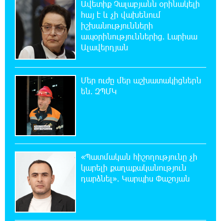
Ավետիք Չալաբյանն օրինակելի
21:45:44 7-08-2026
Երևանում և մարզերում էլեկտրաէներգիայի
հայ է և չի վախենում
ընդհատումներ կլինեն
իշխանությունների
ապօրինություններից. Լարիսա
Ալավերդյան
21:26:16 7-08-2026
Ստեփանավանում ռուս կին է փորձել
ինքնասպան լինել
Մեր ուժը մեր աշխատակիցներն
են. ԶՊՄԿ
21:08:37 7-08-2026
ԵԱՏՄ֊ն չի ուզում, որ իր միջոցներով
զարգանա Հայաստանի տնտեսությունը ու
հետո գնա ԵՄ. Արշակ Կարապետյան
«Պատմական հիշողությունը չի
21:07:27 7-08-2026
կարելի քաղաքականություն
ԱՄՆ վերաքննիչ դատարանը արգելափակել
է Թրամփի 400 միլիոն դոլար արժողությամբ
դարձնել». Կարպիս Փաշոյան
Սպիտակ տան պարահանդեսային դահլիճի նախագիծը
21:03:44 7-08-2026