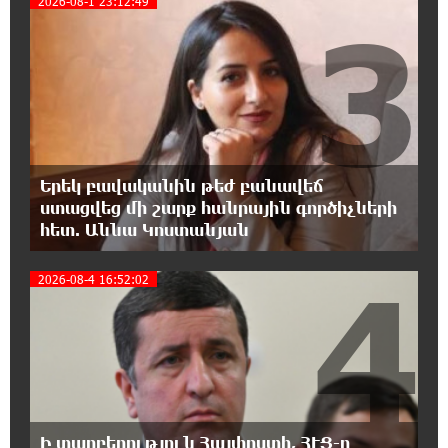
2026-08-1 23:12:49
3
15:24:13 6-08-2026
Վեհափառի անձնագրի մեջ գրված է՝
Գարեգին Բ․ նույնիսկ քննիչներն ու
դատախազներն են այդպես դիմում նրան՝ իրենց հավատից
ելնելով․ տեսանյութ
15:09:27 6-08-2026
Երեկ բավականին թեժ բանավեճ
Ռեբուսը լուծելու համար, ասեք թե ինչպե՞ս
ստացվեց մի շարք հանրային գործիչների
ՀՀ 29.800 քկմ տարածքը կրճատվեց.
հետ. Աննա Կոստանյան
Վարդևանյանը՝ Հովհաննիսյանին
4
2026-08-4 16:52:02
15:00:46 6-08-2026
Ֆասթ Բանկը Սևան Ստարտափ Սամմիթին
ներկայացրել է իր պրոդուկտներն ու
քարտային առաջարկները
14:40:31 6-08-2026
Ընդդիմությունը պետք է իր շուրջը
Ի տարբերություն Հայփոստի, ՀԷՑ-ը
համախմբի արտախորհրդարանական բոլոր