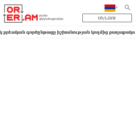
ՄԵՆՅՈՒ
ն գործընթացը իշխանության կողմից քաղաքական ուղիղ մ