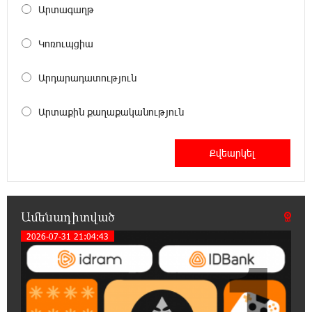
Արտագաղթ
18:03:08 6-08-2026
Հայրենիքը փոքրանում է մեր աչքերի առաջ․
Կոռուպցիա
ազգային ողբերգություն է․ Ավետիք
Չալաբյան
Արդարադատություն
17:35:34 6-08-2026
Արտաքին քաղաքականություն
Չպետք է լռել, պետք է խոսել Բաքվի ռեժիմի
ապօրինի «դատավճիռներից». Էդուարդ
Շարմազանով
17:06:15 6-08-2026
Սամվել Կարապետյանը «ամբողջ
հայության խայտառակություն» է անվանել
Ամենադիտված
Ամենայն Հայոց Կաթողիկոսի նկատմամբ
2026-07-31 21:04:43
դատավարությունը
1
17:00:30 6-08-2026
Մեր կրոնական զգացմունքների հետ խաղը
ունենալու է հետևանքներ․ Նարեկ