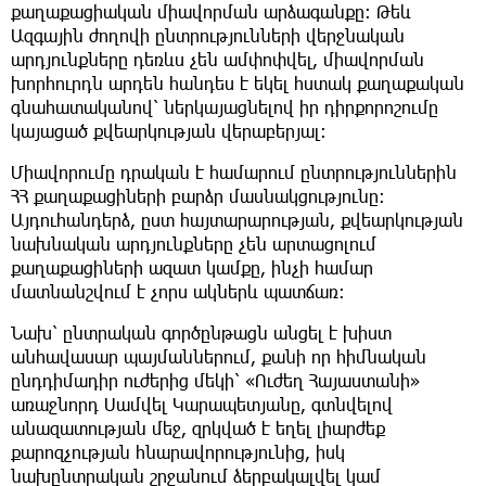
քաղաքացիական միավորման արձագանքը։ Թեև
Ազգային ժողովի ընտրությունների վերջնական
արդյունքները դեռևս չեն ամփոփվել, միավորման
խորհուրդն արդեն հանդես է եկել հստակ քաղաքական
գնահատականով՝ ներկայացնելով իր դիրքորոշումը
կայացած քվեարկության վերաբերյալ։
Միավորումը դրական է համարում ընտրություններին
ՀՀ քաղաքացիների բարձր մասնակցությունը։
Այդուհանդերձ, ըստ հայտարարության, քվեարկության
նախնական արդյունքները չեն արտացոլում
քաղաքացիների ազատ կամքը, ինչի համար
մատնանշվում է չորս ակներև պատճառ։
Նախ՝ ընտրական գործընթացն անցել է խիստ
անհավասար պայմաններում, քանի որ հիմնական
ընդդիմադիր ուժերից մեկի՝ «Ուժեղ Հայաստանի»
առաջնորդ Սամվել Կարապետյանը, գտնվելով
անազատության մեջ, զրկված է եղել լիարժեք
քարոզչության հնարավորությունից, իսկ
նախընտրական շրջանում ձերբակալվել կամ