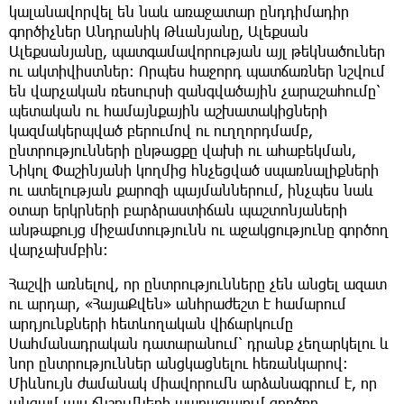
կալանավորվել են նաև առաջատար ընդդիմադիր
գործիչներ Անդրանիկ Թևանյանը, Ալեքսան
Ալեքսանյանը, պատգամավորության այլ թեկնածուներ
ու ակտիվիստներ։ Որպես հաջորդ պատճառներ նշվում
են վարչական ռեսուրսի զանգվածային չարաշահումը՝
պետական ու համայնքային աշխատակիցների
կազմակերպված բերումով ու ուղղորդմամբ,
ընտրությունների ընթացքը վախի ու ահաբեկման,
Նիկոլ Փաշինյանի կողմից հնչեցված սպառնալիքների
ու ատելության քարոզի պայմաններում, ինչպես նաև
օտար երկրների բարձրաստիճան պաշտոնյաների
անթաքույց միջամտությունն ու աջակցությունը գործող
վարչախմբին։
Հաշվի առնելով, որ ընտրությունները չեն անցել ազատ
ու արդար, «ՀայաՔվեն» անհրաժեշտ է համարում
արդյունքների հետևողական վիճարկումը
Սահմանադրական դատարանում՝ դրանք չեղարկելու և
նոր ընտրություններ անցկացնելու հեռանկարով։
Միևնույն ժամանակ միավորումն արձանագրում է, որ
անգամ այս ճնշումների պարագայում գործող