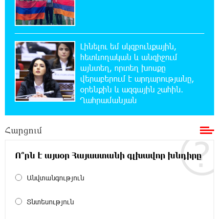
19:07:40 6-08-2026
Հայաստանի բնակչության թիվը շուրջ 7
հազարով ավելացել է
Լինելու եմ սկզբունքային,
հետևողական և անզիջում
18:49:45 6-08-2026
այնտեղ, որտեղ խոսքը
Իսրայելի ՊԲ-ն հարձակվել է Լիբանանում
վերաբերում է արդարությանը,
«Հըզբոլլահ»-ի հրամանատարական կետերի
օրենքին և ազգային շահին.
և պահեստների վրա
Ղահրամանյան
18:30:50 6-08-2026
Հարցում
«Ռեալ Մադրիդ»-ն ու «ՌԲ Լայպցիգը»
համաձայնության են եկել Յան Դիոմանդեի
տրանսֆերի վերաբերյալ
Ո՞րն է այսօր Հայաստանի գլխավոր խնդիրը
18:19:28 6-08-2026
Անվտանգություն
Այսօրվա կառավարությունը ուսանողներին
առաջարկում է պահանջարկ չունեցող
Տնտեսություն
մասնագիտություններ. Ատոմ Մխիթարյան