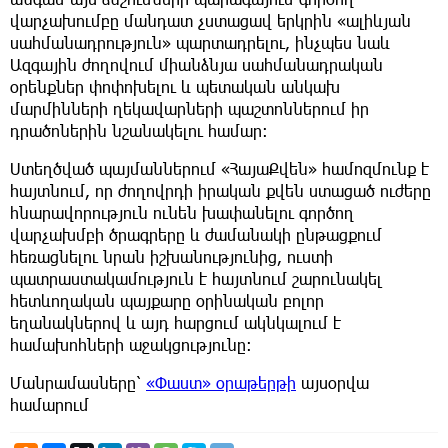
վարչախումբը մանդատ չստացավ երկրին «ալիևյան
սահմանադրություն» պարտադրելու, ինչպես նաև
Ազգային ժողովում միանձնյա սահմանադրական
օրենքներ փոփոխելու և պետական անկախ
մարմինների ղեկավարների պաշտոններում իր
դրածոներին նշանակելու համար։
Ստեղծված պայմաններում «ՀայաՔվեն» համոզմունք է
հայտնում, որ ժողովրդի իրական քվեն ստացած ուժերը
հնարավորություն ունեն խափանելու գործող
վարչախմբի ծրագրերը և ժամանակի ընթացքում
հեռացնելու նրան իշխանությունից, ուստի
պատրաստակամություն է հայտնում շարունակել
հետևողական պայքարը օրինական բոլոր
եղանակներով և այդ հարցում ակնկալում է
համախոհների աջակցությունը։
Մանրամասները՝
«Փաստ» օրաթերթի
այսօրվա
համարում