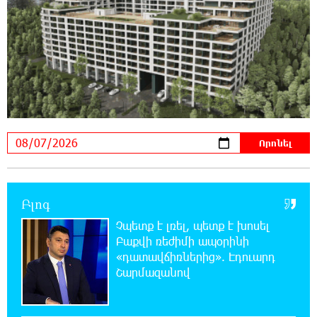
վարորդին դուրս են բերել արգելափակումից
21:23:57 6-08-2026
Երևանում երթուղիների փոփոխություն
կլինի
21:10:46 6-08-2026
Օգոստոսի 7-ին՝ Գարեգին Բ Ամենայն Հայոց
Կաթողիկոսի դատական նիստը
20:44:49 6-08-2026
Բլոգ
ՆԳՆ-ն՝ աղբակույտի տակ մնացած
քաղաքացու մահվան մասին
Չպետք է լռել, պետք է խոսել
Բաքվի ռեժիմի ապօրինի
«դատավճիռներից». Էդուարդ
20:42:28 6-08-2026
Շարմազանով
«Համահայկական ճակատ» շարժումը
զորակցություն է հայտնում Ամենայն Հայոց
Կաթողիկոսին