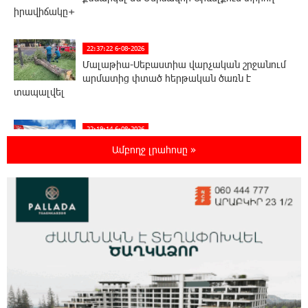
իրավիճակը+
22:37:22 6-08-2026
Մալաթիա-Սեբաստիա վարչական շրջանում
արմատից փտած հերթական ծառն է
տապալվել
22:19:14 6-08-2026
Իրանը և Օմանը պլանավորում են փոխել
Ամբողջ լրահոսը »
Հորմուզի նեղուցի նավագնացության
կառուցվածքը
22:00:57 6-08-2026
8-ամյա Մոնթե Մուրադյանն ու Սյունե
Քոսակյանը հաղթահարել են Արարատի
գագաթը
21:41:25 6-08-2026
Վթար Լոռու մարզում․ փրկարարները