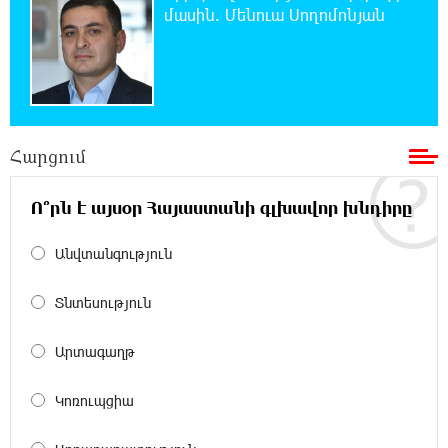
դրություն է հայտարարվել շոգի ալիքների
մասին. Մենուա Սողոմոնյան
պատճառով
19:53:41 7-08-2026
Երթևեկության կազմակերպման
փոփոխություն տեղի կունենա
Հարցում
19:35:21 7-08-2026
Հայաստանի հավաքականի նախկին
Ո՞րն է այսօր Հայաստանի գլխավոր խնդիրը
մարզիչը կգլխավորի Ղազախստանի
հավաքականը
Անվտանգություն
19:17:59 7-08-2026
Տնտեսություն
ԱԱԾ-ն զեկույց է ներկայացրել
Արտագաղթ
18:58:46 7-08-2026
Կոռուպցիա
Թրամփը ասել է, որ հանրապետականները
կարող են պարտվել Կոնգրեսի միջանկյալ
ընտրություններում