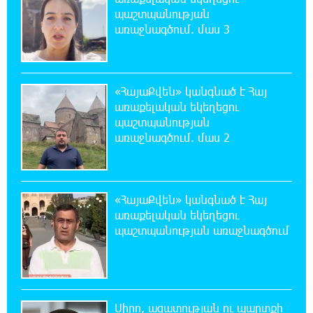
ու միայն ՀՀ քաղաքացին. Աննա Կոստանյան
պաշտպանության
առաջնագծում. մաս 3
20:49:35 7-08-2026
Փրկարարները հայտանաբերել են մոլորված
զբոսաշրջիկներին
«ՀայաՔվեն» կանգնած է Հայ
առաքելական եկեղեցու
20:39:24 7-08-2026
պաշտպանության
ԼՀԿ-ն պահանջում է դադարեցնել Գարեգին
առաջնագծում. մաս 2
Բ-ի և եպիսկոպոսների դեմ քրեական
հետապնդումը
20:30:30 7-08-2026
«ՀայաՔվեն» կանգնած է Հայ
Սարյան փողոցի բնակարաններից մեկում
առաքելական եկեղեցու
պայթյունի հետևանքով 55-ամյա
պաշտպանության առաջնագծում
տղամարդը այրվածքներով տեղափոխվել է
«Այրվածքաբանության ազգային կենտրոն»
20:11:48 7-08-2026
Սլովակիայի արևելքում արտակարգ
Սիրո, ազատության ու պարտքի