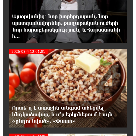
18:08:44 7-08-2026
Դանակահարություն՝ Մասիսի
Այսօրվանից՝ նոր խորհրդարան, նոր
գազալցակայաններից մեկի մոտ.
պատգամավորներ, քաղաքական ուժերի
կասկածյալը ձերբակալվել է
նոր հարաբերակցություն, և Հայաստանի
հ...
17:58:24 7-08-2026
Դատական նիստից հետո Մայր Տաճարում
2026-08-4 12:01:01
Վեհափառ Հայրապետը աղոթք է հնչեցնում
4
ժողովրդի հետ
17:31:07 7-08-2026
Վեհափառի հանդեպ տիտանական
ապօրինություն կա, անասելի ցավ եմ զգում.
Վարդևանյան
Որտե՞ղ է առաջին անգամ աճեցվել
17:30:48 7-08-2026
հնդկաձավար, և ո՞ր երկրներում է այն
Արժանապատիվ դատավորը ինքնաբացարկ
«ընդունված». «Փաստ»
հայտնեց և հրաժարվեց քննել գործն ու
դատել կաթողիկոսին. Մարիաննա Ղահրամանյան