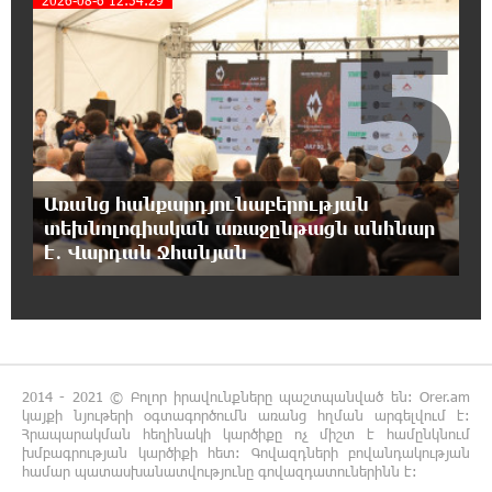
2026-08-6 12:54:29
5
17:07:39 7-08-2026
Նարեկ Կարապետյանը` Կաթողիկոսին
հեռացնել փորձելու մասին
16:57:42 7-08-2026
«ՀայաՔվեն» կանգնած է Հայ առաքելական
եկեղեցու պաշտպանության առաջնագծում.
Առանց հանքարդյունաբերության
մաս 3
տեխնոլոգիական առաջընթացն անհնար
է․ Վարդան Ջհանյան
16:50:26 7-08-2026
Վարչապետ լինել, չի նշանակում ինչ ուզել
անել
16:42:49 7-08-2026
2014 - 2021 © Բոլոր իրավունքները պաշտպանված են: Orer.am
«ՀայաՔվեն» կանգնած է Հայ առաքելական
կայքի նյութերի օգտագործումն առանց հղման արգելվում է:
եկեղեցու պաշտպանության առաջնագծում.
Հրապարակման հեղինակի կարծիքը ոչ միշտ է համընկնում
մաս 2
խմբագրության կարծիքի հետ: Գովազդների բովանդակության
համար պատասխանատվությունը գովազդատուներինն է: