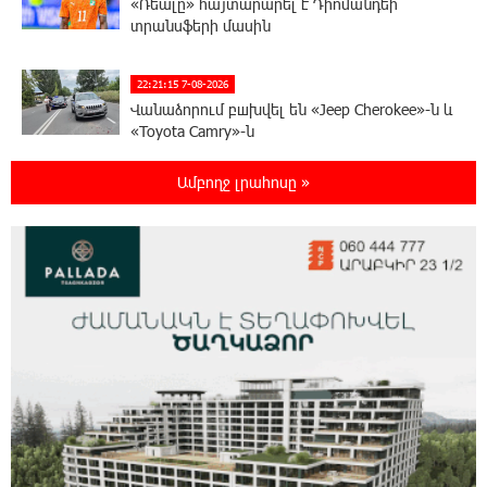
«Ռեալը» հայտարարել է Դիոմանդեի
տրանսֆերի մասին
22:21:15 7-08-2026
Վանաձորում բшխվել են «Jeep Cherokee»-ն և
«Toyota Camry»-ն
Ամբողջ լրահոսը »
22:03:58 7-08-2026
Մասկը մերժել է Կիևի խնդրանքը՝
օգտագործել Starlink-ը Ռուսաստանի դեմ
հարվшծները կառավարելու համար
21:45:44 7-08-2026
Երևանում և մարզերում էլեկտրաէներգիայի
ընդհատումներ կլինեն
21:26:16 7-08-2026
Ստեփանավանում ռուս կին է փորձել
ինքնասպան լինել