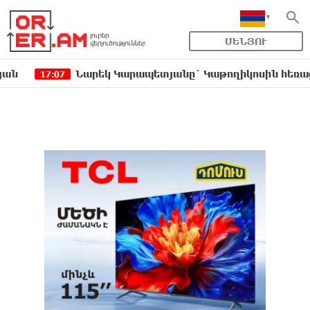
ՄԵՆՅՈՒ
Նարեկ Կարապետյանը` Կաթողիկոսին հեռացնել փորձել