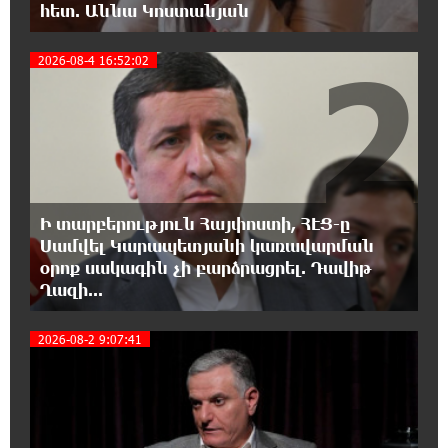
հետ. Աննա Կոստանյան
դատում են Ամենայն Հայոց Կաթողիկոսին.
Մարիաննա Ղահրամանյան
2
2026-08-4 16:52:02
18:32:23 7-08-2026
«հակասաֆարովյան» օրենսդրական
նախաձեռնության վերաբերյալ
հիմանվորումներ․ Շիրազ Մանուկյան
18:26:59 7-08-2026
Ի տարբերություն Հայփոստի, ՀԷՑ-ը
Վեհափառ Հայրապետի շուրջ խայտառակ
Սամվել Կարապետյանի կառավարման
զարգացումների, Գյուղացիներին
օրոք սակագին չի բարձրացրել. Դավիթ
վերաբերող առաջնային հարցերի մասին՝
Ղազի...
գյուղտեխնիկայից մինչև անվճար երթուղի. Անդրանիկ
Գևորգյան
3
2026-08-2 9:07:41
18:25:05 7-08-2026
Թուրքական ապրանքանիշը դադարեցնում է
գործունեությունը Ռուսաստանում