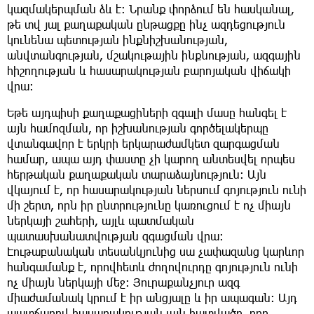
կազմակերպման ձև է։ Նրանք փորձում են հասկանալ,
թե տվ յալ քաղաքական ընթացքը ինչ ազդեցություն
կունենա պետության ինքնիշխանության,
անվտանգության, մշակութային ինքնության, ազգային
հիշողության և հասարակության բարոյական վիճակի
վրա։
Եթե այդպիսի քաղաքացիների զգալի մասը հանգել է
այն համոզման, որ իշխանության գործելակերպը
վտանգավոր է երկրի երկարաժամկետ զարգացման
համար, ապա այդ փաստը չի կարող անտեսվել որպես
հերթական քաղաքական տարաձայնություն։ Այն
վկայում է, որ հասարակության ներսում գոյություն ունի
մի շերտ, որն իր ընտրությունը կառուցում է ոչ միայն
ներկայի շահերի, այլև պատմական
պատասխանատվության զգացման վրա։
Էութաբանական տեսանկյունից սա չափազանց կարևոր
հանգամանք է, որովհետև ժողովուրդը գոյություն ունի
ոչ միայն ներկայի մեջ։ Յուրաքանչյուր ազգ
միաժամանակ կրում է իր անցյալը և իր ապագան։ Այդ
պատճառով հասարակության այն հատվածը, որը