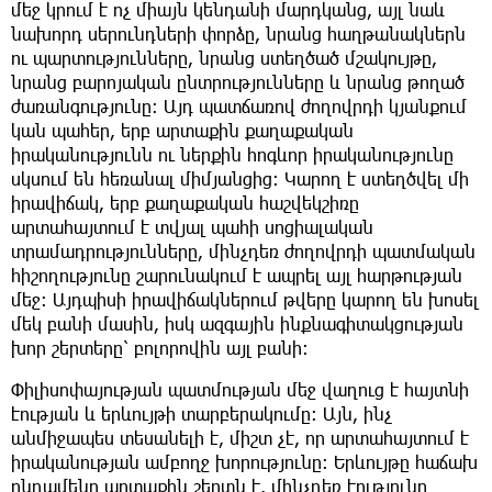
մեջ կրում է ոչ միայն կենդանի մարդկանց, այլ նաև
նախորդ սերունդների փորձը, նրանց հաղթանակներն
ու պարտությունները, նրանց ստեղծած մշակույթը,
նրանց բարոյական ընտրությունները և նրանց թողած
ժառանգությունը։ Այդ պատճառով ժողովրդի կյանքում
կան պահեր, երբ արտաքին քաղաքական
իրականությունն ու ներքին հոգևոր իրականությունը
սկսում են հեռանալ միմյանցից։ Կարող է ստեղծվել մի
իրավիճակ, երբ քաղաքական հաշվեկշիռը
արտահայտում է տվյալ պահի սոցիալական
տրամադրությունները, մինչդեռ ժողովրդի պատմական
հիշողությունը շարունակում է ապրել այլ հարթության
մեջ։ Այդպիսի իրավիճակներում թվերը կարող են խոսել
մեկ բանի մասին, իսկ ազգային ինքնագիտակցության
խոր շերտերը՝ բոլորովին այլ բանի։
Փիլիսոփայության պատմության մեջ վաղուց է հայտնի
էության և երևույթի տարբերակումը։ Այն, ինչ
անմիջապես տեսանելի է, միշտ չէ, որ արտահայտում է
իրականության ամբողջ խորությունը։ Երևույթը հաճախ
ընդամենը արտաքին շերտն է, մինչդեռ էությունը