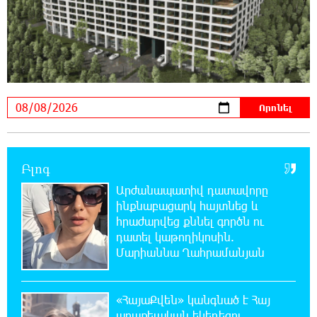
21:08:37 7-08-2026
ԵԱՏՄ֊ն չի ուզում, որ իր միջոցներով
զարգանա Հայաստանի տնտեսությունը ու
հետո գնա ԵՄ. Արշակ Կարապետյան
21:07:27 7-08-2026
ԱՄՆ վերաքննիչ դատարանը արգելափակել
է Թրամփի 400 միլիոն դոլար արժողությամբ
Սպիտակ տան պարահանդեսային դահլիճի նախագիծը
Բլոգ
Արժանապատիվ դատավորը
21:03:44 7-08-2026
ինքնաբացարկ հայտնեց և
Կաթողիկոսի նկատմամբ իրականացվող
հրաժարվեց քննել գործն ու
բռնադատավարությունը միահեծան
դատել կաթողիկոսին.
իշխանության հետևանք է. Հանրային Դաշինք
Մարիաննա Ղահրամանյան
20:59:50 7-08-2026
Մեր երկրում իշխանության և ընդդիմության
«ՀայաՔվեն» կանգնած է Հայ
անվերջանալի պայքարում տուժում է միայն
առաքելական եկեղեցու