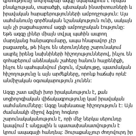
գիտությունը սովորաբար ազգը նկարագրում է որպես
բնակչության, տարածքի, պետական ինստիտուտների և
իրավական հարաբերությունների ամբողջություն։ Այս
սահմանումը գործնական նշանակություն ունի, սակայն
այն չի բացահայտում ազգի ամբողջական էությունը։
Եթե ազգը լիներ միայն տվյալ պահին ապրող
մարդկանց հանրագումարը, ապա հնարավոր չէր
բացատրել, թե ինչու են սերունդները շարունակում
ապրել իրենց նախնիների հիշողություններով, ինչու են
զոհաբերում անձնական շահերը հանուն հայրենիքի,
ինչու են պահպանվում լեզուն, մշակույթը, պատմական
հիշողությունը և այն արժեքները, որոնք հաճախ որևէ
անմիջական օգտակարություն չունեն։
Ազգը շատ ավելի խոր իրականություն է, քան
սոցիոլոգիական վիճակագրությունը կամ իրավական
սահմանումները։ Ազգը նախևառաջ հիշողություն է։ Այն
ժամանակի միջով ձգվող հոգևոր
շարունակականություն է, որի մեջ ներկա սերունդը
կապվում է անցյալին և պատասխանատվություն է
կրում ապագայի հանդեպ։ Յուրաքանչյուր ժողովուրդ իր