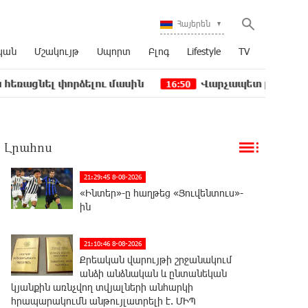
Հայերեն
կան
Մշակույթ
Սպորտ
Բլոգ
Lifestyle
TV
որձելու մասին
Վարչապետ լինել, չի նշանակում 
16:50
Լրահոս
21:29:45 8-08-2026
«Ինտեր»-ը հաղթեց «Յուվենտուս»-
ին
21:10:46 8-08-2026
Քրեական վարույթի շրջանակում
անձի անձնական և ընտանեկան
կյանքին առնչվող տվյալների անհարկի
հրապարակումն անթույլատրելի է. ՄԻՊ