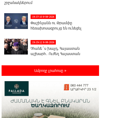
շրջանակներում
19:37:10 8-08-2026
Փաշինյանն ու Թրամփը
հեռախոսազրույց են ունեցել
19:19:12 8-08-2026
Չհանե´ս խաչդ, Հայաստան
աշխարհ․ Ուժեղ Հայաստան
19:18:03 8-08-2026
Ամբողջ լրահոսը »
Սիցիլիայի օդանավակայանը
փակվել է Էթնա հրաբխի
ժայթքման պատճառով
19:16:13 8-08-2026
Հետվճարի փոխարեն՝
արժանապատիվ և ֆիքսված
թոշակ․ ինչու է գործող համակարգը սոցիալական