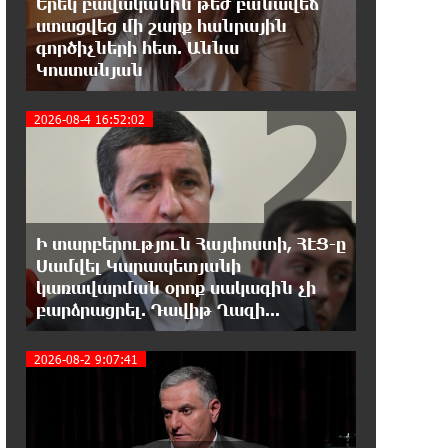
Երեկ բավականին թեժ բանավեճ
13:16:00 8-08-2026
ստացվեց մի շարք հանրային
Երկուսը մեկում. Բրիտանացի
գործիչների հետ. Աննա
ֆերմերները համատեղում են
2
Կոստանյան
արևային վահանակները ոչխարների հետ մեկ
դաշտում, և դա աշխատում է
2026-08-4 16:52:02
12:27:29 8-08-2026
Սաուդյան Արաբիան, Թուրքիան և
Պակիստանը համատեղ
պաշտպանության մասին համաձայնագիր են
կնքել. Արտակ Զաքարյան
Ի տարբերություն Հայփոստի, ՀԷՑ-ը
Սամվել Կարապետյանի
3
12:05:38 8-08-2026
կառավարման օրոք սակագին չի
Սլովակիայի նախկին
բարձրացրել. Դավիթ Ղազի...
ղեկավարները պահանջում են, որ
Նիկոլ Փաշինյանը դադարեցնի Հայ Առաքելական
2026-08-2 9:07:41
Եկեղեցու նկատմամբ քաղաքական
հետապնդումները և ճնշումները
11:47:14 8-08-2026