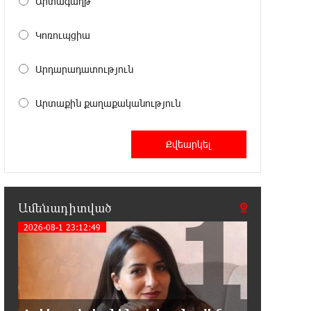
Արտագաղթ
15:07:43 8-08-2026
Կոռուպցիա
Դուք ու ձեր անտաղանդ շոուները
ոչ ավելին են, քան անհաջող ու
Արդարադատություն
չստացված դերասանի թատրոն. Աննա
Կոստանյան
Արտաքին քաղաքականություն
14:58:53 8-08-2026
Միայն հանրային մեծ
աջակցության պարագայում
ընդդիմությունը կկարողանա օրակարգ թելադրել.
Արեգ Սավգուլյան
1
Ամենադիտված
14:44:51 8-08-2026
2026-08-1 23:12:49
«ՀայաՔվեի» տարածքային
գրասենյակները շարունակում են
կահավորվել Ավետիք Չալաբյանի ազատ
արձակումը պահանջող պաստառներով