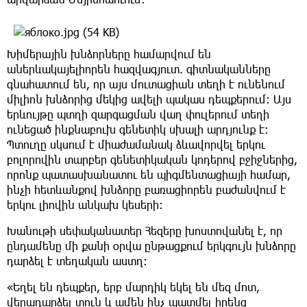
Խիմերային խնձորները համարվում են
աներևակայելիորեն հազվագյուտ. գիտնականները
գնահատում են, որ այս մուտացիան տեղի է ունենում
միլիոն խնձորից մեկից ավելի պակաս դեպքերում։ Այս
երևույթը պտղի զարգացման վաղ փուլերում տեղի
ունեցած ինքնաբուխ գենետիկ սխալի արդյունք է։
Պտուղը սկսում է միաժամանակ ձևավորվել երկու
բոլորովին տարբեր գենետիկական կոդերով բջիջներից,
որոնք պատասխանատու են պիգմենտացիայի համար,
ինչի հետևանքով խնձորը բառացիորեն բաժանվում է
երկու լիովին անկախ կեսերի։
Խանութի սեփականատեր Հեզերը խոստովանել է, որ
ընդամենը մի քանի օրվա ընթացքում երկգույն խնձորը
դարձել է տեղական աստղ։
«Եղել են դեպքեր, երբ մարդիկ եկել են մեզ մոտ,
վերադարձել տուն և ամեն ինչ պատմել իրենց