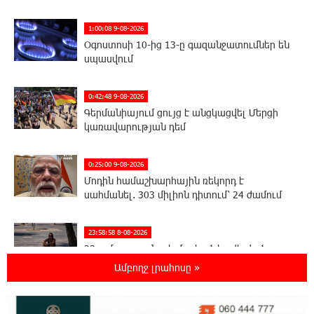
1:00:08 9-08-2026
Օգոստոսի 10-ից 13-ը գազանջատումներ են
սպասվում
0:42:48 9-08-2026
Գերմանիայում ցույց է անցկացվել Մերցի
կառավարության դեմ
0:25:00 9-08-2026
Մոդին համաշխարհային ռեկորդ է
սահմանել. 303 միլիոն դիտում՝ 24 ժամում
23:58:58 8-08-2026
23-ամյա ուսանողի մշակած հավելվածը
հարավկորեական App Store-ում շրջանցել է
Ամբողջ լրահոսը »
նույնիսկ Google Maps-ը
23:39:22 8-08-2026