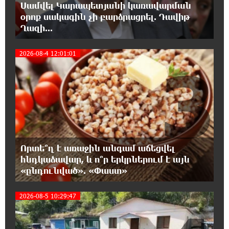
նկատմամբ կրկնում է վրացական սցենարը
Սամվել Կարապետյանի կառավարման
օրոք սակագին չի բարձրացրել. Դավիթ
Ղազի...
17:36:59 8-08-2026
Ադրբեջանցիների բնակեցումը
2026-08-4 12:01:01
Հայաստանում լուրջ վտանգներ է
3
պարունակում. Ավետիք Չալաբյան
17:28:45 8-08-2026
«Հայաքվե»-ի հայտարարությունից հետո
WCC-ն արձագանքել է Հայ Եկեղեցու շուրջ
ստեղծված իրավիճակին
Որտե՞ղ է առաջին անգամ աճեցվել
16:58:38 8-08-2026
հնդկաձավար, և ո՞ր երկրներում է այն
«Շտապ հաստատեք քարտի տվյալները»․
«ընդունված». «Փաստ»
IDBank-ը զգուշացնում է հյուրանոցների
ամրագրման հետ կապված զեղծարարությունների մասին
2026-08-5 10:29:47
16:29:54 8-08-2026
Մհեր Անանյանն ընդգրկվել է Յունիբանկի