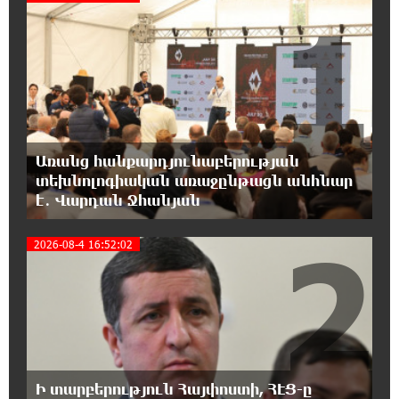
1
18:59:05 8-08-2026
Երևանի Կենտրոնում փոշու
պարունակությունը գրեթե ամբողջ շաբաթ
գերազանցել է թույլատրելի սահմանը
18:40:08 8-08-2026
Առանց հանքարդյունաբերության
Իրանը պատրաստ է բացել Հորմուզի
տեխնոլոգիական առաջընթացն անհնար
նեղուցը, եթե ԱՄՆ-ն ընդունի
է․ Վարդան Ջհանյան
հանրապետության պայմանները
2
2026-08-4 16:52:02
18:21:30 8-08-2026
Երևանում անցկացվել է հաշմանդամություն
ունեցող անձանց միջազգային մարզական
փառատոն
18:02:58 8-08-2026
Դմիտրի Մեդվեդև. Արևմուտքի
Ի տարբերություն Հայփոստի, ՀԷՑ-ը
քաղաքականությունը Հայաստանի