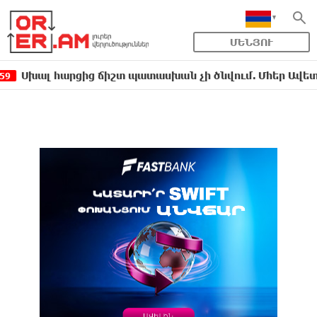
ՄԵՆՅՈՒ
հարցից ճիշտ պատասխան չի ծնվում. Մհեր Ավետիսյան