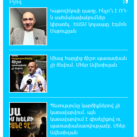
Բլոգ
Հայհիդրոմետի տնօրենը գրել է
Կաթողիկոսի դատը. Ինչո՞ւ է ՌԴ-
ն սահմանափակումներ
22:07:09 8-08-2026
կիրառել․ ԵԱՏՄ կոլապսը. Էդմոն
Արտակարգ դեպք՝ Երևանում․ կոտրել են
Մարուքյան
«Հույս բոլոր մարդկանց» հիմնադրամի
շենքի պատուհաններն ու դռները
Սխալ հարցից ճիշտ պատասխան
21:48:41 8-08-2026
Ալիևն ու Թրամփը հեռախոսազրույց են
չի ծնվում. Մհեր Ավետիսյան
ունեցել
21:29:45 8-08-2026
«Ինտեր»-ը հաղթեց «Յուվենտուս»-ին
Պետությունը կարծիքներով չի
կառավարվում. այն
21:10:46 8-08-2026
կառավարվում է գիտելիքով ու
Քրեական վարույթի շրջանակում անձի
պատասխանատվությամբ. Մհեր
անձնական և ընտանեկան կյանքին առնչվող
Ավետիսյան
տվյալների անհարկի հրապարակումն անթույլատրելի է.