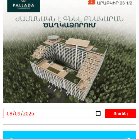
Ռուսաստանի տարածքում ոչնչացվել է
ուկրաինական 360 անօդաչու թռչող սարք
23:20:45 8-08-2026
Օգոստոսի 10-ին, 11-ին, 12-ին, 13-ին, 14-ին,
17-ին, 18-ին և 20-ին հարյուրավոր
հասցեներում լույս չի լինելու
23:01:57 8-08-2026
Ողբերգական դեպք՝ Երևանում․ Կիևյան
կամրջի տակ հայտնաբերվել է տղամարդու
մարմին
22:43:21 8-08-2026
Ադրբեջանի Սարով գյուղում տանը 18-ամյա
աղջկա դի է հայտնաբերվել
22:25:11 8-08-2026