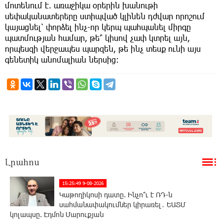
մոտենում է. առաջիկա օրերին խանութի
սեփականատերերը ստիպված կլինեն դժվար որոշում
կայացնել՝ փորձել ինչ-որ կերպ պահպանել միրգը
պատմության համար, թե՞ կիսով չափ կտրել այն,
որպեսզի վերջապես պարզեն, թե ինչ տեսք ունի այս
գենետիկ անոմալիան ներսից։
Լրահոս
15:25:49 9-08-2026
Կաթողիկոսի դատը. Ինչո՞ւ է ՌԴ-ն
սահմանափակումներ կիրառել․ ԵԱՏՄ
կոլապսը. Էդմոն Մարուքյան