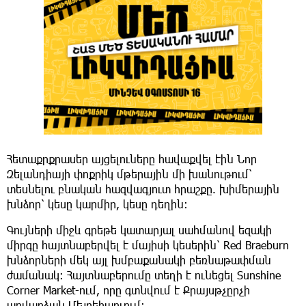
Հետաքրքրասեր այցելուները հավաքվել էին Նոր
Զելանդիայի փոքրիկ մթերային մի խանութում՝
տեսնելու բնական հազվագյուտ հրաշքը. խիմերային
խնձոր՝ կեսը կարմիր, կեսը դեղին։
Գույների միջև գրեթե կատարյալ սահմանով եզակի
միրգը հայտնաբերվել է մայիսի կեսերին՝ Red Braeburn
խնձորների մեկ այլ խմբաքանակի բեռնաթափման
ժամանակ։ Հայտնաբերումը տեղի է ունեցել Sunshine
Corner Market-ում, որը գտնվում է Քրայսթչըրչի
արվարձան Մեյրեհաուում։