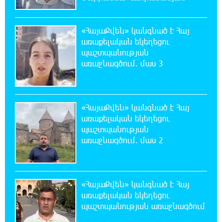
18:58:46 7-08-2026
Թրամփը ասել է, որ հանրապետականները
կարող են պարտվել Կոնգրեսի միջանկյալ
«ՀայաՔվեն» կանգնած է Հայ
ընտրություններում
առաքելական եկեղեցու
պաշտպանության
18:51:59 7-08-2026
առաջնագծում. մաս 3
«ՀայաՔվեի» անդամները ևս
Վաղարշապատի դատարանի բակում են`
հաջակցություն Հայ առաքելական եկեղեցու և նրա
Հովվապետի
«ՀայաՔվեն» կանգնած է Հայ
առաքելական եկեղեցու
18:47:06 7-08-2026
պաշտպանության
Օգոստոսի 7-ը ասորի ժողովրդի
առաջնագծում. մաս 2
ցեղասպանության հիշատակի օրն է․ Ուժեղ
Հայաստան
«ՀայաՔվեն» կանգնած է Հայ
18:41:31 7-08-2026
առաքելական եկեղեցու
Հայաստանը ապրում է իր գոյության
պաշտպանության առաջնագծում
ամենախայտառակ ժամանակաշրջանը․
Գառնիկ Դավթյան