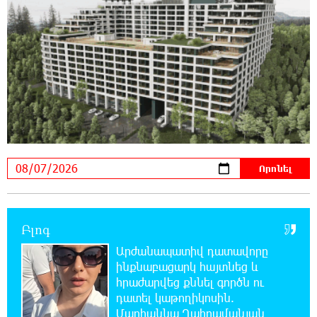
20:11:48 7-08-2026
Սլովակիայի արևելքում արտակարգ
դրություն է հայտարարվել շոգի ալիքների
պատճառով
19:53:41 7-08-2026
Երթևեկության կազմակերպման
փոփոխություն տեղի կունենա
19:35:21 7-08-2026
Հայաստանի հավաքականի նախկին
մարզիչը կգլխավորի Ղազախստանի
հավաքականը
Բլոգ
Արժանապատիվ դատավորը
19:17:59 7-08-2026
ինքնաբացարկ հայտնեց և
ԱԱԾ-ն զեկույց է ներկայացրել
հրաժարվեց քննել գործն ու
դատել կաթողիկոսին.
Մարիաննա Ղահրամանյան