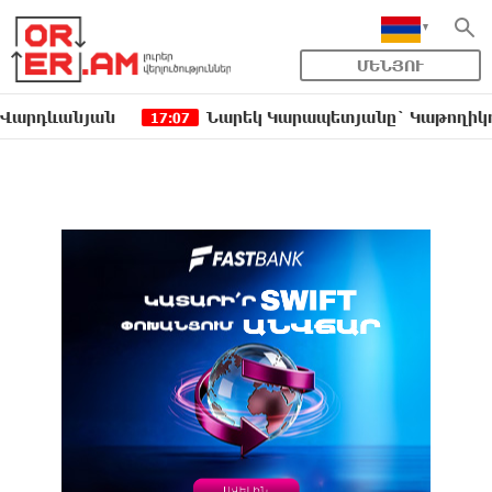
ՄԵՆՅՈՒ
նյան
Նարեկ Կարապետյանը` Կաթողիկոսին հեռաց
17:07