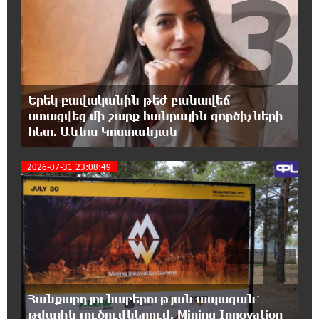
3
0:20:46 6-08-2026
Իրազեկում․ գործարկվելու է էլեկտրական
շչակ
0:03:57 6-08-2026
Երեկ բավականին թեժ բանավեճ
37 թիվն է. վաղը զանգը հնչելու է նույնիսկ
ստացվեց մի շարք հանրային գործիչների
կատակ անողների համար. Մենուա
հետ. Աննա Կոստանյան
Սողոմոնյան
2026-07-31 23:08:49
4
23:50:47 5-08-2026
Օգոստոսի 6-ին, 7-ին, 10-ին, 11-ին, 12-ին և
13-ին հարյուրավոր հասցեներում լույս չի
լինելու
23:31:16 5-08-2026
Ջուր հավաքեք․ բազմաթիվ հասցեներում
ջուր չի լինելու
Հանքարդյունաբերության ապագան՝
թվային լուծումներում. Mining Innovation