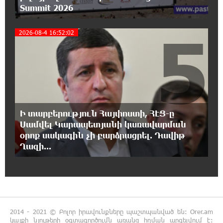
Summit 2026
23:13:33 5-08-2026
Եվրոպայի մայրաքաղաքները գրանցում են
5
շոգի նոր ռեկորդներ
2026-08-4 16:52:02
22:54:16 5-08-2026
Զովունի-Եղվարդ ճանապարհին բախվել են
«Alfa Romeo»-ն և «Opel»-ը. կա վիրավոր
22:44:25 5-08-2026
Ի տարբերություն Հայփոստի, ՀԷՑ-ը
Անունս տալուց առաջ գոնե լվացվեք․ Էդմոն
Սամվել Կարապետյանի կառավարման
Մարուքյան
օրոք սակագին չի բարձրացրել. Դավիթ
Ղազի...
22:40:10 5-08-2026
Այսօր մենք ունենք մի իրավիճակ, երբ որ
բանտերը լիքն են քաղբանտարկյալներով,
նորերին բերելու համար, քանի որ տեղ չկա, հերթափոխով
հներին ուղարկում են տնային կալանքի․ Անահիտ
Ադամյան
2014 - 2021 © Բոլոր իրավունքները պաշտպանված են: Orer.am
կայքի նյութերի օգտագործումն առանց հղման արգելվում է: