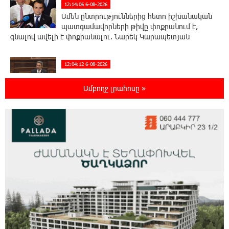
12:14:06 6-08-2026
Ամեն ընտրություններից հետո իշխանական
պատգամավորների թիվը փոքրանում է,
գնալով ավելի է փոքրանալու. Նարեկ Կարապետյան
12:04:12 6-08-2026
Սամվել Կարապետյանի տեսլականը
համոզեց ինձ վերադառնալ
Ամբողջ լրահոսը »
քաղաքականություն․ Արամ Վարդևանյան
12:01:33 6-08-2026
Մեդիչիների հետքը նաև գինեգործության
մեջ. «Փաստ»
11:53:22 6-08-2026
Մի´ հանձնվիր թուրքական
ողորմածությանը, պայքարիր մինչև վերջ.
Ավետիք Չալաբյանի ուղերձը կալանավայրից