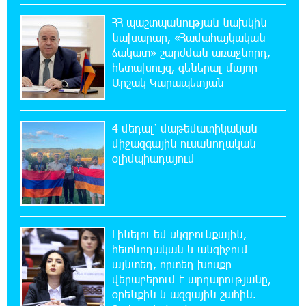
Եվրոպական երազանք աղքատության
հետհամով. առևտրային ճգնաժամը մտել է
ՀՀ պաշտպանության նախկին
վտանգավոր փուլ. «Փաստ»
նախարար, «Համահայկական
ճակատ» շարժման առաջնորդ,
հետախույզ, գեներալ-մայոր
10:43:08 6-08-2026
Արշակ Կարապետյան
Հարցնում են իրար.«ամուսինդ ո՞նց է, քեռիդ
ո՞նց է». Մարուքյանը հիասթափված է
նորընտիր խորհրդարանից
4 մեդալ՝ մաթեմատիկական
միջազգային ուսանողական
10:35:54 6-08-2026
օլիմպիադայում
Ոչխարները արևային էլեկտրակայանի մոտ,
և դա փոխում է պատկերացումները
էներգիայի արտադրության մասին
10:32:18 6-08-2026
Լինելու եմ սկզբունքային,
Ինչո՞ւ է Հայաստանի
հետևողական և անզիջում
գյուղատնտեսությունը կորցնում իր
այնտեղ, որտեղ խոսքը
դիմադրողականությունը. «Փաստ»
վերաբերում է արդարությանը,
օրենքին և ազգային շահին.