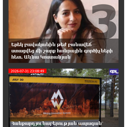
3
Մհեր Բաղդասարյանին
22:17:04 5-08-2026
Կեղծ էջով քաղաքացիներին առաջարկվում
է մասնակցել խաղարկության․ զգուշացում
Երեկ բավականին թեժ բանավեճ
21:59:34 5-08-2026
ստացվեց մի շարք հանրային գործիչների
Հարավային Լիբանանում պայթյունի
հետ. Աննա Կոստանյան
հետևանքով զոհվել է առնվազն երկու
իսրայելցի զինծառայող
2026-07-31 23:08:49
4
21:39:45 5-08-2026
Բախվել են «Jeep»-ն ու «Ford»-ը. կա 4
վիրավոր
21:30:30 5-08-2026
Խոշոր հրդեհ՝ Գավառի Արծվաքար
թաղամասի փայտի արտադրամասում.
Հանքարդյունաբերության ապագան՝
վերջինն ամբողջությամբ վերածվել է մոխրի