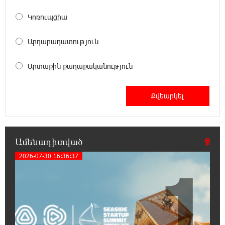
լինելու
Կոռուպցիա
23:31:16 5-08-2026
Արդարադատություն
Ջուր հավաքեք․ բազմաթիվ հասցեներում
ջուր չի լինելու
Արտաքին քաղաքականություն
23:13:33 5-08-2026
Եվրոպայի մայրաքաղաքները գրանցում են
շոգի նոր ռեկորդներ
22:54:16 5-08-2026
Ամենադիտված
Զովունի-Եղվարդ ճանապարհին բախվել են
«Alfa Romeo»-ն և «Opel»-ը. կա վիրավոր
2026-07-30 16:36:37
1
22:44:25 5-08-2026
Անունս տալուց առաջ գոնե լվացվեք․ Էդմոն
Մարուքյան