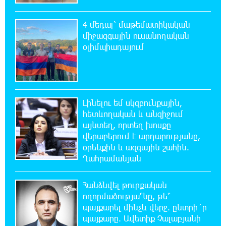
կկատարվեն. «Փաստ»
4 մեդալ՝ մաթեմատիկական
միջազգային ուսանողական
7:03:23 6-08-2026
օլիմպիադայում
Ընտրություններն ավարտվեցին,
իշխանություններին էլ ոչինչ չի
հետաքրքրու՞մ. «Փաստ»
6:32:20 6-08-2026
Լինելու եմ սկզբունքային,
Նոր պարտքեր են ներգրավում ճեղքերը
հետևողական և անզիջում
փակելու համար. «Փաստ»
այնտեղ, որտեղ խոսքը
վերաբերում է արդարությանը,
6:01:15 6-08-2026
օրենքին և ազգային շահին.
Անհավասարակշռության և նոր
Ղահրամանյան
կախվածության վտանգները. «Փաստ»
Հանձնվել թուրքական
0:57:28 6-08-2026
ողորմածությա՞նը, թե՞
Ես հավատում եմ, որ «Արարարտ-
պայքարել մինչև վերջ. ընտրի´ր
Արմենիան» ունակ է անցնել որակավորման
պայքարը. Ավետիք Չալաբյանի
վերջին փուլ. Բերեզովսկի