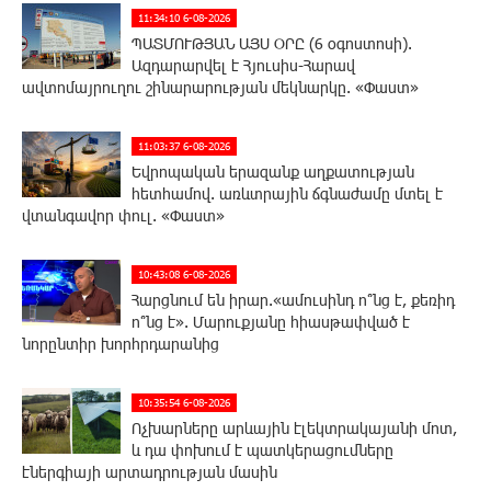
11:34:10 6-08-2026
ՊԱՏՄՈՒԹՅԱՆ ԱՅՍ ՕՐԸ (6 օգոստոսի).
Ազդարարվել է Հյուսիս-Հարավ
ավտոմայրուղու շինարարության մեկնարկը. «Փաստ»
11:03:37 6-08-2026
Եվրոպական երազանք աղքատության
հետհամով. առևտրային ճգնաժամը մտել է
վտանգավոր փուլ. «Փաստ»
10:43:08 6-08-2026
Հարցնում են իրար.«ամուսինդ ո՞նց է, քեռիդ
ո՞նց է». Մարուքյանը հիասթափված է
նորընտիր խորհրդարանից
10:35:54 6-08-2026
Ոչխարները արևային էլեկտրակայանի մոտ,
և դա փոխում է պատկերացումները
էներգիայի արտադրության մասին