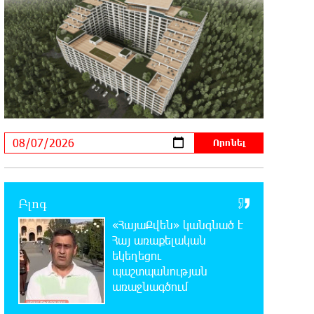
12:00:28 7-08-2026
Փաշազադեն և Փաշինյանն ընդդեմ
Հայ Առաքելական Սուրբ Եկեղեցու
11:39:39 7-08-2026
Բարձր տեխնոլոգիաները
զարգանում են
հանքարդյունաբերության շնորհիվ․ ԶՊՄԿ
11:18:51 7-08-2026
Ucom-ի աջակցությամբ
Բլոգ
ներկայացվեց «Մտապահիր
«ՀայաՔվեն» կանգնած է
կենդանիներին» կրթական խաղը
Հայ առաքելական
եկեղեցու
11:12:58 7-08-2026
պաշտպանության
Այսօր ժամը 15:00 ից «Ուժեղ
առաջնագծում
Հայաստան»-ի պատգամավորները
կլքեն ԱԺ-ն և կշարժվեն դեպի Էջմիածին. Նարեկ