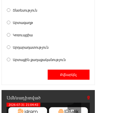
23:50:00 6-08-2026
Տնտեսություն
Վինիսիուսը նոր պայմանագիր է
կնքել «Ռեալի» հետ․
Արտագաղթ
պաշտոնական
Կոռուպցիա
23:32:35 6-08-2026
Սպասվում է քամու ուժգնացում,
Արդարադատություն
ամպրոպ․ եղանակը՝ օգոստոսի 7-
ից 11-ին
Արտաքին քաղաքականություն
23:14:18 6-08-2026
Խոշոր հրդեհ՝ Երևանի Սիլիկյան
թաղամասի հարևանությամբ
գտնվող աղբավայրում. կրակն ու ծուխը տեսանելի
են մի քանի կիլոմետրից
Ամենադիտված
22:55:16 6-08-2026
2026-07-31 21:04:43
Հնդկաստանի և Իսրայելի
վարչապետները քննարկել են