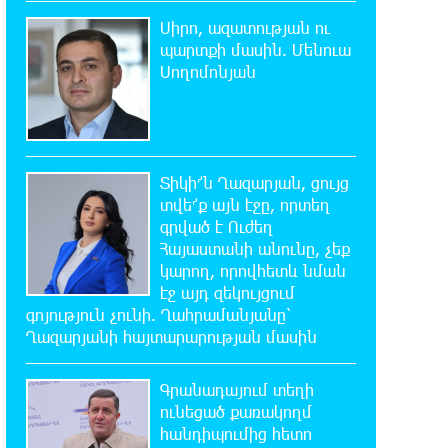
Կարապետյան
Սիրո, ազատության ու
պարտքի մասին. Մենուա
11:06:57 7-08-2026
Սողոմոնյան
Այսօր ամոթի օր է, այսօր
Էջմիածնում դատում են Ամենայն
Հայոց Կաթողիկոսին․ Մարիաննա Ղահրամանյան
Տիկի՜ն Ղազարյան, ցույց
10:44:42 7-08-2026
տվե՜ք այն էջը, որտեղ
«ՀայաՔվեն» կանգնած է Հայ
գրված է Ուժեղ
առաքելական եկեղեցու
պաշտպանության առաջնագծում
Հայաստանի անունը, չեք
կարող, որովհետև նման
էջ այդ զեկույցում
10:40:33 7-08-2026
գոյություն չունի. Ղահրամանյանը՝
«ՀայաՔվե»-ն խստորեն
Ղազարյանի հայտարարության մասին
դատապարտում է Գարեգին Բ-ի և
եպիսկոպոսների նկատմամբ քրեական
հետապնդումը
Գրանադայում տեղի
ունեցած քառակողմ
հանդիպումից հետո
9:30:39 7-08-2026