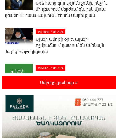
Եթե հարց գոյություն չունի, ինչո՞ւ
մի դեպքում մերժում են, իսկ մյուս
դեպքում՝ համաձայնում․ Էդմոն Մարուքյան
14:34:48 7-08-2026
Այսօր ամոթի օր է, այսօր
Էջմիածնում դատում են Ամենայն
Հայոց Կաթողիկոսին
14:26:23 7-08-2026
«Արտ Լանչ»-ն արդեն Միացյալ
Նահանգներում է․ նոր մասնաճյուղ
Ամբողջ լրահոսը »
Լոս Անջելեսում
12:09:36 7-08-2026
Գրանադայում տեղի ունեցած
քառակողմ հանդիպումից հետո
տարածված հայտարարության մեջ Հայաստանի
տարածքը 29800 քառակուսի կիլոմետր է. Դավիթ
Ղազինյան