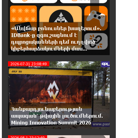
1
Մերձավոր Արևելքում տիրող իրավիճակը+
22:37:22 6-08-2026
«Անվճար բոնուսներ խաղերում».
Մալաթիա-Սեբաստիա վարչական
IDBank-ը զգուշացնում է
շրջանում արմատից փտած
հերթական ծառն է տապալվել
դպրոցականների դեմ ուղղված
կիբերհարձակումների մաս...
2
22:19:14 6-08-2026
2026-07-31 23:08:49
Իրանը և Օմանը պլանավորում են
փոխել Հորմուզի նեղուցի
նավագնացության կառուցվածքը
22:00:57 6-08-2026
8-ամյա Մոնթե Մուրադյանն ու
Սյունե Քոսակյանը հաղթահարել
Հանքարդյունաբերության
են Արարատի գագաթը
ապագան՝ թվային լուծումներում.
Mining Innovation Summit 2026
21:41:25 6-08-2026
Վթար Լոռու մարզում․
2026-08-1 23:12:49