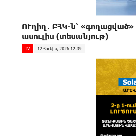
ՈՒղիղ․ ԲՀԿ-ն՝ «գողացված»
ասուլիս (տեսանյութ)
TV
12 Հունիս, 2026 12:39