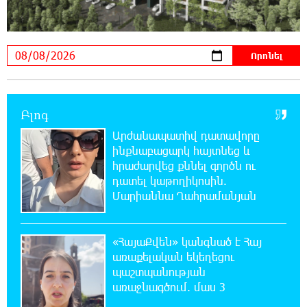
զարգանա Հայաստանի տնտեսությունը ու
հետո գնա ԵՄ. Արշակ Կարապետյան
21:07:27 7-08-2026
ԱՄՆ վերաքննիչ դատարանը արգելափակել
է Թրամփի 400 միլիոն դոլար արժողությամբ
Սպիտակ տան պարահանդեսային դահլիճի նախագիծը
Բլոգ
Արժանապատիվ դատավորը
21:03:44 7-08-2026
ինքնաբացարկ հայտնեց և
Կաթողիկոսի նկատմամբ իրականացվող
հրաժարվեց քննել գործն ու
բռնադատավարությունը միահեծան
դատել կաթողիկոսին.
իշխանության հետևանք է. Հանրային Դաշինք
Մարիաննա Ղահրամանյան
20:59:50 7-08-2026
Մեր երկրում իշխանության և ընդդիմության
«ՀայաՔվեն» կանգնած է Հայ
անվերջանալի պայքարում տուժում է միայն
առաքելական եկեղեցու
ու միայն ՀՀ քաղաքացին. Աննա Կոստանյան
պաշտպանության
առաջնագծում. մաս 3
20:49:35 7-08-2026