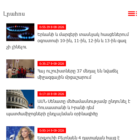
Լրահոս
0:55:39 8-08-2026
Երևանի և մարզերի տասնյակ հասցեներում
օգոստոսի 10-ին, 11-ին, 12-ին և 13-ին գազ
չի լինելու
0:35:27 8-08-2026
Հայ ուշուիստները 37 մեդալ են նվաճել
միջազգային մրցաշարում
0:17:18 8-08-2026
ԱՄՆ Սենատը մեծամասնությամբ ընդունել է
Ռուսաստանի և Իրանի դեմ
պատժամիջոցների ընդլայնման օրինագիծը
0:00:14 8-08-2026
Երգչուհի Բեյոնսեն ​​4 դատական հայց է