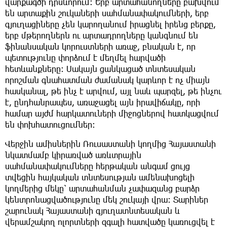
վարքագծի դրսևորում։ Երբ արտահանողները բախվում
են արտաքին շուկաների սահմանափակումների, երբ
գյուղացիները չեն կարողանում իրացնել իրենց բերքը,
երբ մթերողներն ու արտադրողները կանգնում են
ֆինանսական կորուստների առաջ, բնական է, որ
պետությունը փորձում է մեղմել հարվածի
հետևանքները։ Սակայն ցանկացած տնտեսական
որոշման գնահատման ժամանակ կարևոր է ոչ միայն
հասկանալ, թե ինչ է արվում, այլ նաև պարզել, թե ինչու
է, ընդհանրապես, առաջացել այն իրավիճակը, որի
համար այժմ հարկատուների միջոցներով հատկացվում
են փոխհատուցումներ։
Վերջին ամիսներին Ռուսաստանի կողմից Հայաստանի
նկատմամբ կիրառված առևտրային
սահմանափակումները հերթական անգամ ցույց
տվեցին հայկական տնտեսության ամենախոցելի
կողմերից մեկը՝ արտահանման չափազանց բարձր
կենտրոնացվածությունը մեկ շուկայի վրա։ Տարիներ
շարունակ Հայաստանի գյուղատնտեսական և
վերամշակող ոլորտների զգալի հատվածը կառուցվել է