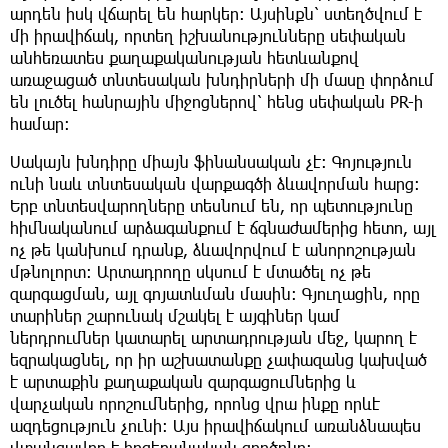
արդեն իսկ վճարել են հարկեր։ Այսինքն՝ ստեղծվում է
մի իրավիճակ, որտեղ իշխանությունները սեփական
անհեռատես քաղաքականության հետևանքով
առաջացած տնտեսական խնդիրների մի մասը փորձում
են լուծել հանրային միջոցներով՝ հենց սեփական PR-ի
համար։
Սակայն խնդիրը միայն ֆինանսական չէ։ Գոյություն
ունի նաև տնտեսական վարքագծի ձևավորման հարց։
Երբ տնտեսվարողները տեսնում են, որ պետությունը
հիմնականում արձագանքում է ճգնաժամերից հետո, այլ
ոչ թե կանխում դրանք, ձևավորվում է անորոշության
մթնոլորտ։ Արտադրողը սկսում է մտածել ոչ թե
զարգացման, այլ գոյատևման մասին։ Գյուղացին, որը
տարիներ շարունակ մշակել է այգիներ կամ
ներդրումներ կատարել արտադրության մեջ, կարող է
եզրակացնել, որ իր աշխատանքը չափազանց կախված
է արտաքին քաղաքական զարգացումներից և
վարչական որոշումներից, որոնց վրա ինքը որևէ
ազդեցություն չունի։ Այս իրավիճակում առանձնապես
վտանգավոր է հոգեբանական գործոնը։