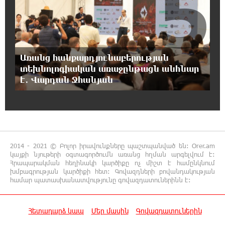
5
հեռացնել փորձելու մասին
16:57:42 7-08-2026
«ՀայաՔվեն» կանգնած է Հայ առաքելական
եկեղեցու պաշտպանության առաջնագծում.
Առանց հանքարդյունաբերության
մաս 3
տեխնոլոգիական առաջընթացն անհնար
է․ Վարդան Ջհանյան
16:50:26 7-08-2026
Վարչապետ լինել, չի նշանակում ինչ ուզել
անել
16:42:49 7-08-2026
2014 - 2021 © Բոլոր իրավունքները պաշտպանված են: Orer.am
«ՀայաՔվեն» կանգնած է Հայ առաքելական
կայքի նյութերի օգտագործումն առանց հղման արգելվում է:
եկեղեցու պաշտպանության առաջնագծում.
Հրապարակման հեղինակի կարծիքը ոչ միշտ է համընկնում
մաս 2
խմբագրության կարծիքի հետ: Գովազդների բովանդակության
համար պատասխանատվությունը գովազդատուներինն է:
16:26:52 7-08-2026
«ՀայաՔվեն» կանգնած է Հայ առաքելական
Հետադարձ կապ
Մեր մասին
Գովազդատուներին
եկեղեցու պաշտպանության առաջնագծում