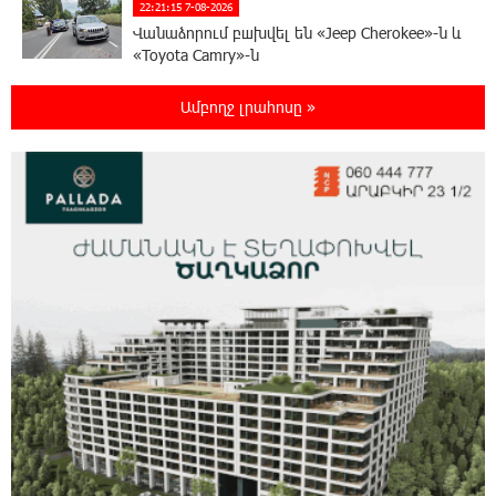
22:21:15 7-08-2026
Վանաձորում բшխվել են «Jeep Cherokee»-ն և
«Toyota Camry»-ն
Ամբողջ լրահոսը »
22:03:58 7-08-2026
Մասկը մերժել է Կիևի խնդրանքը՝
օգտագործել Starlink-ը Ռուսաստանի դեմ
հարվшծները կառավարելու համար
21:45:44 7-08-2026
Երևանում և մարզերում էլեկտրաէներգիայի
ընդհատումներ կլինեն
21:26:16 7-08-2026
Ստեփանավանում ռուս կին է փորձել
ինքնասպան լինել
21:08:37 7-08-2026
ԵԱՏՄ֊ն չի ուզում, որ իր միջոցներով