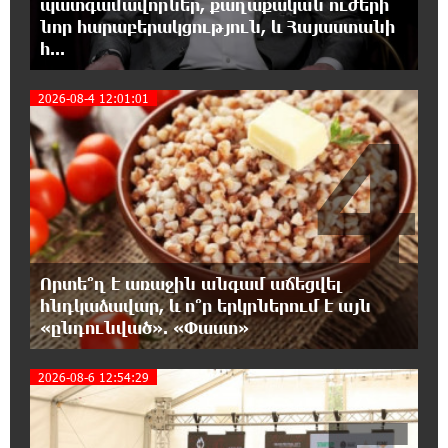
պատգամավորներ, քաղաքական ուժերի
կասկածյալը ձերբակալվել է
նոր հարաբերակցություն, և Հայաստանի
հ...
17:58:24 7-08-2026
Դատական նիստից հետո Մայր Տաճարում
2026-08-4 12:01:01
Վեհափառ Հայրապետը աղոթք է հնչեցնում
4
ժողովրդի հետ
17:31:07 7-08-2026
Վեհափառի հանդեպ տիտանական
ապօրինություն կա, անասելի ցավ եմ զգում.
Վարդևանյան
Որտե՞ղ է առաջին անգամ աճեցվել
17:30:48 7-08-2026
հնդկաձավար, և ո՞ր երկրներում է այն
Արժանապատիվ դատավորը ինքնաբացարկ
«ընդունված». «Փաստ»
հայտնեց և հրաժարվեց քննել գործն ու
դատել կաթողիկոսին. Մարիաննա Ղահրամանյան
2026-08-6 12:54:29
17:07:39 7-08-2026
Նարեկ Կարապետյանը` Կաթողիկոսին