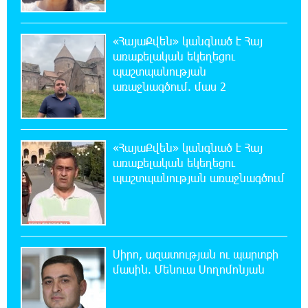
Փրկարարները հայտանաբերել են մոլորված
զբոսաշրջիկներին
«ՀայաՔվեն» կանգնած է Հայ
առաքելական եկեղեցու
20:39:24 7-08-2026
պաշտպանության
ԼՀԿ-ն պահանջում է դադարեցնել Գարեգին
առաջնագծում. մաս 2
Բ-ի և եպիսկոպոսների դեմ քրեական
հետապնդումը
20:30:30 7-08-2026
«ՀայաՔվեն» կանգնած է Հայ
Սարյան փողոցի բնակարաններից մեկում
առաքելական եկեղեցու
պայթյունի հետևանքով 55-ամյա
պաշտպանության առաջնագծում
տղամարդը այրվածքներով տեղափոխվել է
«Այրվածքաբանության ազգային կենտրոն»
20:11:48 7-08-2026
Սլովակիայի արևելքում արտակարգ
Սիրո, ազատության ու պարտքի
դրություն է հայտարարվել շոգի ալիքների
մասին. Մենուա Սողոմոնյան
պատճառով