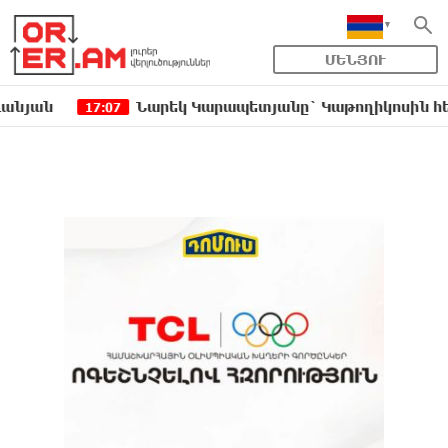
ՄԵՆՅՈՒ
Նարեկ Կարապետյանը` Կաթողիկոսին հեռացնել փո
17:07