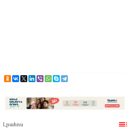
Լրահոս