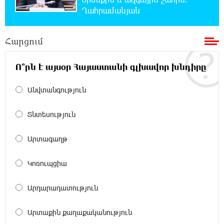
և պահեստների վրա
Ղահրամանյան
18:30:50 6-08-2026
Հարցում
«Ռեալ Մադրիդ»-ն ու «ՌԲ Լայպցիգը»
համաձայնության են եկել Յան Դիոմանդեի
տրանսֆերի վերաբերյալ
Ո՞րն է այսօր Հայաստանի գլխավոր խնդիրը
18:19:28 6-08-2026
Անվտանգություն
Այսօրվա կառավարությունը ուսանողներին
առաջարկում է պահանջարկ չունեցող
Տնտեսություն
մասնագիտություններ. Ատոմ Մխիթարյան
Արտագաղթ
18:03:08 6-08-2026
Հայրենիքը փոքրանում է մեր աչքերի առաջ․
Կոռուպցիա
ազգային ողբերգություն է․ Ավետիք
Չալաբյան
Արդարադատություն
17:35:34 6-08-2026
Արտաքին քաղաքականություն
Չպետք է լռել, պետք է խոսել Բաքվի ռեժիմի