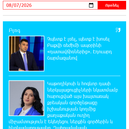
Օգոստոսի 7-ին՝ Գարեգին Բ Ամենայն Հայոց
Կաթողիկոսի դատական նիստը
20:44:49 6-08-2026
Բլոգ
ՆԳՆ-ն՝ աղբակույտի տակ մնացած
քաղաքացու մահվան մասին
Չպետք է լռել, պետք է խոսել
Բաքվի ռեժիմի ապօրինի
«դատավճիռներից». Էդուարդ
20:42:28 6-08-2026
Շարմազանով
«Համահայկական ճակատ» շարժումը
զորակցություն է հայտնում Ամենայն Հայոց
Կաթողիկոսին
Կաթողիկոսի և հոգևոր դասի
20:26:38 6-08-2026
ներկայացուցիչների նկատմամբ
Ավտովթար՝ Կոտայքի մարզում. Զովունի-
հարուցված այս խայտառակ
Եղվարդ ճանապարհին բախվել են «Alfa
քրեական գործընթացը
Romeo»-ն և «Opel»-ը. կա վիրավոր
իշխանության կողմից
քաղաքական ուղիղ
20:08:02 6-08-2026
միջամտություն է Եկեղեցու ներքին գործերին և
Արժևորվում է Շիրակի երգիծական
ինքնավարությանը. Ղահրամանյան