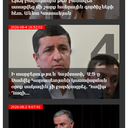
Երեկ բավականին թեժ բանավեճ
Ռեբուսը լուծելու համար, ասեք թե ինչպե՞ս
ստացվեց մի շարք հանրային գործիչների
ՀՀ 29.800 քկմ տարածքը կրճատվեց.
հետ. Աննա Կոստանյան
Վարդևանյանը՝ Հովհաննիսյանին
4
2026-08-4 16:52:02
15:00:46 6-08-2026
Ֆասթ Բանկը Սևան Ստարտափ Սամմիթին
ներկայացրել է իր պրոդուկտներն ու
քարտային առաջարկները
14:40:31 6-08-2026
Ընդդիմությունը պետք է իր շուրջը
Ի տարբերություն Հայփոստի, ՀԷՑ-ը
համախմբի արտախորհրդարանական բոլոր
Սամվել Կարապետյանի կառավարման
ուժերին. Արեգ Սավգուլյան
օրոք սակագին չի բարձրացրել. Դավիթ
Ղազի...
14:34:52 6-08-2026
Կաթողիկոսի և հոգևոր դասի
2026-08-2 9:07:41
ներկայացուցիչների նկատմամբ
հարուցված այս խայտառակ քրեական գործընթացը
իշխանության կողմից քաղաքական ուղիղ միջամտություն
է Եկեղեցու ներքին գործերին և ինքնավարությանը.