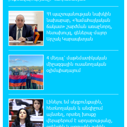
բանահյուսությունը
ՀՀ պաշտպանության նախկին
19:42:39 6-08-2026
նախարար, «Համահայկական
Վրաստանում պետական ​​պաշտոնյային
ճակատ» շարժման առաջնորդ,
կաշառելու փորձի համար քաղաքացի է
հետախույզ, գեներալ-մայոր
ձերբակալվել
Արշակ Կարապետյան
19:25:15 6-08-2026
ՌԴ-ն պատրաստ է շարունակել Հայաստանի
4 մեդալ՝ մաթեմատիկական
երկաթուղիների կոնցեսիոն կառավարումը.
միջազգային ուսանողական
Օվերչուկ
օլիմպիադայում
19:07:40 6-08-2026
Հայաստանի բնակչության թիվը շուրջ 7
հազարով ավելացել է
Լինելու եմ սկզբունքային,
հետևողական և անզիջում
18:49:45 6-08-2026
այնտեղ, որտեղ խոսքը
Իսրայելի ՊԲ-ն հարձակվել է Լիբանանում
վերաբերում է արդարությանը,
«Հըզբոլլահ»-ի հրամանատարական կետերի
օրենքին և ազգային շահին.