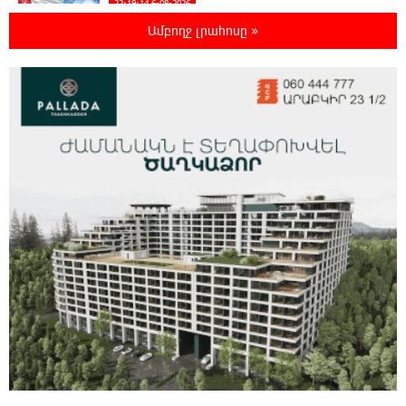
22:19:14 6-08-2026
Իրանը և Օմանը պլանավորում են փոխել
Ամբողջ լրահոսը »
Հորմուզի նեղուցի նավագնացության
կառուցվածքը
22:00:57 6-08-2026
8-ամյա Մոնթե Մուրադյանն ու Սյունե
Քոսակյանը հաղթահարել են Արարատի
գագաթը
21:41:25 6-08-2026
Վթար Լոռու մարզում․ փրկարարները
վարորդին դուրս են բերել արգելափակումից
21:23:57 6-08-2026
Երևանում երթուղիների փոփոխություն
կլինի
21:10:46 6-08-2026