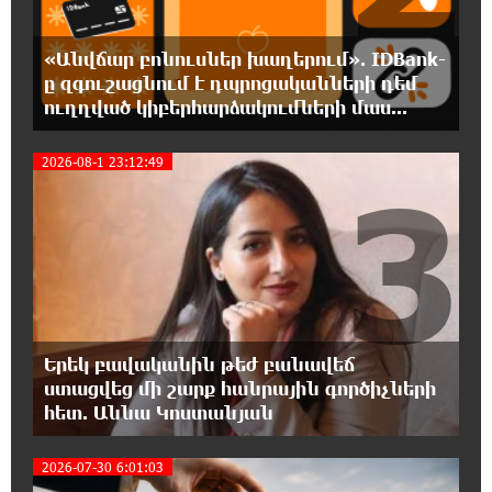
գումարման Ազգային ժողովի առաջին նիստերի և
սպասելիքների/չսպասելիքների մասին. Աննա Կոստանյան
«Անվճար բոնուսներ խաղերում». IDBank-
ը զգուշացնում է դպրոցականների դեմ
18:27:27 5-08-2026
ուղղված կիբերհարձակումների մաս...
Սիրո, ազատության ու պարտքի մասին՝
գրականությամբ, փիլիսոփայությամբ ու
2026-08-1 23:12:49
քաղաքականությամբ. Մենուա Սողոմոնյան
3
18:21:07 5-08-2026
Հանձնվել թուրքական ողորմածությա՞նը,
թե՞ պայքարել մինչև վերջ. ընտրի´ր
պայքարը. Ավետիք Չալաբյանի ուղերձը կալանավայրից
18:16:33 5-08-2026
Երեկ բավականին թեժ բանավեճ
Ազգային ժողովը լեգիտիմ չէ, քանի որ
ստացվեց մի շարք հանրային գործիչների
իշխանությունը կեղծել է ընտրությունները.
հետ. Աննա Կոստանյան
Ցոլակ Ակոպյան
2026-07-30 6:01:03
18:11:05 5-08-2026