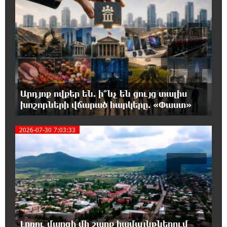
4
Մեր երկրում իշխանության և ընդդիմության
անվերջանալի պայքարի մեջ տուժում է
միայն ՀՀ քաղաքացին. Աննա Կոստանյան
18:09:44 5-08-2026
Իրանում այս տարի արդեն հինգ
տասնյակից ավելի մարդ է մահապատժի
ենթարկվել. ՄԱԿ
Արդյոք ովքեր են. ի՞նչ են ցույց տալիս
խոշորների վճարած հարկերը. «Փաստ»
18:02:08 5-08-2026
Եթե ուսումնասիրենք ասֆալտապատման
2026-07-30 7:03:33
5
աշխատանքները, ապա կբացահայտենք
մեծագույն խախտումներ. Հրայր Կամենդատյան
17:27:06 5-08-2026
IDBank-ը ներկայացնում է նոր Mastercard
World քարտը՝ ճանապարհորդական
առավելություններով և հատուկ արշավով
Լոռու մարզի մի շարք համայնքներում