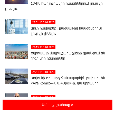
13-ին հարյուրավոր հասցեներում լույս չի
լինելու
23:31:16 5-08-2026
Ջուր հավաքեք․ բազմաթիվ հասցեներում
ջուր չի լինելու
23:13:33 5-08-2026
Եվրոպայի մայրաքաղաքները գրանցում են
շոգի նոր ռեկորդներ
22:54:16 5-08-2026
Զովունի-Եղվարդ ճանապարհին բախվել են
«Alfa Romeo»-ն և «Opel»-ը. կա վիրավոր
22:44:25 5-08-2026
Անունս տալուց առաջ գոնե լվացվեք․ Էդմոն
Ամբողջ լրահոսը »
Մարուքյան