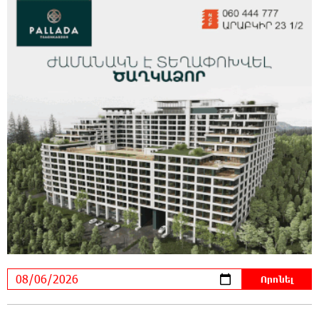
22:40:10 5-08-2026
Այսօր մենք ունենք մի իրավիճակ, երբ որ
բանտերը լիքն են քաղբանտարկյալներով,
նորերին բերելու համար, քանի որ տեղ չկա, հերթափոխով
հներին ուղարկում են տնային կալանքի․ Անահիտ
Ադամյան
22:36:21 5-08-2026
Իրանն ու Օմանը համաձայնեցրել են
Հորմուզի նեղուցով նոր երթուղու
կոորդինատները
22:35:49 5-08-2026
Կարենիսի Առաքելոց վանք, 5-րդ դար.
պաշտպանենք մեր եկեղեցին․ Մենուա
Սողոմոնյան
22:26:38 5-08-2026
Tete A Tete նախագծի շրջանակներում