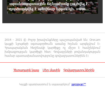
16:41:40 5-08-2026
տրանսպորտային ճգնաժամը լուծվել է.
Կոնվերս Բանկը և Visa-ն ընդլայնում են
գործարկվել է անվճար երթուղի. «Փա...
ռազմավարական համագործակցությունը՝
նոր հաճախորդակենտրոն լուծումների զարգացման
նպատակով
16:34:21 5-08-2026
2014 - 2021 © Բոլոր իրավունքները պաշտպանված են: Orer.am
Լինելու եմ սկզբունքային, հետևողական և
կայքի նյութերի օգտագործումն առանց հղման արգելվում է:
անզիջում այնտեղ, որտեղ խոսքը
Հրապարակման հեղինակի կարծիքը ոչ միշտ է համընկնում
վերաբերում է արդարությանը, օրենքին և ազգային շահին.
խմբագրության կարծիքի հետ: Գովազդների բովանդակության
Ղահրամանյան
համար պատասխանատվությունը գովազդատուներինն է:
16:29:13 5-08-2026
Հետադարձ կապ
Մեր մասին
Գովազդատուներին
Ռուսաստանը պետք է վճարի իր
պատճառած ավերածnւթյnւնների համար.
Ուրսուլա ֆոն դեր Լայեն
Կայքի պատրաստում և սպասարկում՝
sargssyan™
15:21:53 5-08-2026
Առաջին ելույթս Ազգային ժողովում․
Մամիկոն Ասլանյան