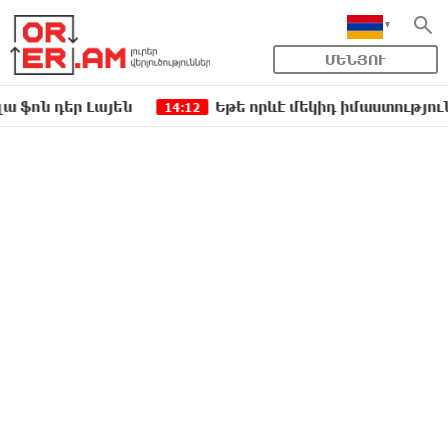
ՄԵՆՅՈՒ
ր Լայեն
Եթե որևէ մեկիդ իմաստություն է պակա
14:12