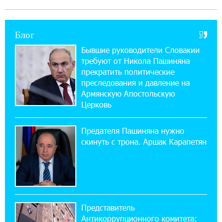
imID
Блог
21:09:13 31-07-2026
«Бесплатные бонусы в играх»: IDBank
Бывшие руководители Словакии
предупреждает о кибератаках на школьников
требуют от Никола Пашиняна
прекратить политические
11:21:15 31-07-2026
преследования и давление на
ЕАЭС со временем будет расширяться. Когда-
Армянскую Апостольскую
нибудь это поймёт и рядовой армянин, но
Церковь
будет уже поздно
Предателя Пашиняна нужно
11:03:52 31-07-2026
скинуть с трона. Аршак Карапетян
Если Израиль использует тему Геноцида
армян против Эрдогана, то что для него
значит сам Геноцид?
17:16:14 30-07-2026
Представитель
ВТБ (Армения): вклад «Стабильный» — до
Антикоррупционного комитета:
10% годовых и оформление в мобильном