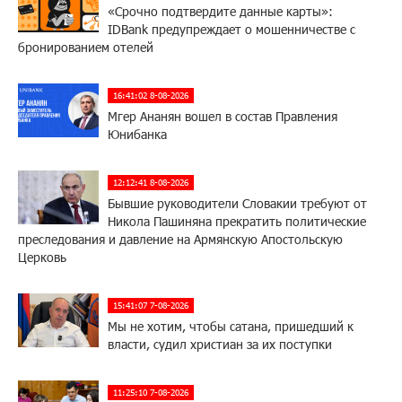
«Срочно подтвердите данные карты»:
IDBank предупреждает о мошенничестве с
бронированием отелей
16:41:02 8-08-2026
Мгер Ананян вошел в состав Правления
Юнибанка
12:12:41 8-08-2026
Бывшие руководители Словакии требуют от
Никола Пашиняна прекратить политические
преследования и давление на Армянскую Апостольскую
Церковь
15:41:07 7-08-2026
Мы не хотим, чтобы сатана, пришедший к
власти, судил христиан за их поступки
11:25:10 7-08-2026