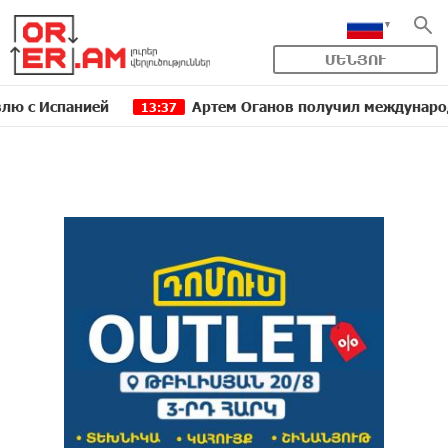
ՄԵՆՅՈՒ
панией
Артем Оганов получил международную госп
13:37