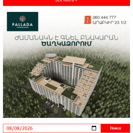
специальной акцией
14:56:06 5-08-2026
Ucom и FPWC обеспечат круглосуточный
мониторинг дикой природы в Гнишике с
помощью солнечной энергии
14:56:01 5-08-2026
Ucom и FPWC обеспечат круглосуточный
мониторинг дикой природы в Гнишике с
помощью солнечной энергии
22:41:05 3-08-2026
Idram и IDBank - рядом со стартапами на
Seaside Startup Summit
10:12:55 3-08-2026
В мобильном приложении Юнибанка теперь
можно зарегистрироваться также с помощью