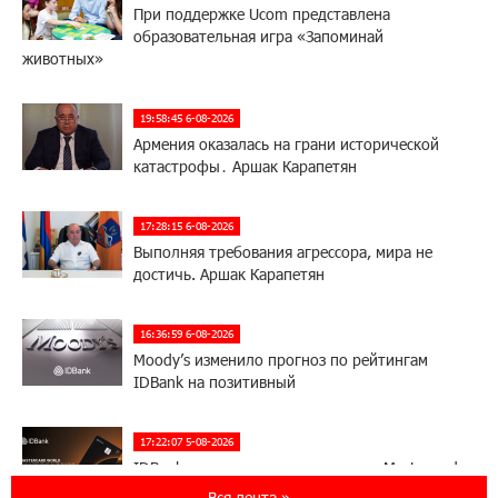
При поддержке Ucom представлена
образовательная игра «Запоминай
животных»
19:58:45 6-08-2026
Армения оказалась на грани исторической
катастрофы․ Аршак Карапетян
17:28:15 6-08-2026
Выполняя требования агрессора, мира не
достичь. Аршак Карапетян
16:36:59 6-08-2026
Moody’s изменило прогноз по рейтингам
IDBank на позитивный
17:22:07 5-08-2026
IDBank представляет новую карту Mastercard
World с преимуществами для путешествий и
Вся лента »