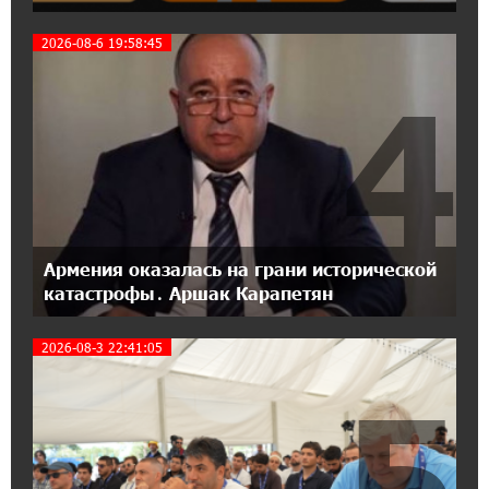
18:04:39 13-07-2026
2026-08-6 19:58:45
День благодарности клиентам в Ванадзоре:
IDBank
4
17:07:36 11-07-2026
Пашинян замотивирован уничтожить
Армению․ Аршак Карапетян
14:27:40 11-07-2026
«Мой лес Армения» — бенефициар
Армения оказалась на грани исторической
инициативы «Сила одного драма» в июле
катастрофы․ Аршак Карапетян
2026-08-3 22:41:05
12:56:04 11-07-2026
Станьте акционером Юнибанка и
5
воспользуйтесь выгодным инвестиционным
предложением
21:45:09 9-07-2026