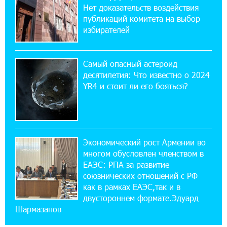
приложении
Нет доказательств воздействия
публикаций комитета на выбор
избирателей
17:03:49 30-07-2026
Платформа Rate.Trading на Seaside Startup
Summit: IDBank представил инновационное
Самый опасный астероид
решение
десятилетия: Что известно о 2024
YR4 и стоит ли его бояться?
14:44:13 29-07-2026
Состоялось открытие Khachaturian Rooftop
при поддержке IDBank
Экономический рост Армении во
18:38:18 28-07-2026
многом обусловлен членством в
Пашинян ты упустил свой шанс уйти
спокойно. Аршак Карапетян
ЕАЭС: РПА за развитие
союзнических отношений с РФ
как в рамках ЕАЭС,так и в
12:04:53 28-07-2026
двустороннем формате.Эдуард
Обновленный Центр продаж и обслуживания
Шармазанов
Ucom открылся по адресу ул. Шаумяна, 24/2
в Арарате