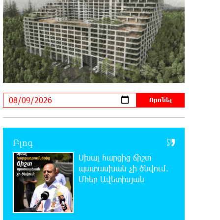
հարյուրավոր հասցեներում լույս չի լինելու
23:01:57 8-08-2026
Ողբերգական դեպք՝ Երևանում․
Կիևյան կամրջի տակ
հայտնաբերվել է տղամարդու մարմին
22:43:21 8-08-2026
Ադրբեջանի Սարով գյուղում տանը
18-ամյա աղջկա դի է
հայտնաբերվել
Բլոգ
22:25:11 8-08-2026
Սխալ հարցից ճիշտ
Հայհիդրոմետի տնօրենը գրել է
պատասխան չի ծնվում.
Մհեր Ավետիսյան
22:07:09 8-08-2026
Արտակարգ դեպք՝ Երևանում․
կոտրել են «Հույս բոլոր մարդկանց»