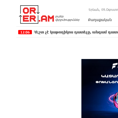
Երևան,
09.Օգոստո
Քաղաքական
Հեշտ չէ կաթողիկոս դատելը, անգամ դատավորներն են
06