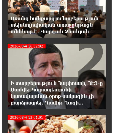
Երևանի Կենտրոնում փոշու
պարունակությունը գրեթե ամբողջ
շաբաթ գերազանցել է թույլատրելի սահմանը
Առանց հանքարդյունաբերության
տեխնոլոգիական առաջընթացն
18:40:08 8-08-2026
2
անհնար է․ Վարդան Ջհանյան
Իրանը պատրաստ է բացել
Հորմուզի նեղուցը, եթե ԱՄՆ-ն
2026-08-4 16:52:02
ընդունի հանրապետության պայմանները
18:21:30 8-08-2026
Երևանում անցկացվել է
հաշմանդամություն ունեցող
անձանց միջազգային մարզական փառատոն
Ի տարբերություն Հայփոստի, ՀԷՑ-ը
Սամվել Կարապետյանի
կառավարման օրոք սակագին չի
18:02:58 8-08-2026
բարձրացրել. Դավիթ Ղազի...
Դմիտրի Մեդվեդև. Արևմուտքի
քաղաքականությունը Հայաստանի
նկատմամբ կրկնում է վրացական սցենարը
2026-08-4 12:01:01
17:36:59 8-08-2026