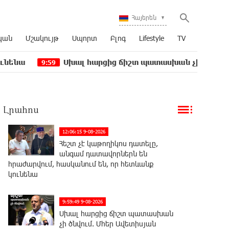
Հայերեն
կան
Մշակույթ
Սպորտ
Բլոգ
Lifestyle
TV
Սխալ հարցից ճիշտ պատասխան չի ծնվում. Մհեր Ավե
59
Լրահոս
12:06:15 9-08-2026
Հեշտ չէ կաթողիկոս դատելը,
անգամ դատավորներն են
հրաժարվում, հասկանում են, որ հետևանք
կունենա
9:59:49 9-08-2026
Սխալ հարցից ճիշտ պատասխան
չի ծնվում. Մհեր Ավետիսյան