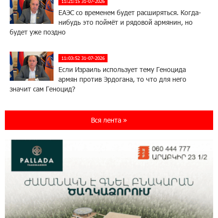
11:21:15 31-07-2026
ЕАЭС со временем будет расширяться. Когда-
нибудь это поймёт и рядовой армянин, но
будет уже поздно
11:03:52 31-07-2026
Если Израиль использует тему Геноцида
армян против Эрдогана, то что для него
значит сам Геноцид?
17:16:14 30-07-2026
Вся лента »
ВТБ (Армения): вклад «Стабильный» — до
10% годовых и оформление в мобильном
приложении
17:03:49 30-07-2026
Платформа Rate.Trading на Seaside Startup
Summit: IDBank представил инновационное
решение