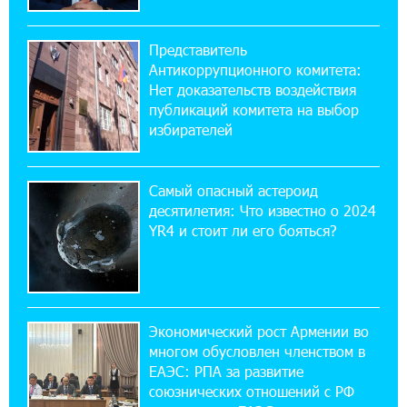
17:52:29 25-07-2026
Бывший премьер-министр Словакии
обратился к президенту страны с просьбой
Представитель
содействовать освобождению армянских заключенных,
Антикоррупционного комитета:
осужденных в Азербайджане
Нет доказательств воздействия
публикаций комитета на выбор
12:17:04 23-07-2026
избирателей
Против кого вооружается Азербайджан?
Аршак Карапетян
Самый опасный астероид
десятилетия: Что известно о 2024
12:04:45 23-07-2026
YR4 и стоит ли его бояться?
При поддержке Ucom в спортивной школе
Вайка установлена солнечная
электростанция мощностью 15 кВт
20:50:22 22-07-2026
Экономический рост Армении во
Новые финансовые навыки на «Давидбекских
многом обусловлен членством в
играх»: Idram&IDBank
ЕАЭС: РПА за развитие
союзнических отношений с РФ