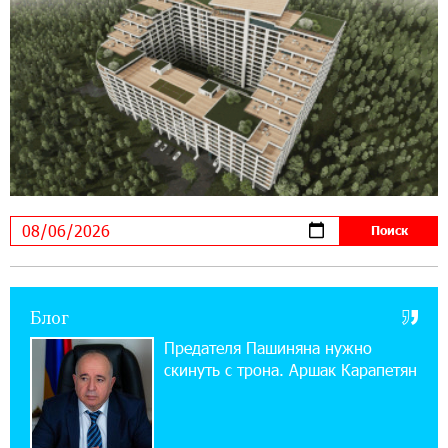
14:44:13 29-07-2026
Состоялось открытие Khachaturian Rooftop
при поддержке IDBank
18:38:18 28-07-2026
Пашинян ты упустил свой шанс уйти
спокойно. Аршак Карапетян
12:04:53 28-07-2026
Обновленный Центр продаж и обслуживания
Ucom открылся по адресу ул. Шаумяна, 24/2
в Арарате
Блог
22:28:49 27-07-2026
Предателя Пашиняна нужно
Никогда Нагорный Карабах не был в составе
скинуть с трона. Аршак Карапетян
независимого Азербайджана. Аршак
Карапетян