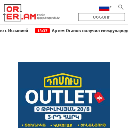
ՄԵՆՅՈՒ
анией
Артем Оганов получил международную госпр
13:37