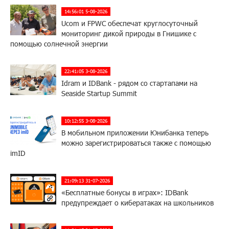
14:56:01 5-08-2026
Ucom и FPWC обеспечат круглосуточный
мониторинг дикой природы в Гнишике с
помощью солнечной энергии
22:41:05 3-08-2026
Idram и IDBank - рядом со стартапами на
Seaside Startup Summit
10:12:55 3-08-2026
В мобильном приложении Юнибанка теперь
можно зарегистрироваться также с помощью
imID
21:09:13 31-07-2026
«Бесплатные бонусы в играх»: IDBank
предупреждает о кибератаках на школьников