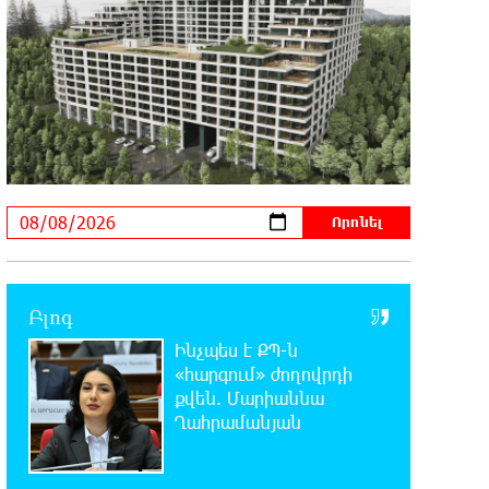
11:47:14 8-08-2026
Բանկային գաղտնիքի ապօրինի
արտահոսք, մերժված վարույթներ
և լռող բանկեր. ահազանգում է գործարարը
11:26:57 8-08-2026
Ավետիք Չալաբյանն օրինակելի
հայ է և չի վախենում
իշխանությունների ապօրինություններից.
Լարիսա Ալավերդյան
10:11:47 8-08-2026
Բլոգ
Մեր ուժը մեր աշխատակիցներն են.
ԶՊՄԿ
Ինչպես է ՔՊ-ն
«հարգում» ժողովրդի
10:02:07 8-08-2026
քվեն. Մարիաննա
«Պատմական հիշողությունը չի
Ղահրամանյան
կարելի քաղաքականություն
դարձնել». Կարպիս Փաշոյան