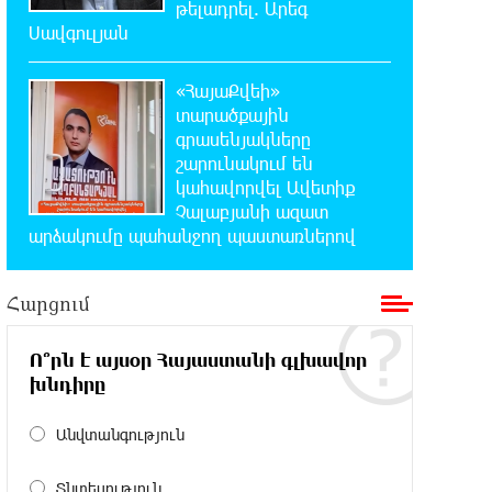
թելադրել. Արեգ
23:41:24 7-08-2026
Սավգուլյան
Երևանյան լճում իրականացվել են
մաքրման աշխատանքներ
«ՀայաՔվեի»
տարածքային
23:22:54 7-08-2026
գրասենյակները
Իտալական Սիցիլիա կղզում
շարունակում են
ժայթքել է Էտնա հրաբուխը
կահավորվել Ավետիք
Չալաբյանի ազատ
22:59:55 7-08-2026
արձակումը պահանջող պաստառներով
Պայթյուն՝ Իրանում․ հաղորդվում է
զոհերի ու վիրավորների մասին
Հարցում
22:40:18 7-08-2026
«Ռեալը» հայտարարել է
Ո՞րն է այսօր Հայաստանի գլխավոր
Դիոմանդեի տրանսֆերի մասին
խնդիրը
Անվտանգություն
22:21:15 7-08-2026
Վանաձորում բшխվել են «Jeep
Cherokee»-ն և «Toyota Camry»-ն
Տնտեսություն