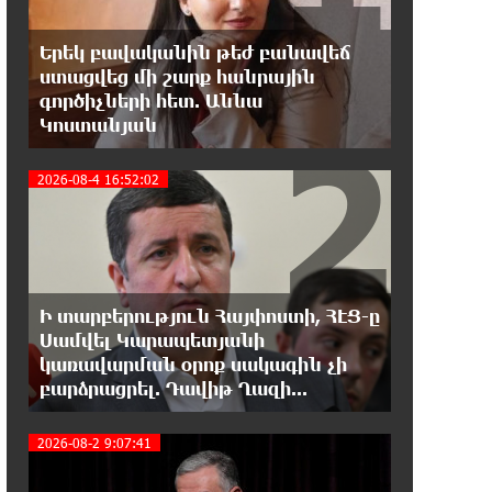
տնտեսությունը ու հետո գնա ԵՄ. Արշակ
Կարապետյան
Երեկ բավականին թեժ բանավեճ
ստացվեց մի շարք հանրային
21:07:27 7-08-2026
գործիչների հետ. Աննա
ԱՄՆ վերաքննիչ դատարանը
2
Կոստանյան
արգելափակել է Թրամփի 400
միլիոն դոլար արժողությամբ Սպիտակ տան
2026-08-4 16:52:02
պարահանդեսային դահլիճի նախագիծը
21:03:44 7-08-2026
Կաթողիկոսի նկատմամբ
իրականացվող
Ի տարբերություն Հայփոստի, ՀԷՑ-ը
բռնադատավարությունը միահեծան
իշխանության հետևանք է. Հանրային Դաշինք
Սամվել Կարապետյանի
3
կառավարման օրոք սակագին չի
բարձրացրել. Դավիթ Ղազի...
20:59:50 7-08-2026
Մեր երկրում իշխանության և
ընդդիմության անվերջանալի
2026-08-2 9:07:41
պայքարում տուժում է միայն ու միայն ՀՀ
քաղաքացին. Աննա Կոստանյան