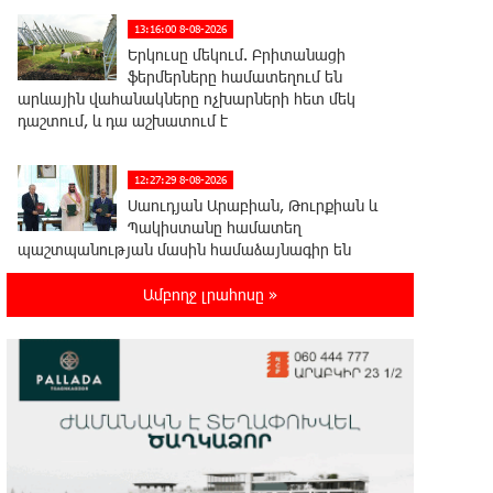
13:16:00 8-08-2026
Երկուսը մեկում. Բրիտանացի
ֆերմերները համատեղում են
արևային վահանակները ոչխարների հետ մեկ
դաշտում, և դա աշխատում է
12:27:29 8-08-2026
Սաուդյան Արաբիան, Թուրքիան և
Պակիստանը համատեղ
պաշտպանության մասին համաձայնագիր են
կնքել. Արտակ Զաքարյան
Ամբողջ լրահոսը »
12:05:38 8-08-2026
Սլովակիայի նախկին
ղեկավարները պահանջում են, որ
Նիկոլ Փաշինյանը դադարեցնի Հայ Առաքելական
Եկեղեցու նկատմամբ քաղաքական
հետապնդումները և ճնշումները