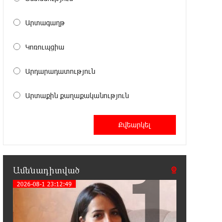
Արտագաղթ
22:03:58 7-08-2026
Մասկը մերժել է Կիևի խնդրանքը՝
օգտագործել Starlink-ը
Կոռուպցիա
Ռուսաստանի դեմ հարվшծները կառավարելու
համար
Արդարադատություն
21:45:44 7-08-2026
Արտաքին քաղաքականություն
Երևանում և մարզերում
էլեկտրաէներգիայի ընդհատումներ
կլինեն
21:26:16 7-08-2026
1
Ստեփանավանում ռուս կին է
Ամենադիտված
փորձել ինքնասպան լինել
2026-08-1 23:12:49
21:08:37 7-08-2026
ԵԱՏՄ֊ն չի ուզում, որ իր
միջոցներով զարգանա Հայաստանի