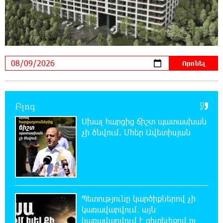
աղջկա դի է հայտնաբերվել
22:25:11 8-08-2026
Հայհիդրոմետի տնօրենը գրել է
22:07:09 8-08-2026
Արտակարգ դեպք՝ Երևանում․ կոտրել են
«Հույս բոլոր մարդկանց» հիմնադրամի
Բլոգ
շենքի պատուհաններն ու դռները
Սխալ հարցից ճիշտ պատասխան
չի ծնվում. Մհեր Ավետիսյան
21:48:41 8-08-2026
Ալիևն ու Թրամփը հեռախոսազրույց են
ունեցել
21:29:45 8-08-2026
Պետությունը կարծիքներով չի
«Ինտեր»-ը հաղթեց «Յուվենտուս»-ին
կառավարվում. այն
կառավարվում է գիտելիքով ու