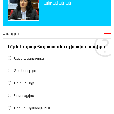
օգոստոսի 30-ը
Ղահրամանյան
19:55:28 8-08-2026
Որոնվում է նախաձեռնված քրեական
վարույթի շրջանակներում
Հարցում
19:37:10 8-08-2026
Փաշինյանն ու Թրամփը հեռախոսազրույց
Ո՞րն է այսօր Հայաստանի գլխավոր խնդիրը
են ունեցել
Անվտանգություն
19:19:12 8-08-2026
Չհանե´ս խաչդ, Հայաստան աշխարհ․ Ուժեղ
Տնտեսություն
Հայաստան
Արտագաղթ
19:18:03 8-08-2026
Սիցիլիայի օդանավակայանը փակվել է
Կոռուպցիա
Էթնա հրաբխի ժայթքման պատճառով
Արդարադատություն
19:16:13 8-08-2026