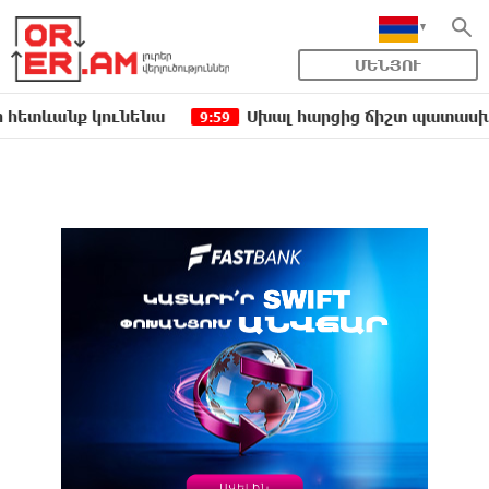
ՄԵՆՅՈՒ
 կունենա
Սխալ հարցից ճիշտ պատասխան չի ծնվո
9:59