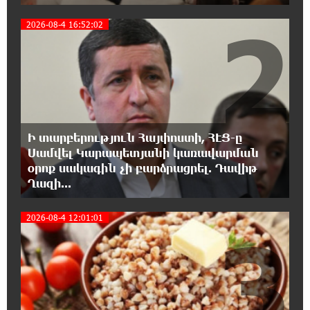
2
2026-08-4 16:52:02
18:02:58 8-08-2026
Դմիտրի Մեդվեդև. Արևմուտքի
քաղաքականությունը Հայաստանի
նկատմամբ կրկնում է վրացական սցենարը
17:36:59 8-08-2026
Ադրբեջանցիների բնակեցումը
Ի տարբերություն Հայփոստի, ՀԷՑ-ը
Հայաստանում լուրջ վտանգներ է
պարունակում. Ավետիք Չալաբյան
Սամվել Կարապետյանի կառավարման
օրոք սակագին չի բարձրացրել. Դավիթ
Ղազի...
17:28:45 8-08-2026
«Հայաքվե»-ի հայտարարությունից հետո
2026-08-4 12:01:01
WCC-ն արձագանքել է Հայ Եկեղեցու շուրջ
3
ստեղծված իրավիճակին
16:58:38 8-08-2026
«Շտապ հաստատեք քարտի տվյալները»․
IDBank-ը զգուշացնում է հյուրանոցների