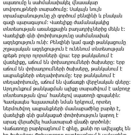
սպառումը և սահմանափակել վնասակար
սովորույթների տարածումը։ Սակայն նույն
տրամաբանությունը չի գործում բենզինի և բնական
գազի պարագայում։ Վառելիքը ժամանակակից
տնտեսության առանցքային բաղադրիչներից մեկն է։
Վառելիքի գնի փոփոխությունը սահմանափակ
ազդեցություն ունի։ Բենզինի կամ գազի թանկացումը
շղթայական ազդեցություն է ունենում տնտեսության
գրեթե բոլոր ոլորտների վրա։ Երբ թանկանում է
վառելիքը, աճում են փոխադրումների ծախսերը։ Երբ
աճում են փոխադրումների ծախսերը, թանկանում է
ապրանքների տեղափոխումը։ Երբ թանկանում է
տեղափոխումը, աճում են վաճառքի վերջնական գները։
Արդյունքում թանկացման ալիքը տարածվում է ամբողջ
տնտեսության վրա՝ հասնելով սպառողի գրպանին։
Հատկապես Հայաստանի նման երկրում, որտեղ
ներմուծվող ապրանքների մասնաբաժինը բարձր է,
վառելիքի գնի ցանկացած փոփոխություն կարող է
արագ վերածվել համատարած գնաճի գործոնի։
Վաճառողը բարձրացնում է գինը, քանի որ ավելացել են
իր ծախսերը։ Փոխադրողը բարձրացնում է սակագինը,