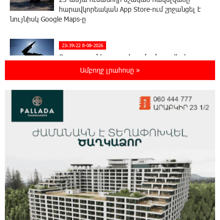
հարավկորեական App Store-ում շրջանցել է
նույնիսկ Google Maps-ը
23:39:22 8-08-2026
Ռուսաստանի տարածքում ոչնչացվել է
ուկրաինական 360 անօդաչու թռչող սարք
Ամբողջ լրահոսը »
23:20:45 8-08-2026
Օգոստոսի 10-ին, 11-ին, 12-ին, 13-ին, 14-ին,
17-ին, 18-ին և 20-ին հարյուրավոր
հասցեներում լույս չի լինելու
23:01:57 8-08-2026
Ողբերգական դեպք՝ Երևանում․ Կիևյան
կամրջի տակ հայտնաբերվել է տղամարդու
մարմին
22:43:21 8-08-2026
Ադրբեջանի Սարով գյուղում տանը 18-ամյա