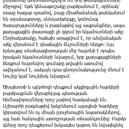
միջոցով։ Եթե կենսաթոշակը բարձրանում է, օրինակ՝
տասը հազար դրամով, բայց միաժամանակ թանկանում
են տրանսպորտը, սննդամթերքը, կոմունալ
ծառայությունները և բազմաթիվ այլ ապրանքներ, ապա
քաղաքացին փաստացի չի զգում իր եկամուտների աճը։
Ընդհակառակը, հաճախ ստացվում է, որ անվանական
աճը վերանում է գնաճային ճնշումների ներքո։ Այս
երևույթը տնտեսագիտության մեջ հայտնի է որպես
իրական եկամուտների նվազում, երբ քաղաքացիների
ձեռքում հայտնվող գումարը թվային առումով
ավելանում է, սակայն դրա գնողունակությունը մնում է
նույնը կամ նույնիսկ նվազում։
Ծխախոտի և ալկոհոլի դեպքում ակցիզային հարկերի
բարձրացման վերաբերյալ պետության
հիմնավորումները որոշ չափով հասկանալի են։
Աշխարհի բազմաթիվ երկրներում այսպիսի հարկերը
կիրառվում են ոչ միայն բյուջետային նպատակներով,
այլ նաև հանրային առողջության տեսանկյունից։ Բարձր
գները որոշ դեպքերում իսկապես կարող են նվազեցնել