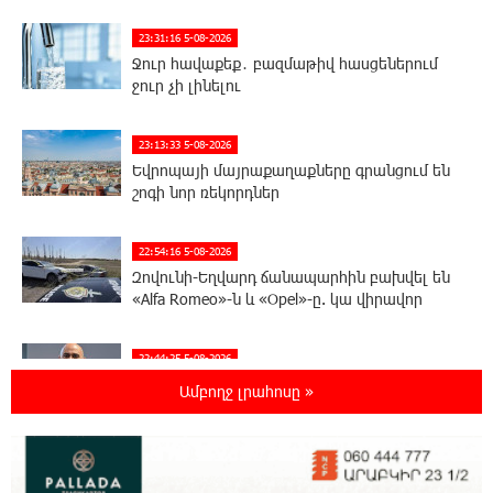
23:31:16 5-08-2026
Ջուր հավաքեք․ բազմաթիվ հասցեներում
ջուր չի լինելու
23:13:33 5-08-2026
Եվրոպայի մայրաքաղաքները գրանցում են
շոգի նոր ռեկորդներ
22:54:16 5-08-2026
Զովունի-Եղվարդ ճանապարհին բախվել են
«Alfa Romeo»-ն և «Opel»-ը. կա վիրավոր
22:44:25 5-08-2026
Անունս տալուց առաջ գոնե լվացվեք․ Էդմոն
Ամբողջ լրահոսը »
Մարուքյան
22:40:10 5-08-2026
Այսօր մենք ունենք մի իրավիճակ, երբ որ