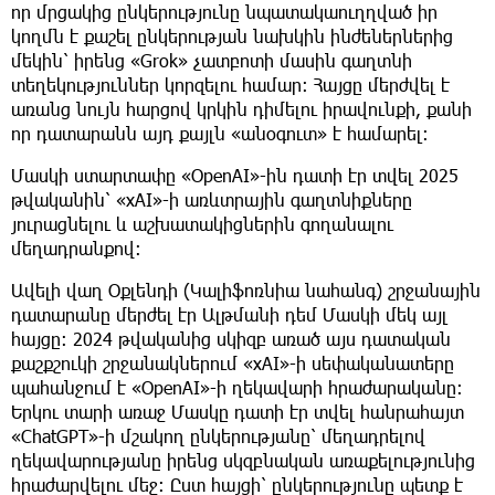
որ մրցակից ընկերությունը նպատակաուղղված իր
կողմն է քաշել ընկերության նախկին ինժեներներից
մեկին՝ իրենց «Grok» չատբոտի մասին գաղտնի
տեղեկություններ կորզելու համար։ Հայցը մերժվել է
առանց նույն հարցով կրկին դիմելու իրավունքի, քանի
որ դատարանն այդ քայլն «անօգուտ» է համարել։
Մասկի ստարտափը «OpenAI»-ին դատի էր տվել 2025
թվականին՝ «xAI»-ի առևտրային գաղտնիքները
յուրացնելու և աշխատակիցներին գողանալու
մեղադրանքով։
Ավելի վաղ Օքլենդի (Կալիֆոռնիա նահանգ) շրջանային
դատարանը մերժել էր Ալթմանի դեմ Մասկի մեկ այլ
հայցը։ 2024 թվականից սկիզբ առած այս դատական
քաշքշուկի շրջանակներում «xAI»-ի սեփականատերը
պահանջում է «OpenAI»-ի ղեկավարի հրաժարականը։
Երկու տարի առաջ Մասկը դատի էր տվել հանրահայտ
«ChatGPT»-ի մշակող ընկերությանը՝ մեղադրելով
ղեկավարությանը իրենց սկզբնական առաքելությունից
հրաժարվելու մեջ։ Ըստ հայցի՝ ընկերությունը պետք է