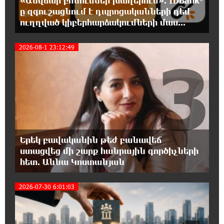
«Անվճար բոնուսներ խաղերում». IDBank-
ը զգուշացնում է դպրոցականների դեմ
18:27:27 5-08-2026
ուղղված կիբերհարձակումների մաս...
Սիրո, ազատության ու պարտքի մասին՝
գրականությամբ, փիլիսոփայությամբ ու
2026-08-1 23:12:49
քաղաքականությամբ. Մենուա Սողոմոնյան
3
18:21:07 5-08-2026
Հանձնվել թուրքական ողորմածությա՞նը,
թե՞ պայքարել մինչև վերջ. ընտրի´ր
պայքարը. Ավետիք Չալաբյանի ուղերձը կալանավայրից
18:16:33 5-08-2026
Երեկ բավականին թեժ բանավեճ
Ազգային ժողովը լեգիտիմ չէ, քանի որ
ստացվեց մի շարք հանրային գործիչների
իշխանությունը կեղծել է ընտրությունները.
հետ. Աննա Կոստանյան
Ցոլակ Ակոպյան
2026-07-30 6:01:03
18:11:05 5-08-2026
Մեր երկրում իշխանության և ընդդիմության
անվերջանալի պայքարի մեջ տուժում է