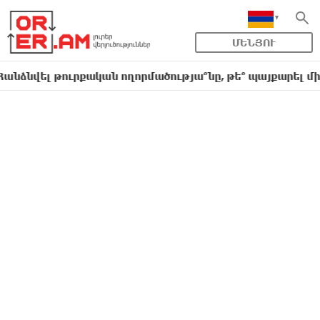
ՄԵՆՅՈՒ
 թուրքական ողորմածությա՞նը, թե՞ պայքարել մինչև վեր