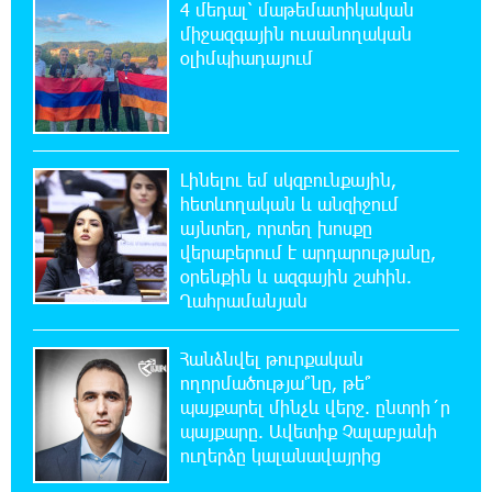
4 մեդալ՝ մաթեմատիկական
միջազգային ուսանողական
22:17:04 5-08-2026
օլիմպիադայում
Կեղծ էջով քաղաքացիներին առաջարկվում
է մասնակցել խաղարկության․ զգուշացում
21:59:34 5-08-2026
Հարավային Լիբանանում պայթյունի
Լինելու եմ սկզբունքային,
հետևանքով զոհվել է առնվազն երկու
հետևողական և անզիջում
իսրայելցի զինծառայող
այնտեղ, որտեղ խոսքը
վերաբերում է արդարությանը,
21:39:45 5-08-2026
օրենքին և ազգային շահին.
Բախվել են «Jeep»-ն ու «Ford»-ը. կա 4
Ղահրամանյան
վիրավոր
Հանձնվել թուրքական
21:30:30 5-08-2026
ողորմածությա՞նը, թե՞
Խոշոր հրդեհ՝ Գավառի Արծվաքար
պայքարել մինչև վերջ. ընտրի´ր
թաղամասի փայտի արտադրամասում.
պայքարը. Ավետիք Չալաբյանի
վերջինն ամբողջությամբ վերածվել է մոխրի
ուղերձը կալանավայրից